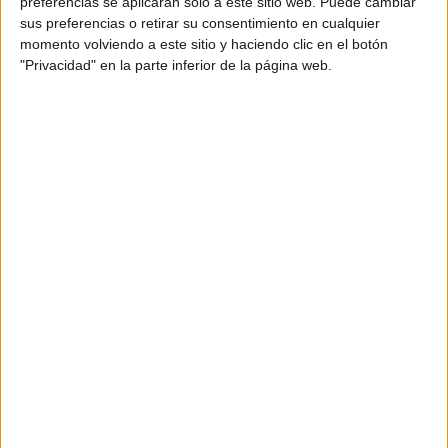
preferencias se aplicarán solo a este sitio web. Puede cambiar
sus preferencias o retirar su consentimiento en cualquier
momento volviendo a este sitio y haciendo clic en el botón
"Privacidad" en la parte inferior de la página web.
Más días
DATOS ESTADÍSTICOS DEL EQUIPO ROCES ACADEMY EN
TELEVISIÓN EN ESPAÑA
A fecha de hoy
08/08/2026
y desde que esta web recoge los datos
estadísticos de cuándo y dónde se televisan los partidos de
Fútbol
del
equipo
Roces Academy
en
España
, que fue el
10/02/2019
, podemos dar
los siguientes datos:
5
PARTIDOS TELEVISADOS
4 partidos en abierto
80%
1 partidos de pago
20%