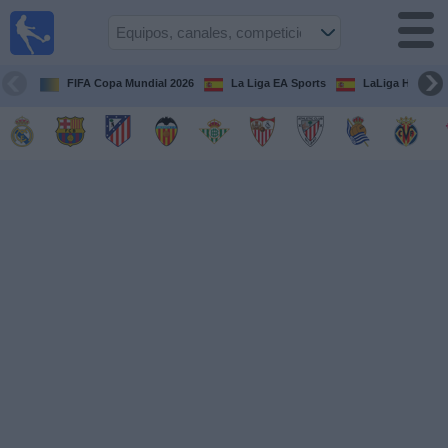
Fútbol
en la
TV
FIFA Copa Mundial 2026
La Liga EA Sports
LaLiga Hypermo
Guía de
Partidos
Televisados
Fútbol
hoy
Equipos
Competiciones
Canales
TV
Otros