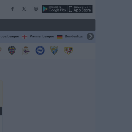
ropa League
Premier League
Bundesliga
Supercopa de España