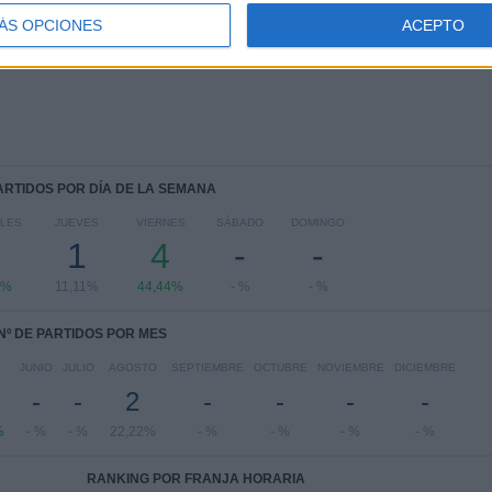
Copa Sudamericana
9 (100%)
ÁS OPCIONES
ACEPTO
Ver ranking completo
PARTIDOS POR DÍA DE LA SEMANA
LES
JUEVES
VIERNES
SÁBADO
DOMINGO
1
4
-
-
4%
11,11%
44,44%
- %
- %
Nº DE PARTIDOS POR MES
JUNIO
JULIO
AGOSTO
SEPTIEMBRE
OCTUBRE
NOVIEMBRE
DICIEMBRE
-
-
2
-
-
-
-
%
- %
- %
22,22%
- %
- %
- %
- %
RANKING POR FRANJA HORARIA