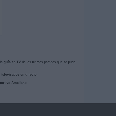
 la
guía en TV
de los últimos partidos que se pudo
 televisados en directo
.
Sportivo Ameliano
.