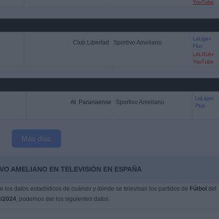
YouTube
LaLiga+
Club Libertad
Sportivo Ameliano
Plus
LALIGA+
YouTube
LaLiga+
At. Paranaense
Sportivo Ameliano
Plus
Más días
VO AMELIANO EN TELEVISIÓN EN ESPAÑA
 los datos estadísticos de cuándo y dónde se televisan los partidos de
Fútbol
del
3/2024
, podemos dar los siguientes datos: