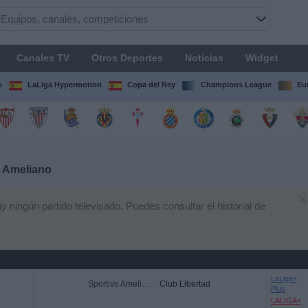
Canales TV
Otros Deportes
Noticias
Widget
s
LaLiga Hypermotion
Copa del Rey
Champions League
Eu
o Ameliano
×
ningún partido televisado. Puedes consultar el historial de
LaLiga+
Sportivo Ameliano
Club Libertad
Plus
LALIGA+