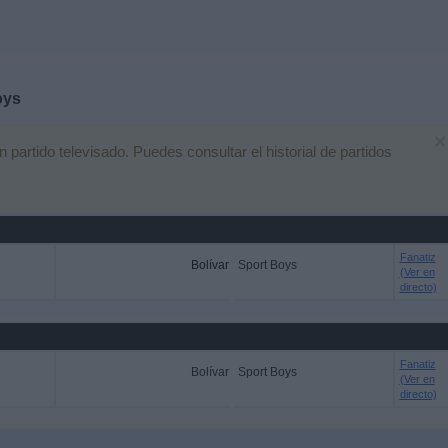
oys
×
artido televisado. Puedes consultar el historial de partidos
Fanatiz
Bolívar
Sport Boys
(Ver en
directo)
Fanatiz
Bolívar
Sport Boys
(Ver en
directo)