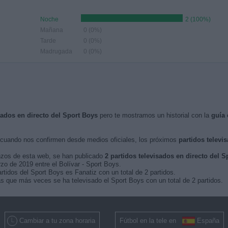
Noche
2 (100%)
Mañana
0 (0%)
Tarde
0 (0%)
Madrugada
0 (0%)
sados en directo del Sport Boys
pero te mostramos un historial con la
guía 
cuando nos confirmen desde medios oficiales, los próximos
partidos televi
nzos de esta web, se han publicado
2 partidos televisados en directo del S
zo de 2019 entre el Bolívar - Sport Boys.
rtidos del Sport Boys es Fanatiz con un total de 2 partidos.
las que más veces se ha televisado el Sport Boys con un total de 2 partidos.
Cambiar a tu zona horaria
Fútbol en la tele en
España