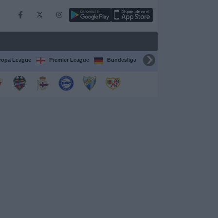
ropa League
Premier League
Bundesliga
Supercopa de España