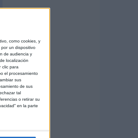
ivo, como cookies, y
por un dispositivo
ón de audiencia y
de localización
 clic para
bo el procesamiento
cambiar sus
esamiento de sus
echazar tal
erencias o retirar su
vacidad" en la parte