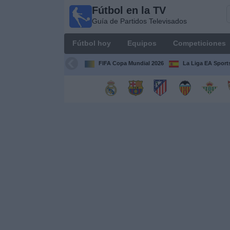
Fútbol en la TV
Fútbol
Guía de Partidos Televisados
en la
TV
Fútbol hoy
Equipos
Competiciones
Guía de
Partidos
FIFA Copa Mundial 2026
La Liga EA Sport
Televisados
Fútbol
hoy
Equipos
Competiciones
Canales
TV
Otros