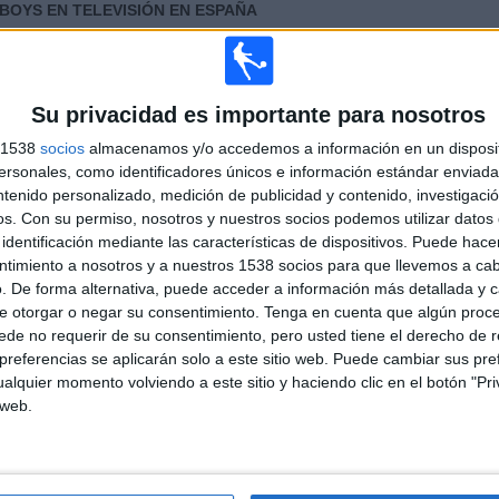
BOYS EN TELEVISIÓN EN ESPAÑA
 los datos estadísticos de cuándo y dónde se televisan los partidos de
Fútbol
del
 podemos dar los siguientes datos:
Su privacidad es importante para nosotros
s 1538
socios
almacenamos y/o accedemos a información en un disposit
sonales, como identificadores únicos e información estándar enviada 
ntenido personalizado, medición de publicidad y contenido, investigaci
os.
Con su permiso, nosotros y nuestros socios podemos utilizar datos 
identificación mediante las características de dispositivos. Puede hacer
ntimiento a nosotros y a nuestros 1538 socios para que llevemos a ca
. De forma alternativa, puede acceder a información más detallada y 
PARTIDOS
DÍAS
TOTAL
e otorgar o negar su consentimiento.
Tenga en cuenta que algún proc
2
2697
1
de no requerir de su consentimiento, pero usted tiene el derecho de r
referencias se aplicarán solo a este sitio web. Puede cambiar sus pref
CONSECUTIVOS
SIN PARTIDO
CANALES TV
alquier momento volviendo a este sitio y haciendo clic en el botón "Pri
DE PAGO
GRATUÍTO
 web.
TOTAL
MÁXIMO
TOTAL
1
2
1