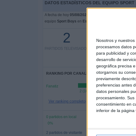
DATOS ESTADÍSTICOS DEL EQUIPO SPORT 
A fecha de hoy
05/08/2026
y desde que esta web recoge
equipo
Sport Boys
en
España
, que fue el
17/03/2019
,
2
0 partidos en abierto
Nosotros y nuestro
0%
procesamos datos per
PARTIDOS TELEVISADOS
2 partidos de pago
para publicidad y co
desarrollo de servici
100%
geográfica precisa e 
otorgarnos su conse
RANKING POR CANALES
previamente descrito
preferencias antes d
Fanatiz
2 (100%)
datos personales pue
procesamiento. Sus p
Ver ranking completo
consentimiento en cu
inferior de la página
0 partidos en local
0%
2 partidos de visitante