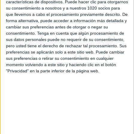
características de dispositivos. Puede hacer clic para otorgarnos
1 partidos en abierto
su consentimiento a nosotros y a nuestros 1020 socios para
50%
que llevemos a cabo el procesamiento previamente descrito. De
1 partidos de pago
forma alternativa, puede acceder a información más detallada y
50%
cambiar sus preferencias antes de otorgar o negar su
ÚLTIMO PARTIDO EN ABIERTO
consentimiento.
Tenga en cuenta que algún procesamiento de
sus datos personales puede no requerir de su consentimiento,
Espanyol Femenino - Selección Andorrana
pero usted tiene el derecho de rechazar tal procesamiento. Sus
16/04/2022 Torneo MIC por GOL, M+ Liga de Campeones 2, M+ Ellas
preferencias se aplicarán solo a este sitio web. Puede cambiar
Vamos, LaLiga+, LaLiga+ Plus
sus preferencias o retirar su consentimiento en cualquier
RANKING POR CANALES
momento volviendo a este sitio y haciendo clic en el botón
"Privacidad" en la parte inferior de la página web.
GOL
1 (50%)
M+ Liga de Campeones 2
1 (50%)
M+ Ellas Vamos
1 (50%)
LaLiga+
1 (50%)
LaLiga+ Plus
1 (50%)
Ver ranking completo
PARTIDOS
DÍAS
TOTAL