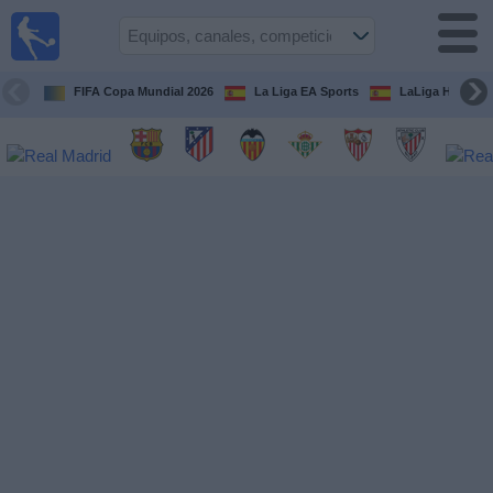
Fútbol
en la
TV
FIFA Copa Mundial 2026
La Liga EA Sports
LaLiga Hypermo
Guía de
Partidos
Televisados
Fútbol
hoy
Equipos
Competiciones
Canales
TV
Otros