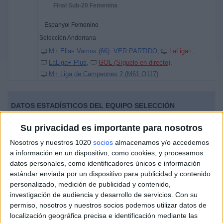
Final Sub-20 Femenina
Espanyol Femenino
Selección Andorrana
M+ Ellas Vamos (66): VER PARTIDO
LaLiga+
LaLiga+ Plus
GOL (Síguelo en directo)
M+ Liga de Campeones 2 (M61 O117)
DATOS ESTADÍSTICOS DEL EQUIPO SELECCIÓN
ANDORRANA EN TELEVISIÓN EN ESPAÑA
Su privacidad es importante para nosotros
A fecha de hoy
06/08/2026
y desde que esta web recoge los datos
Nosotros y nuestros 1020
socios
almacenamos y/o accedemos
estadísticos de cuándo y dónde se televisan los partidos de
Fútbol
del
a información en un dispositivo, como cookies, y procesamos
equipo
Selección Andorrana
en
España
, que fue el
16/04/2022
,
datos personales, como identificadores únicos e información
podemos dar los siguientes datos:
estándar enviada por un dispositivo para publicidad y contenido
personalizado, medición de publicidad y contenido,
2
investigación de audiencia y desarrollo de servicios.
Con su
permiso, nosotros y nuestros socios podemos utilizar datos de
PARTIDOS TELEVISADOS
localización geográfica precisa e identificación mediante las