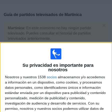
Deportes
Guía de partidos televisados de
Martinica
Noticias
×
Martinica:
En este momento no hay ningún partido
Widget
televisado. Puedes consultar el historial de partidos
televisados anteriormente.
Miércoles, 04/03/2026
23:00
CONCACAF U20
Su privacidad es importante para
nosotros
Nosotros y nuestros 1538
socios
almacenamos y/o accedemos
Martinica
a información en un dispositivo, como cookies, y procesamos
Aruba
datos personales, como identificadores únicos e información
CONCACAF YouTube
estándar enviada por un dispositivo para publicidad y contenido
personalizado, medición de publicidad y contenido,
investigación de audiencia y desarrollo de servicios.
Con su
Domingo, 01/03/2026
permiso, nosotros y nuestros socios podemos utilizar datos de
02:00
CONCACAF U20