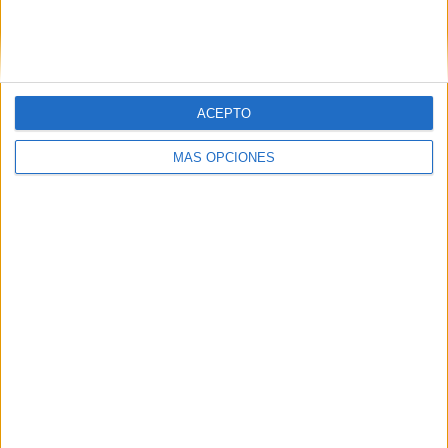
COMPETICIONES
VS Panamá
RIVALES
RANKING POR EQUIPOS
Panamá
4 (16,67%)
ACEPTO
El Salvador
3 (12,5%)
Canadá
2 (8,33%)
MÁS OPCIONES
Costa Rica
2 (8,33%)
Guadalupe
2 (8,33%)
Ver ranking completo
RANKING POR COMPETICIONES
CONCACAF Copa Oro
11 (45,83%)
CONCACAF Nations League
9 (37,5%)
CONCACAF U20
4 (16,67%)
Ver ranking completo