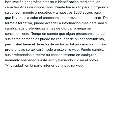
localización geográfica precisa e identificación mediante las
características de dispositivos. Puede hacer clic para otorgarnos
su consentimiento a nosotros y a nuestros 1538 socios para
Canadá
que llevemos a cabo el procesamiento previamente descrito. De
forma alternativa, puede acceder a información más detallada y
Martinica
cambiar sus preferencias antes de otorgar o negar su
CONCACAF YouTube
consentimiento.
Tenga en cuenta que algún procesamiento de
sus datos personales puede no requerir de su consentimiento,
Viernes, 27/02/2026
pero usted tiene el derecho de rechazar tal procesamiento. Sus
preferencias se aplicarán solo a este sitio web. Puede cambiar
02:00
CONCACAF U20
sus preferencias o retirar su consentimiento en cualquier
momento volviendo a este sitio y haciendo clic en el botón
"Privacidad" en la parte inferior de la página web.
Nicaragua
Martinica
CONCACAF YouTube
Más días
DATOS ESTADÍSTICOS DEL EQUIPO MARTINICA EN