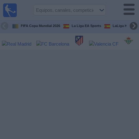
Fútbol
en la
TV
FIFA Copa Mundial 2026
La Liga EA Sports
LaLiga Hypermo
Guía de
Partidos
Televisados
Fútbol
hoy
Equipos
Competiciones
Canales
TV
Otros