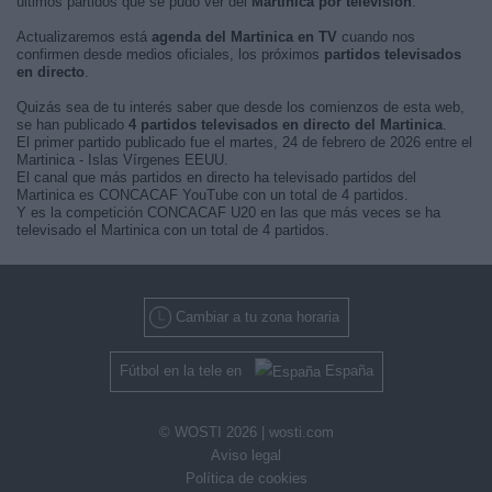
últimos partidos que se pudo ver del
Martinica por televisión
.
Actualizaremos está
agenda del Martinica en TV
cuando nos
confirmen desde medios oficiales, los próximos
partidos televisados
en directo
.
Quizás sea de tu interés saber que desde los comienzos de esta web,
se han publicado
4 partidos televisados en directo del Martinica
.
El primer partido publicado fue el martes, 24 de febrero de 2026 entre el
Martinica - Islas Vírgenes EEUU.
El canal que más partidos en directo ha televisado partidos del
Martinica es CONCACAF YouTube con un total de 4 partidos.
Y es la competición CONCACAF U20 en las que más veces se ha
televisado el Martinica con un total de 4 partidos.
Cambiar a tu zona horaria
Fútbol en la tele en
España
© WOSTI 2026 |
wosti.com
Aviso legal
Política de cookies