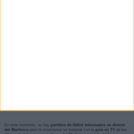
RANKING POR HORAS
02:00
4 (16,67%)
23:00
3 (12,5%)
00:00
3 (12,5%)
22:00
3 (12,5%)
01:00
2 (8,33%)
RANKING POR FRANJA HORARIA
Madrugada
16 (66,67%)
Noche
8 (33,33%)
Mañana
0 (0%)
Tarde
0 (0%)
En este momento, no hay
partidos de fútbol televisados en directo
del Martinica
pero te mostramos un historial con la
guía en TV
de los