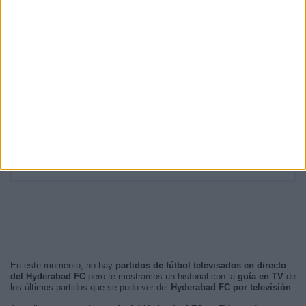
15:00
56 (60,87%)
16:00
11 (11,96%)
15:30
6 (6,52%)
13:00
5 (5,43%)
16:30
5 (5,43%)
RANKING POR FRANJA HORARIA
Tarde
92 (100%)
Mañana
0 (0%)
Noche
0 (0%)
Madrugada
0 (0%)
En este momento, no hay
partidos de fútbol televisados en directo
del Hyderabad FC
pero te mostramos un historial con la
guía en TV
de
los últimos partidos que se pudo ver del
Hyderabad FC por televisión
.