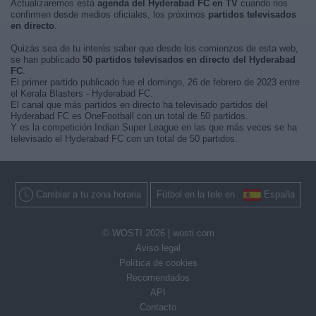
Actualizaremos está
agenda del Hyderabad FC en TV
cuando nos
confirmen desde medios oficiales, los próximos
partidos televisados
en directo
.
Quizás sea de tu interés saber que desde los comienzos de esta web,
se han publicado
50 partidos televisados en directo del Hyderabad
FC
.
El primer partido publicado fue el domingo, 26 de febrero de 2023 entre
el Kerala Blasters - Hyderabad FC.
El canal que más partidos en directo ha televisado partidos del
Hyderabad FC es OneFootball con un total de 50 partidos.
Y es la competición Indian Super League en las que más veces se ha
televisado el Hyderabad FC con un total de 50 partidos.
Cambiar a tu zona horaria
Fútbol en la tele en
España
© WOSTI 2026 |
wosti.com
Aviso legal
Política de cookies
Recomendados
API
Contacto