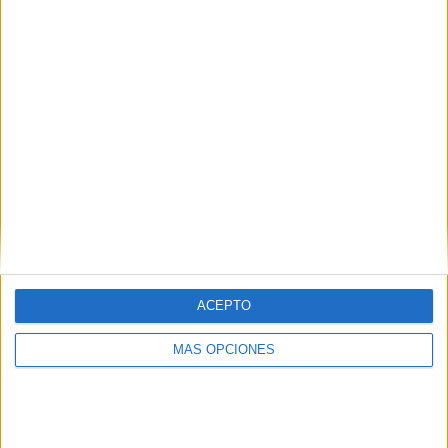
12/03/2025 Indian Super League por OneFootball, OneFootball PPV
RANKING POR CANALES
OneFootball
92 (100%)
OneFootball PPV
38 (41,3%)
Ver ranking completo
PARTIDOS
DÍAS
TOTAL
0
515
2
CONSECUTIVOS
SIN PARTIDO
CANALES TV
DE PAGO
GRATUÍTO
47 partidos en local
ACEPTO
51,09%
MÁS OPCIONES
45 partidos de visitante
48,91%
TOTAL
MÁXIMO
TOTAL
1
12
12