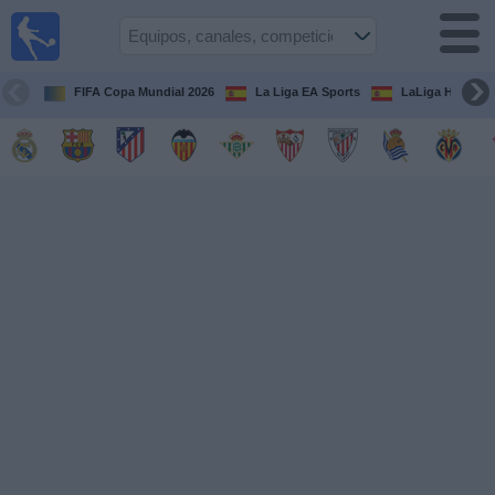
Fútbol
en la
TV
FIFA Copa Mundial 2026
La Liga EA Sports
LaLiga Hypermo
Guía de
Partidos
Televisados
Fútbol
hoy
Equipos
Competiciones
Canales
TV
Otros