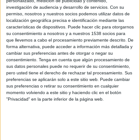
personalizado, medición de publicidad y contenido,
Hyderabad FC
investigación de audiencia y desarrollo de servicios.
Con su
RoundGlass Punjab FC
permiso, nosotros y nuestros socios podemos utilizar datos de
OneFootball
OneFootball PPV
localización geográfica precisa e identificación mediante las
características de dispositivos. Puede hacer clic para otorgarnos
su consentimiento a nosotros y a nuestros 1538 socios para
Miércoles, 26/02/2025
que llevemos a cabo el procesamiento previamente descrito. De
15:00
Indian Super League
forma alternativa, puede acceder a información más detallada y
cambiar sus preferencias antes de otorgar o negar su
East Bengals
consentimiento.
Tenga en cuenta que algún procesamiento de
Hyderabad FC
sus datos personales puede no requerir de su consentimiento,
pero usted tiene el derecho de rechazar tal procesamiento. Sus
OneFootball
OneFootball PPV
preferencias se aplicarán solo a este sitio web. Puede cambiar
sus preferencias o retirar su consentimiento en cualquier
momento volviendo a este sitio y haciendo clic en el botón
"Privacidad" en la parte inferior de la página web.