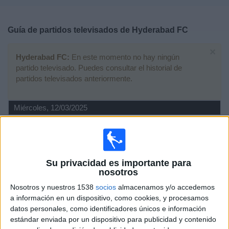
Deportes
Guía de partidos televisados de
Hyderabad FC
Noticias
×
Hyderabad FC:
En este momento no hay ningún
Widget
partido televisado. Puedes consultar el historial de
partidos televisados anteriormente.
Miércoles, 12/03/2025
15:00
Indian Super League
Hyderabad FC
Kerala Blasters
Su privacidad es importante para
nosotros
OneFootball
OneFootball PPV
Nosotros y nuestros 1538
socios
almacenamos y/o accedemos
Jueves, 06/03/2025
a información en un dispositivo, como cookies, y procesamos
datos personales, como identificadores únicos e información
15:00
Indian Super League
estándar enviada por un dispositivo para publicidad y contenido