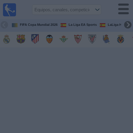
Fútbol
en la
TV
FIFA Copa Mundial 2026
La Liga EA Sports
LaLiga Hypermo
Guía de
Partidos
Televisados
Fútbol
hoy
Equipos
Competiciones
Canales
TV
Otros