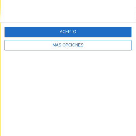
Ver ranking completo
RANKING POR COMPETICIONES
ACEPTO
Regionalliga
84 (98,82%)
3. Liga
1 (1,18%)
MÁS OPCIONES
Ver ranking completo
Nº DE PARTIDOS POR DÍA DE LA SEMANA
LUNES
MARTES
MIÉRCOLES
JUEVES
VIERNES
-
7
7
-
7
- %
8,24%
8,24%
- %
8,24%
SÁBADO
DOMINGO
47
17
55,29%
20%