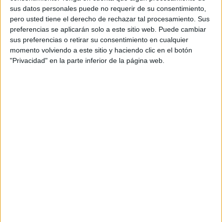
85
sus datos personales puede no requerir de su consentimiento,
pero usted tiene el derecho de rechazar tal procesamiento. Sus
PARTIDOS TELEVISADOS
preferencias se aplicarán solo a este sitio web. Puede cambiar
sus preferencias o retirar su consentimiento en cualquier
2 partidos en abierto
momento volviendo a este sitio y haciendo clic en el botón
2,35%
"Privacidad" en la parte inferior de la página web.
83 partidos de pago
97,65%
ÚLTIMO PARTIDO EN ABIERTO
Hoffenheim II - Mainz 05 II
17/03/2024 Regionalliga por OneFootball PPV, OneFootball
RANKING POR CANALES
OneFootball PPV
84 (98,82%)
OneFootball
2 (2,35%)
Ver ranking completo
PARTIDOS
DÍAS
TOTAL