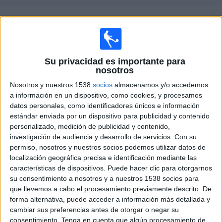
Deportes
Guía de partidos televisados de
Hoffenheim II
Noticias
Sábado, 15/08/2026
Widget
Su privacidad es importante para
14:00
3. Liga
nosotros
Nosotros y nuestros 1538
socios
almacenamos y/o accedemos
Fortuna Düsseldorf
a información en un dispositivo, como cookies, y procesamos
Hoffenheim II
datos personales, como identificadores únicos e información
OneFootball PPV
estándar enviada por un dispositivo para publicidad y contenido
personalizado, medición de publicidad y contenido,
investigación de audiencia y desarrollo de servicios.
Con su
DATOS ESTADÍSTICOS DEL EQUIPO HOFFENHEIM II EN
permiso, nosotros y nuestros socios podemos utilizar datos de
TELEVISIÓN EN ESPAÑA
localización geográfica precisa e identificación mediante las
características de dispositivos. Puede hacer clic para otorgarnos
A fecha de hoy
06/08/2026
y desde que esta web recoge los datos
su consentimiento a nosotros y a nuestros 1538 socios para
estadísticos de cuándo y dónde se televisan los partidos de
Fútbol
del
que llevemos a cabo el procesamiento previamente descrito. De
equipo
Hoffenheim II
en
España
, que fue el
01/10/2022
, podemos dar los
forma alternativa, puede acceder a información más detallada y
siguientes datos:
cambiar sus preferencias antes de otorgar o negar su
consentimiento.
Tenga en cuenta que algún procesamiento de