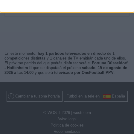
Mañana
1 (1,18%)
Madrugada
0 (0%)
En este momento,
hay 1 partidos televisados en directo
de 1
competiciones distintas y 1 canales de TV emitirán cada uno de ellos.
El próximo partido del que podrás disfrutar será el
Fortuna Düsseldorf
- Hoffenheim II
que se disputará el próximo
sábado, 15 de agosto de
2026 a las 14:00
y que será
televisado por OneFootball PPV
.
Cambiar a tu zona horaria
Fútbol en la tele en
España
© WOSTI 2026 |
wosti.com
Aviso legal
Política de cookies
Recomendados