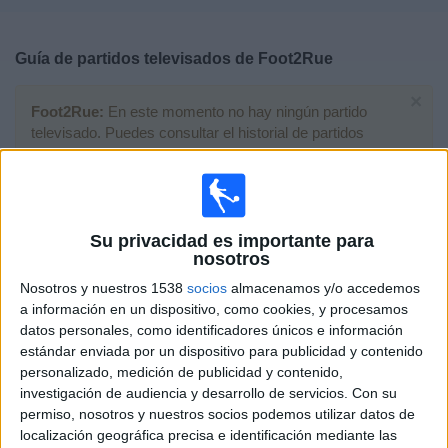
Deportes
Guía de partidos televisados de
Foot2Rue
Noticias
×
Foot2Rue:
En este momento no hay ningún partido
Widget
televisado. Puedes consultar el historial de partidos
televisados anteriormente.
Domingo, 02/06/2024
Su privacidad es importante para
20:00
Mundial Kings League
nosotros
Last Chance
Nosotros y nuestros 1538
socios
almacenamos y/o accedemos
Foot2Rue
a información en un dispositivo, como cookies, y procesamos
datos personales, como identificadores únicos e información
Muchachos FC
estándar enviada por un dispositivo para publicidad y contenido
Twitch kingsleague
Kings League YouTube
personalizado, medición de publicidad y contenido,
TikTok kingsleague
Esport3 Web
investigación de audiencia y desarrollo de servicios.
Con su
permiso, nosotros y nuestros socios podemos utilizar datos de
Miércoles, 29/05/2024
localización geográfica precisa e identificación mediante las