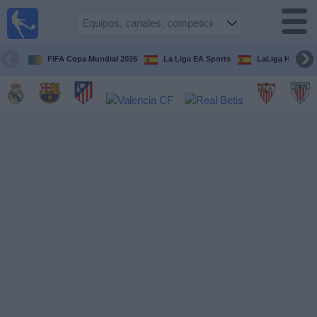
Fútbol
en la
TV
FIFA Copa Mundial 2026
La Liga EA Sports
LaLiga Hypermo
Guía de
Partidos
Televisados
Fútbol
hoy
Equipos
Competiciones
Canales
TV
Otros