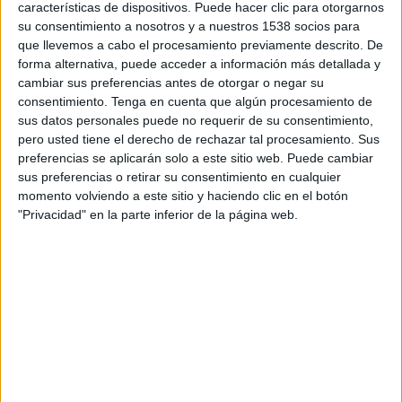
características de dispositivos. Puede hacer clic para otorgarnos
23:00
Mundial Kings League
su consentimiento a nosotros y a nuestros 1538 socios para
Round Robin
que llevemos a cabo el procesamiento previamente descrito. De
forma alternativa, puede acceder a información más detallada y
Peluche Caligari
cambiar sus preferencias antes de otorgar o negar su
Foot2Rue
consentimiento.
Tenga en cuenta que algún procesamiento de
Twitch kingsleague
Kings League YouTube
sus datos personales puede no requerir de su consentimiento,
TikTok kingsleague
Esport3 Web
pero usted tiene el derecho de rechazar tal procesamiento. Sus
preferencias se aplicarán solo a este sitio web. Puede cambiar
sus preferencias o retirar su consentimiento en cualquier
Lunes, 27/05/2024
momento volviendo a este sitio y haciendo clic en el botón
22:00
Mundial Kings League
"Privacidad" en la parte inferior de la página web.
Round Robin
Foot2Rue
PIO FC
Twitch kingsleague
Kings League YouTube
TikTok kingsleague
Esport3 (Cataluña)
Esport3 Web