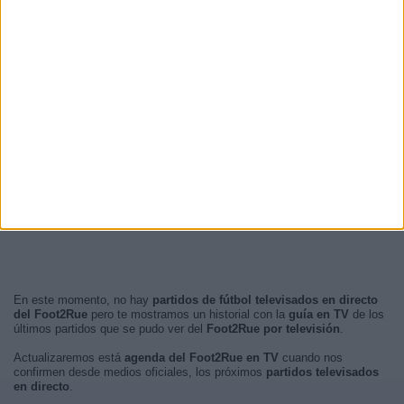
23:00
1 (33,33%)
22:00
1 (33,33%)
RANKING POR FRANJA HORARIA
Noche
3 (100%)
Mañana
0 (0%)
Tarde
0 (0%)
Madrugada
0 (0%)
En este momento, no hay
partidos de fútbol televisados en directo
del Foot2Rue
pero te mostramos un historial con la
guía en TV
de los
últimos partidos que se pudo ver del
Foot2Rue por televisión
.
Actualizaremos está
agenda del Foot2Rue en TV
cuando nos
confirmen desde medios oficiales, los próximos
partidos televisados
en directo
.