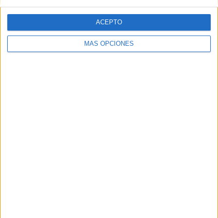
1
1
3
COMPETICIONES
VS Peluche
RIVALES
ACEPTO
Caligari
MÁS OPCIONES
RANKING POR EQUIPOS
Peluche Caligari
1 (33,33%)
PIO FC
1 (33,33%)
Muchachos FC
1 (33,33%)
Ver ranking completo
RANKING POR COMPETICIONES
Mundial Kings League
3 (100%)
Ver ranking completo
Nº DE PARTIDOS POR DÍA DE LA SEMANA
LUNES
MARTES
MIÉRCOLES
JUEVES
VIERNES