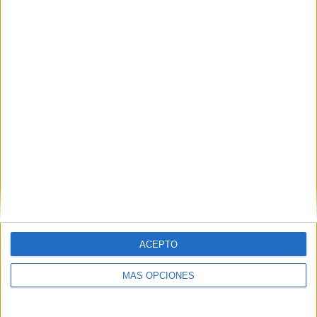
ÚLTIMO PARTIDO EN ABIERTO
Atlético Morelia - Cimarrones de Sonora
08/05/2023 Liga Expansión MX por Marca Claro
RANKING POR CANALES
Marca Claro
57 (75%)
Footters
36 (47,37%)
Ver ranking completo
PARTIDOS
DÍAS
TOTAL
0
1188
2
CONSECUTIVOS
SIN PARTIDO
CANALES TV
DE PAGO
GRATUÍTO
ACEPTO
41 partidos en local
53,95%
MÁS OPCIONES
35 partidos de visitante
46,05%