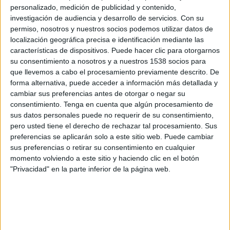
1/4 de Final
personalizado, medición de publicidad y contenido,
investigación de audiencia y desarrollo de servicios.
Con su
Cimarrones de Sonora
permiso, nosotros y nuestros socios podemos utilizar datos de
localización geográfica precisa e identificación mediante las
Atlético Morelia
características de dispositivos. Puede hacer clic para otorgarnos
Marca Claro (YouTube)
su consentimiento a nosotros y a nuestros 1538 socios para
que llevemos a cabo el procesamiento previamente descrito. De
Jueves, 27/04/2023
forma alternativa, puede acceder a información más detallada y
cambiar sus preferencias antes de otorgar o negar su
05:05
Liga Expansión MX
consentimiento.
Tenga en cuenta que algún procesamiento de
Reclasificación
sus datos personales puede no requerir de su consentimiento,
pero usted tiene el derecho de rechazar tal procesamiento. Sus
Cimarrones de Sonora
preferencias se aplicarán solo a este sitio web. Puede cambiar
Correcaminos
sus preferencias o retirar su consentimiento en cualquier
Marca Claro (YouTube)
momento volviendo a este sitio y haciendo clic en el botón
"Privacidad" en la parte inferior de la página web.