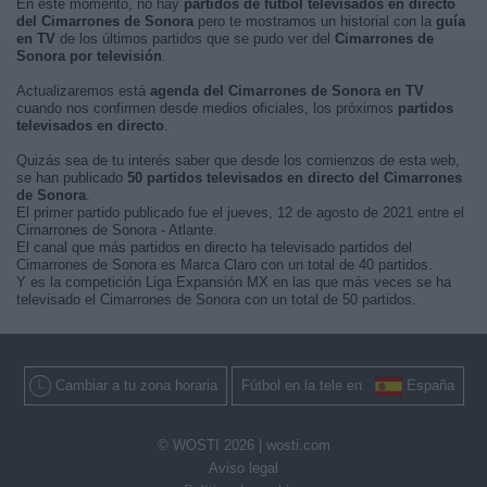
En este momento, no hay
partidos de fútbol televisados en directo
del Cimarrones de Sonora
pero te mostramos un historial con la
guía
en TV
de los últimos partidos que se pudo ver del
Cimarrones de
Sonora por televisión
.
Actualizaremos está
agenda del Cimarrones de Sonora en TV
cuando nos confirmen desde medios oficiales, los próximos
partidos
televisados en directo
.
Quizás sea de tu interés saber que desde los comienzos de esta web,
se han publicado
50 partidos televisados en directo del Cimarrones
de Sonora
.
El primer partido publicado fue el jueves, 12 de agosto de 2021 entre el
Cimarrones de Sonora - Atlante.
El canal que más partidos en directo ha televisado partidos del
Cimarrones de Sonora es Marca Claro con un total de 40 partidos.
Y es la competición Liga Expansión MX en las que más veces se ha
televisado el Cimarrones de Sonora con un total de 50 partidos.
Cambiar a tu zona horaria
Fútbol en la tele en
España
© WOSTI 2026 |
wosti.com
Aviso legal