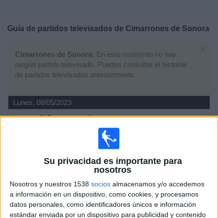
Deportes
Guía de partidos televisados de
Cimarrones de Sonora
Noticias
×
Cimarrones de Sonora:
En este momento no hay
Widget
ningún partido televisado. Puedes consultar el historial
de partidos televisados anteriormente.
Lunes, 08/05/2023
01:00
Liga Expansión MX
1/4 de Final
Atlético Morelia
Su privacidad es importante para
Cimarrones de Sonora
nosotros
Marca Claro (YouTube)
Nosotros y nuestros 1538
socios
almacenamos y/o accedemos
a información en un dispositivo, como cookies, y procesamos
Viernes, 05/05/2023
datos personales, como identificadores únicos e información
05:05
Liga Expansión MX
estándar enviada por un dispositivo para publicidad y contenido