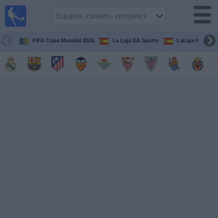
Fútbol
en la
TV
FIFA Copa Mundial 2026
La Liga EA Sports
LaLiga Hypermo
Guía de
Partidos
Televisados
Fútbol
hoy
Equipos
Competiciones
Canales
TV
Otros