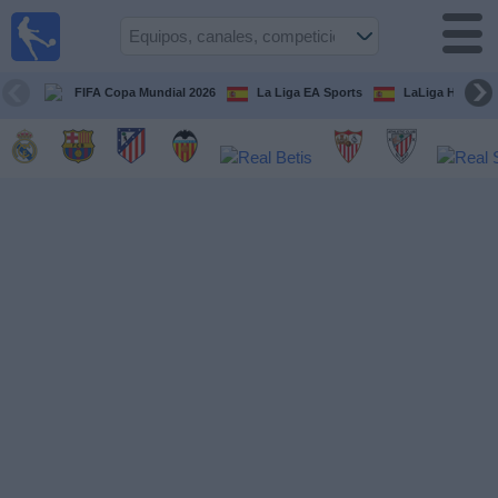
Fútbol
en la
TV
FIFA Copa Mundial 2026
La Liga EA Sports
LaLiga Hypermo
Guía de
Partidos
Televisados
Fútbol
hoy
Equipos
Competiciones
Canales
TV
Otros