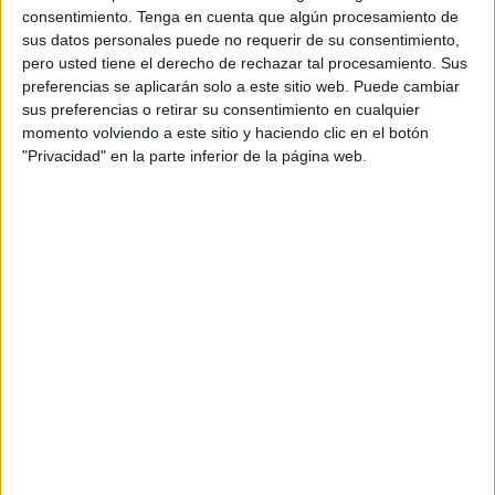
A fecha de hoy
09/08/2026
y desde que esta web recoge los datos
consentimiento.
Tenga en cuenta que algún procesamiento de
estadísticos de cuándo y dónde se televisan los partidos de
Fútbol
del
sus datos personales puede no requerir de su consentimiento,
equipo
CF Alcalá
en
España
, que fue el
11/02/2024
, podemos dar los
pero usted tiene el derecho de rechazar tal procesamiento. Sus
siguientes datos:
preferencias se aplicarán solo a este sitio web. Puede cambiar
sus preferencias o retirar su consentimiento en cualquier
1
momento volviendo a este sitio y haciendo clic en el botón
"Privacidad" en la parte inferior de la página web.
PARTIDOS TELEVISADOS
1 partidos en abierto
100%
0 partidos de pago
0%
ÚLTIMO PARTIDO EN ABIERTO
Paterna - CF Alcalá
11/02/2024 Primera FFCV por Twitch Futbolvalencianotv
RANKING POR CANALES
Twitch Futbolvalencianotv
1 (100%)