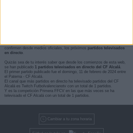
En este momento, no hay
partidos de fútbol televisados en directo
del CF Alcalá
pero te mostramos un historial con la
guía en TV
de los
últimos partidos que se pudo ver del
CF Alcalá por televisión
.
Actualizaremos está
agenda del CF Alcalá en TV
cuando nos
confirmen desde medios oficiales, los próximos
partidos televisados
en directo
.
Quizás sea de tu interés saber que desde los comienzos de esta web,
se han publicado
1 partidos televisados en directo del CF Alcalá
.
El primer partido publicado fue el domingo, 11 de febrero de 2024 entre
el Paterna - CF Alcalá.
El canal que más partidos en directo ha televisado partidos del CF
Alcalá es Twitch Futbolvalencianotv con un total de 1 partidos.
Y es la competición Primera FFCV en las que más veces se ha
televisado el CF Alcalá con un total de 1 partidos.
Cambiar a tu zona horaria