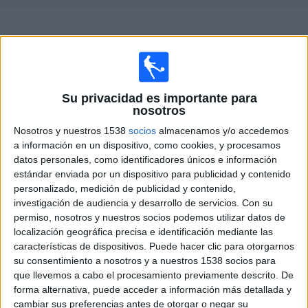
Deportes
Guía de partidos televisados de
CF Alcalá
Noticias
×
CF Alcalá:
En este momento no hay ningún partido
Widget
televisado. Puedes consultar el historial de partidos
Su privacidad es importante para
televisados anteriormente.
nosotros
Nosotros y nuestros 1538
socios
almacenamos y/o accedemos
Domingo, 11/02/2024
a información en un dispositivo, como cookies, y procesamos
datos personales, como identificadores únicos e información
12:00
Primera FFCV
estándar enviada por un dispositivo para publicidad y contenido
personalizado, medición de publicidad y contenido,
Paterna
investigación de audiencia y desarrollo de servicios.
Con su
CF Alcalá
permiso, nosotros y nuestros socios podemos utilizar datos de
Twitch Futbolvalencianotv
localización geográfica precisa e identificación mediante las
características de dispositivos. Puede hacer clic para otorgarnos
su consentimiento a nosotros y a nuestros 1538 socios para
DATOS ESTADÍSTICOS DEL EQUIPO CF ALCALÁ EN
que llevemos a cabo el procesamiento previamente descrito. De
TELEVISIÓN EN ESPAÑA
forma alternativa, puede acceder a información más detallada y
cambiar sus preferencias antes de otorgar o negar su