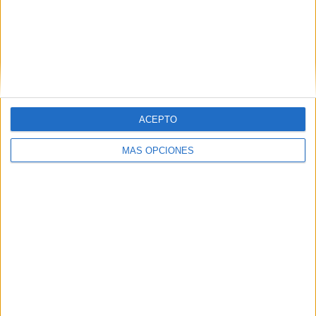
Ver ranking completo
RANKING POR COMPETICIONES
Primera FFCV
1 (100%)
Ver ranking completo
ACEPTO
Nº DE PARTIDOS POR DÍA DE LA SEMANA
MÁS OPCIONES
LUNES
MARTES
MIÉRCOLES
JUEVES
VIERNES
-
-
-
-
-
- %
- %
- %
- %
- %
SÁBADO
DOMINGO
-
1
- %
100%
Nº DE PARTIDOS POR MES