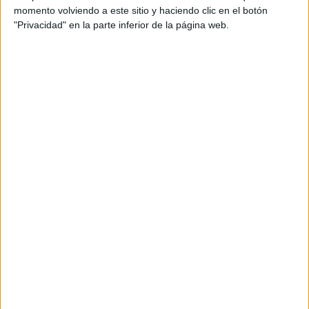
Más días
momento volviendo a este sitio y haciendo clic en el botón
"Privacidad" en la parte inferior de la página web.
DATOS ESTADÍSTICOS DEL EQUIPO CERRO
PORTEÑOACADEMY EN TELEVISIÓN EN ESPAÑA
A fecha de hoy
09/08/2026
y desde que esta web recoge los datos
estadísticos de cuándo y dónde se televisan los partidos de
Fútbol
del
equipo
Cerro PorteñoAcademy
en
España
, que fue el
02/07/2023
,
podemos dar los siguientes datos:
8
PARTIDOS TELEVISADOS
8 partidos en abierto
100%
0 partidos de pago
0%
ÚLTIMO PARTIDO EN ABIERTO