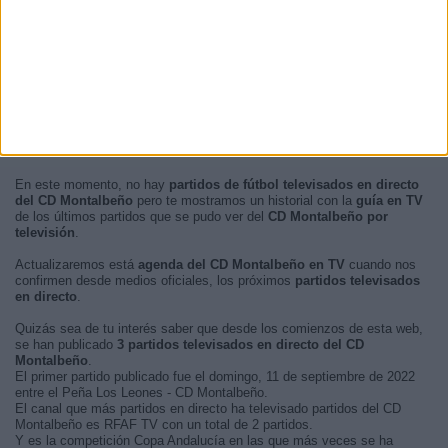
Noche
0 (0%)
Madrugada
0 (0%)
En este momento, no hay
partidos de fútbol televisados en directo
del CD Montalbeño
pero te mostramos un historial con la
guía en TV
de los últimos partidos que se pudo ver del
CD Montalbeño por
televisión
.
Actualizaremos está
agenda del CD Montalbeño en TV
cuando nos
confirmen desde medios oficiales, los próximos
partidos televisados
en directo
.
Quizás sea de tu interés saber que desde los comienzos de esta web,
se han publicado
3 partidos televisados en directo del CD
Montalbeño
.
El primer partido publicado fue el domingo, 11 de septiembre de 2022
entre el Peña Los Leones - CD Montalbeño.
El canal que más partidos en directo ha televisado partidos del CD
Montalbeño es RFAF TV con un total de 2 partidos.
Y es la competición Copa Andalucía en las que más veces se ha