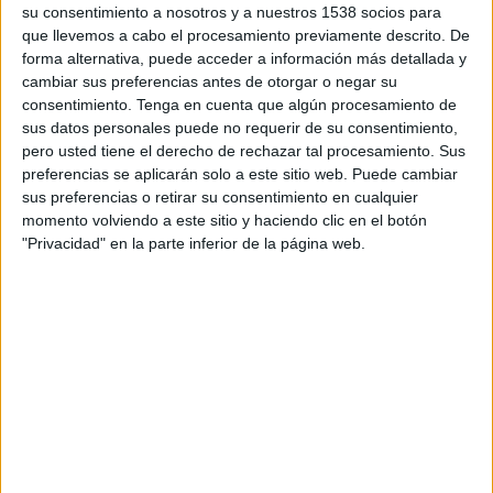
su consentimiento a nosotros y a nuestros 1538 socios para
Almodóvar del Río CF
que llevemos a cabo el procesamiento previamente descrito. De
forma alternativa, puede acceder a información más detallada y
CD Montalbeño
cambiar sus preferencias antes de otorgar o negar su
RFAF TV
consentimiento.
Tenga en cuenta que algún procesamiento de
sus datos personales puede no requerir de su consentimiento,
Domingo, 11/09/2022
pero usted tiene el derecho de rechazar tal procesamiento. Sus
preferencias se aplicarán solo a este sitio web. Puede cambiar
12:00
Copa Andalucía
sus preferencias o retirar su consentimiento en cualquier
Fase Provincial
momento volviendo a este sitio y haciendo clic en el botón
"Privacidad" en la parte inferior de la página web.
Peña Los Leones
CD Montalbeño
RFAF TV
DATOS ESTADÍSTICOS DEL EQUIPO CD MONTALBEÑO EN
TELEVISIÓN EN ESPAÑA
A fecha de hoy
05/08/2026
y desde que esta web recoge los datos
estadísticos de cuándo y dónde se televisan los partidos de
Fútbol
del
equipo
CD Montalbeño
en
España
, que fue el
11/09/2022
, podemos dar