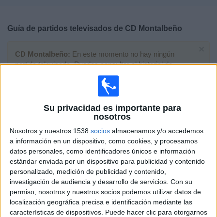
Deportes
Guía de partidos televisados de
CD Montalbeño
Noticias
×
CD Montalbeño:
En este momento no hay ningún
Widget
partido televisado. Puedes consultar el historial de
partidos televisados anteriormente.
Domingo, 24/11/2024
Su privacidad es importante para
nosotros
17:00
Primera Andaluza
Nosotros y nuestros 1538
socios
almacenamos y/o accedemos
CD Egabrense
a información en un dispositivo, como cookies, y procesamos
CD Montalbeño
datos personales, como identificadores únicos e información
estándar enviada por un dispositivo para publicidad y contenido
Web Directo
personalizado, medición de publicidad y contenido,
investigación de audiencia y desarrollo de servicios.
Con su
Domingo, 08/01/2023
permiso, nosotros y nuestros socios podemos utilizar datos de
18:30
localización geográfica precisa e identificación mediante las
Tercera Federación
características de dispositivos. Puede hacer clic para otorgarnos
Grupo 10