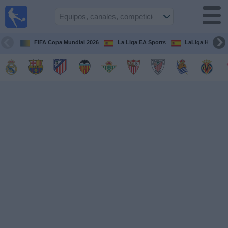
Fútbol
en la
TV
FIFA Copa Mundial 2026
La Liga EA Sports
LaLiga Hypermo
Guía de
Partidos
Televisados
Fútbol
hoy
Equipos
Competiciones
Canales
TV
Otros