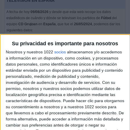
TELEVISIÓN EN ESPAÑA
A fecha de hoy
09/08/2026
y desde que esta web recoge los datos
estadísticos de cuándo y dónde se televisan los partidos de
Fútbol
del
equipo
CD Grujoan
en
España
, que fue el
26/05/2024
, podemos dar los
siguientes datos:
1
Su privacidad es importante para nosotros
Nosotros y nuestros 1022
socios
almacenamos y/o accedemos
PARTIDOS TELEVISADOS
a información en un dispositivo, como cookies, y procesamos
datos personales, como identificadores únicos e información
1 partidos en abierto
estándar enviada por un dispositivo para publicidad y contenido
100%
personalizado, medición de publicidad y contenido,
0 partidos de pago
investigación de audiencia y desarrollo de servicios.
Con su
0%
permiso, nosotros y nuestros socios podemos utilizar datos de
ÚLTIMO PARTIDO EN ABIERTO
localización geográfica precisa e identificación mediante las
características de dispositivos. Puede hacer clic para otorgarnos
Club Hispano - CD Grujoan
su consentimiento a nosotros y a nuestros 1022 socios para
26/05/2024 1ª Asturfútbol por VinxTV YouTube
que llevemos a cabo el procesamiento previamente descrito. De
forma alternativa, puede acceder a información más detallada y
RANKING POR CANALES
cambiar sus preferencias antes de otorgar o negar su