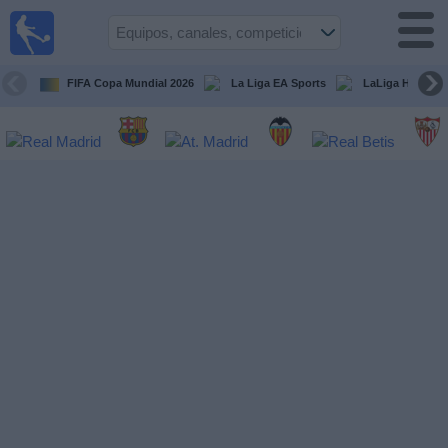
Fútbol
en la
TV
FIFA Copa Mundial 2026
La Liga EA Sports
LaLiga Hypermo
Guía de
Partidos
Televisados
Fútbol
hoy
Equipos
Competiciones
Canales
TV
Otros