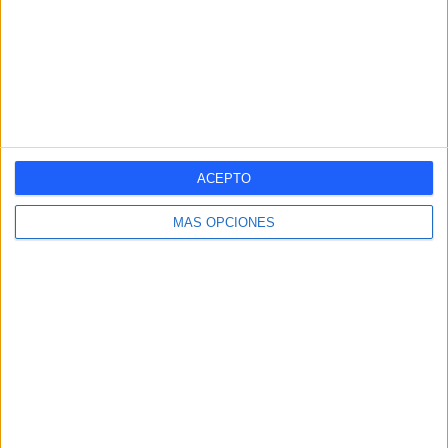
Nº DE PARTIDOS POR MES
ENERO
FEBRERO
MARZO
ABRIL
MAYO
JUNIO
JULIO
AGOSTO
-
-
-
-
1
-
-
-
- %
- %
- %
- %
100%
- %
- %
- %
SEPTIEMBRE
OCTUBRE
NOVIEMBRE
DICIEMBRE
-
-
-
-
ACEPTO
- %
- %
- %
- %
MÁS OPCIONES
RANKING POR HORAS
12:00
1 (100%)
RANKING POR FRANJA HORARIA
Tarde
1 (100%)
Mañana
0 (0%)
Noche
0 (0%)
Madrugada
0 (0%)