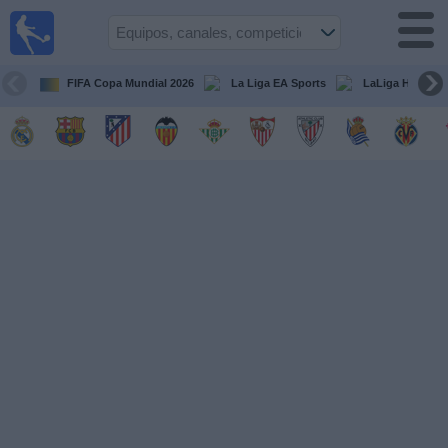
Fútbol
en la
TV
FIFA Copa Mundial 2026
La Liga EA Sports
LaLiga Hypermo
Guía de
Partidos
Televisados
Fútbol
hoy
Equipos
Competiciones
Canales
TV
Otros