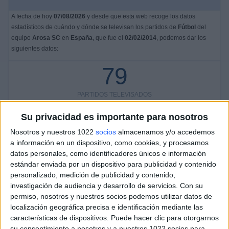
A fecha de hoy
07/08/2026
y desde que esta web recoge los datos
estadísticos de cuándo y dónde se televisan los partidos de
Fútbol
del
equipo
Arosa SC
en
España
, que fue el
02/02/2014
, podemos dar los
siguientes datos:
79
PARTIDOS TELEVISADOS
64 partidos en abierto
Su privacidad es importante para nosotros
81,01%
15 partidos de pago
Nosotros y nuestros 1022
socios
almacenamos y/o accedemos
18,99%
a información en un dispositivo, como cookies, y procesamos
datos personales, como identificadores únicos e información
ÚLTIMO PARTIDO EN ABIERTO
estándar enviada por un dispositivo para publicidad y contenido
personalizado, medición de publicidad y contenido,
Arosa SC - Compostela
investigación de audiencia y desarrollo de servicios.
Con su
12/04/2026 Tercera Federación por TVG Web
permiso, nosotros y nuestros socios podemos utilizar datos de
RANKING POR CANALES
localización geográfica precisa e identificación mediante las
características de dispositivos. Puede hacer clic para otorgarnos
TVG2
55 (69,62%)
su consentimiento a nosotros y a nuestros 1022 socios para