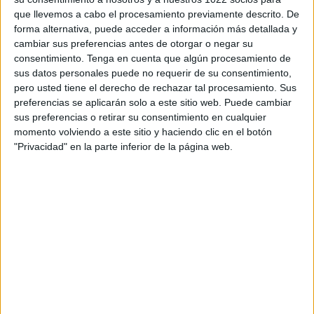
Footters
13 (16,46%)
que llevemos a cabo el procesamiento previamente descrito. De
TVG Web
9 (11,39%)
forma alternativa, puede acceder a información más detallada y
RCDeportivo TV YouTube
1 (1,27%)
cambiar sus preferencias antes de otorgar o negar su
M+ Liga de Campeones 2
1 (1,27%)
consentimiento.
Tenga en cuenta que algún procesamiento de
sus datos personales puede no requerir de su consentimiento,
Ver ranking completo
pero usted tiene el derecho de rechazar tal procesamiento. Sus
preferencias se aplicarán solo a este sitio web. Puede cambiar
sus preferencias o retirar su consentimiento en cualquier
PARTIDOS
DÍAS
TOTAL
momento volviendo a este sitio y haciendo clic en el botón
0
116
8
"Privacidad" en la parte inferior de la página web.
CONSECUTIVOS
SIN PARTIDO
CANALES TV
DE PAGO
GRATUÍTO
43 partidos en local
54,43%
36 partidos de visitante
45,57%
TOTAL
MÁXIMO
TOTAL
6
5
37
COMPETICIONES
VS Pontevedra
RIVALES