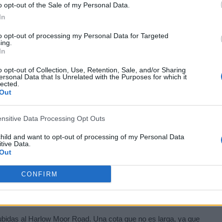
o opt-out of the Sale of my Personal Data.
In
to opt-out of processing my Personal Data for Targeted
ing.
In
o opt-out of Collection, Use, Retention, Sale, and/or Sharing
ersonal Data that Is Unrelated with the Purposes for which it
lected.
Out
ensitive Data Processing Opt Outs
child and want to opt-out of processing of my Personal Data
tive Data.
Out
CONFIRM
de la prueba empezarán a acumular fatiga en las piernas. La subida
n de 4,4 kilómetros al 5,4% de desnivel medio.
e subidas al Harlow Moor Road. Una cota que no es larga, ya que