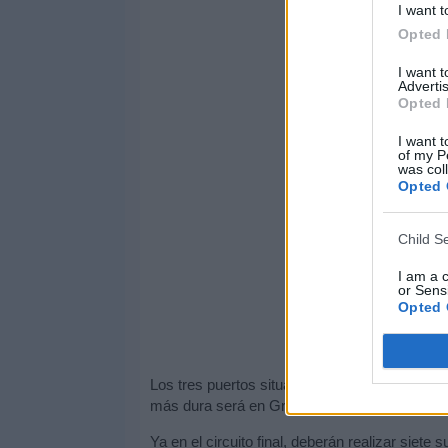
I want t
Opted 
I want 
Advertis
Opted 
I want t
of my P
was col
Opted 
Child S
I am a 
or Sensi
Opted 
Los tres puertos situados en el tramo inicial 
más dura será en Grinton Moore, una ascensió
Ya en el circuito final, deberán realizar siet