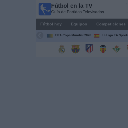
Fútbol en la TV
Fútbol
Guía de Partidos Televisados
en la
TV
Fútbol hoy
Equipos
Competiciones
Guía de
Partidos
FIFA Copa Mundial 2026
La Liga EA Sport
Televisados
Fútbol
hoy
Equipos
Competiciones
Canales
TV
Otros