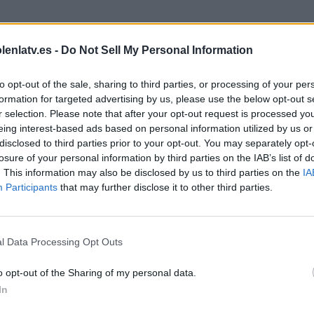
lenlatv.es -
Do Not Sell My Personal Information
to opt-out of the sale, sharing to third parties, or processing of your per
formation for targeted advertising by us, please use the below opt-out s
ver en directo en televisión desde las 09:30 en
Eurosport 1
. En
r selection. Please note that after your opt-out request is processed y
la, la prueba se podrá seguir desde el inicio por internet a través de
eing interest-based ads based on personal information utilized by us or
eporte
conectará para ofrecer los kilómetros decisivos.
disclosed to third parties prior to your opt-out. You may separately opt-
losure of your personal information by third parties on the IAB’s list of
. This information may also be disclosed by us to third parties on the
IA
Participants
that may further disclose it to other third parties.
os ciclistas con salida en Leeds y llegada en Harrogate son menos
undial de Ciclismo 2018.
l Data Processing Opt Outs
o opt-out of the Sharing of my personal data.
In