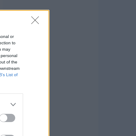
sonal or
ection to
ou may
 personal
out of the
 downstream
B’s List of