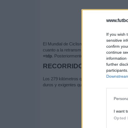
www.futbo
If you wish 
sensitive in
El Mundial de Ciclismo 2019 en ruta se podrá 
confirm you
cuanto a la retransmisión de Televisión Españo
continue se
+tdp
. Posteriormente, desde las 15:00,
Teled
information 
further disc
RECORRIDO
participants
Downstream 
Los 279 kilómetros que tendrán que afrontar l
duros y exigentes que los de la edición del M
Persona
I want t
Opted 