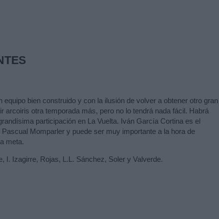
NTES
n equipo bien construido y con la ilusión de volver a obtener otro gran
r arcoiris otra temporada más, pero no lo tendrá nada fácil. Habrá
andísima participación en La Vuelta. Iván García Cortina es el
r Pascual Momparler y puede ser muy importante a la hora de
 a meta.
e, I. Izagirre, Rojas, L.L. Sánchez, Soler y Valverde.