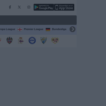
ropa League
Premier League
Bundesliga
Supercopa de España