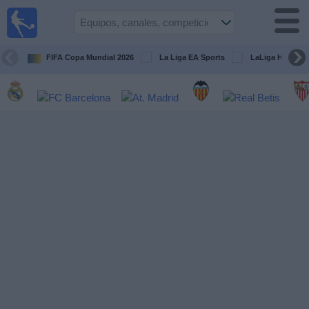
Fútbol
en la
TV
FIFA Copa Mundial 2026
La Liga EA Sports
LaLiga Hypermo
Guía de
Partidos
Televisados
Fútbol
hoy
Equipos
Competiciones
Canales
TV
Otros