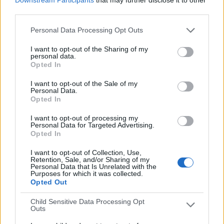
DAZN
third parties.
La plataforma OTT ha adquirido los derechos para emitir
Personal Data Processing Opt Outs
todos los partidos en directo y en exclusiva en nuestro país.
Además esta plataforma no solo emitirá los partidos en
I want to opt-out of the Sharing of my
personal data.
directo, también ofrecerá todos los partidos íntegros en
Opted In
diferido, y diferentes programas y resúmenes en VOD. La
plataforma de streaming ha llegado con fuerza a nuestro
I want to opt-out of the Sale of my
país, ya que a parte de tener un precio tan reducido como
Personal Data.
4,99€
al mes,
ofrece el primer
MES completamente
Opted In
GRATUITO
, que puedes disfrutar en este enlace.
I want to opt-out of processing my
Personal Data for Targeted Advertising.
Opted In
I want to opt-out of Collection, Use,
Retention, Sale, and/or Sharing of my
Personal Data that Is Unrelated with the
Purposes for which it was collected.
Opted Out
Child Sensitive Data Processing Opt
Outs