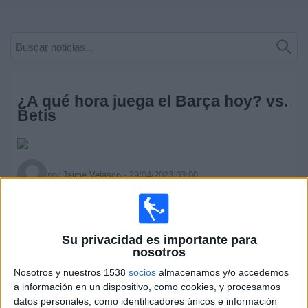
Deportes
Noticias
Widget
¿A qué hora juega el Barça hoy? vs.
Betis
por
Jaime Velasco
-
29/04/2023 03:00
El conjunto culé
recibe al Real Betis
en la jornada 32 de
LaLiga Santander. El partido
se juega el sábado 29 de abril
a las 21:00 (hora española)
en el Spotify Camp Nou.
Su privacidad es importante para
nosotros
Nosotros y nuestros 1538
socios
almacenamos y/o accedemos
a información en un dispositivo, como cookies, y procesamos
datos personales, como identificadores únicos e información