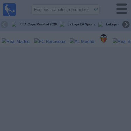
Fútbol
en la
TV
FIFA Copa Mundial 2026
La Liga EA Sports
LaLiga Hypermo
Guía de
Partidos
Televisados
Fútbol
hoy
Equipos
Competiciones
Canales
TV
Otros