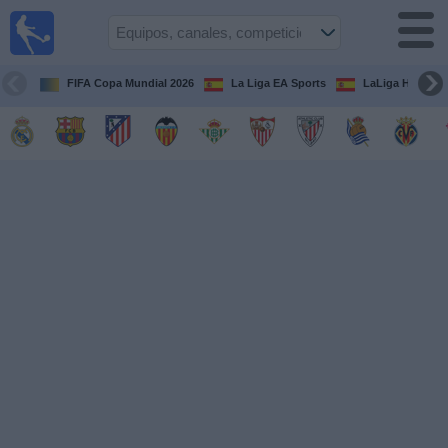
Fútbol
en la
TV
FIFA Copa Mundial 2026
La Liga EA Sports
LaLiga Hypermo
Guía de
Partidos
Televisados
Fútbol
hoy
Equipos
Competiciones
Canales
TV
Otros