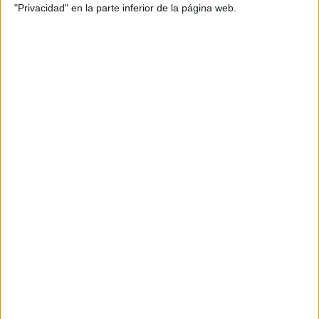
"Privacidad" en la parte inferior de la página web.
DATOS ESTADÍSTICOS DEL EQUIPO SÃO PAULO AP EN
TELEVISIÓN EN ESPAÑA
A fecha de hoy
06/08/2026
y desde que esta web recoge los datos
estadísticos de cuándo y dónde se televisan los partidos de
Fútbol
del
equipo
São Paulo AP
en
España
, que fue el
30/04/2022
, podemos dar los
siguientes datos:
12
PARTIDOS TELEVISADOS
12 partidos en abierto
100%
0 partidos de pago
0%
ÚLTIMO PARTIDO EN ABIERTO
Oratório AP - São Paulo AP