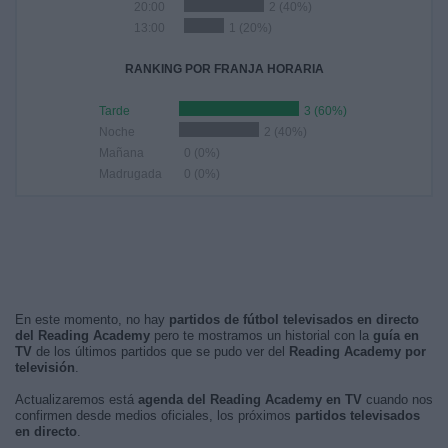
20:00
2 (40%)
13:00
1 (20%)
RANKING POR FRANJA HORARIA
Tarde
3 (60%)
Noche
2 (40%)
Mañana
0 (0%)
Madrugada
0 (0%)
En este momento, no hay
partidos de fútbol televisados en directo
del Reading Academy
pero te mostramos un historial con la
guía en
TV
de los últimos partidos que se pudo ver del
Reading Academy por
televisión
.
Actualizaremos está
agenda del Reading Academy en TV
cuando nos
confirmen desde medios oficiales, los próximos
partidos televisados
en directo
.