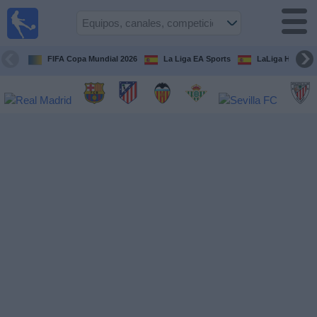
Fútbol
en la
TV
FIFA Copa Mundial 2026
La Liga EA Sports
LaLiga Hypermo
Guía de
Partidos
Televisados
Fútbol
hoy
Equipos
Competiciones
Canales
TV
Otros