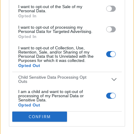
I want to opt-out of the Sale of my
RANKING POR EQUIPOS
Personal Data.
Opted In
Chelsea Academy
3 (60%)
Liverpool Academy
1 (20%)
I want to opt-out of processing my
Personal Data for Targeted Advertising.
Valencia CF Academy
1 (20%)
Opted In
Ver ranking completo
I want to opt-out of Collection, Use,
Retention, Sale, and/or Sharing of my
Personal Data that Is Unrelated with the
RANKING POR COMPETICIONES
Purposes for which it was collected.
Opted Out
U18 Premier League
2 (40%)
Premier League 2
1 (20%)
Child Sensitive Data Processing Opt
Outs
Premier League International Cup
1 (20%)
FA Youth Cup
1 (20%)
I am a child and want to opt-out of
processing of my Personal Data or
Ver ranking completo
Sensitive Data.
Opted Out
CONFIRM
Nº DE PARTIDOS POR DÍA DE LA SEMANA
LUNES
MARTES
MIÉRCOLES
JUEVES
VIERNES