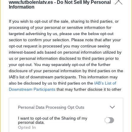
www.futbolenlatv.es -
Do Not Sell My Personal
LFCTV GO
1 (20%)
Information
Valenciacf.com/es
1 (20%)
Valencia CF App
1 (20%)
If you wish to opt-out of the sale, sharing to third parties, or
Ver ranking completo
processing of your personal or sensitive information for
targeted advertising by us, please use the below opt-out
section to confirm your selection. Please note that after your
PARTIDOS
DÍAS
TOTAL
opt-out request is processed you may continue seeing
3
563
4
interest-based ads based on personal information utilized by
us or personal information disclosed to third parties prior to
CONSECUTIVOS
SIN PARTIDO
CANALES TV
DE PAGO
GRATUÍTO
your opt-out. You may separately opt-out of the further
disclosure of your personal information by third parties on the
4 partidos en local
IAB’s list of downstream participants. This information may
80%
also be disclosed by us to third parties on the
IAB’s List of
Downstream Participants
that may further disclose it to other
1 partidos de visitante
third parties.
20%
TOTAL
MÁXIMO
TOTAL
Personal Data Processing Opt Outs
4
3
3
I want to opt-out of the Sharing of my
personal data.
COMPETICIONES
VS Chelsea
RIVALES
Academy
Opted In