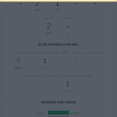
-
2
1
-
-
- %
40%
20%
- %
- %
SÁBADO
DOMINGO
2
-
40%
- %
Nº DE PARTIDOS POR MES
ENERO
FEBRERO
MARZO
ABRIL
MAYO
JUNIO
JULIO
AGOSTO
3
-
1
-
-
-
-
-
60%
- %
20%
- %
- %
- %
- %
- %
SEPTIEMBRE
OCTUBRE
NOVIEMBRE
DICIEMBRE
-
-
1
-
- %
- %
20%
- %
RANKING POR HORAS
12:00
2 (40%)