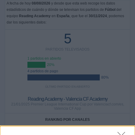
A fecha de hoy
08/08/2026
y desde que esta web recoge los datos
estadísticos de cuándo y dónde se televisan los partidos de
Fútbol
del
equipo
Reading Academy
en
España
, que fue el
30/11/2024
, podemos
dar los siguientes datos:
5
PARTIDOS TELEVISADOS
1 partidos en abierto
20%
4 partidos de pago
80%
ÚLTIMO PARTIDO EN ABIERTO
Reading Academy - Valencia CF Academy
21/01/2025 Premier League International Cup por Valenciacf.com/es,
Valencia CF App
RANKING POR CANALES
Chelsea App
3 (60%)