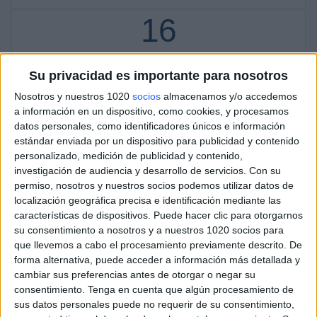
16
PARTIDOS TELEVISADOS
Su privacidad es importante para nosotros
16 partidos en abierto
100%
Nosotros y nuestros 1020
socios
almacenamos y/o accedemos
0 partidos de pago
a información en un dispositivo, como cookies, y procesamos
0%
datos personales, como identificadores únicos e información
estándar enviada por un dispositivo para publicidad y contenido
ÚLTIMO PARTIDO EN ABIERTO
personalizado, medición de publicidad y contenido,
investigación de audiencia y desarrollo de servicios.
Con su
Racing Avellaneda Femenino - Boca Juniors Femenino
03/08/2026 Campeonato Femenino por LPF Play
permiso, nosotros y nuestros socios podemos utilizar datos de
localización geográfica precisa e identificación mediante las
RANKING POR CANALES
características de dispositivos. Puede hacer clic para otorgarnos
su consentimiento a nosotros y a nuestros 1020 socios para
LPF Play
16 (100%)
que llevemos a cabo el procesamiento previamente descrito. De
forma alternativa, puede acceder a información más detallada y
Ver ranking completo
cambiar sus preferencias antes de otorgar o negar su
consentimiento.
Tenga en cuenta que algún procesamiento de
PARTIDOS
DÍAS
TOTAL
sus datos personales puede no requerir de su consentimiento,