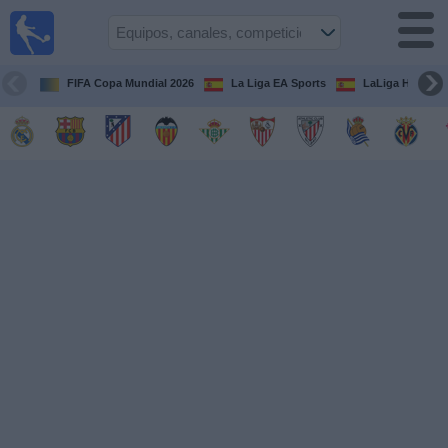
Fútbol
en la
TV
FIFA Copa Mundial 2026
La Liga EA Sports
LaLiga Hypermo
Guía de
Partidos
Televisados
Fútbol
hoy
Equipos
Competiciones
Canales
TV
Otros