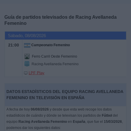
Deportes
Guía de partidos televisados de
Racing Avellaneda
Noticias
Femenino
Sábado, 08/08/2026
Widget
21:00
Campeonato Femenino
Ferro Carril Oeste Femenino
Racing Avellaneda Femenino
LPF Play
DATOS ESTADÍSTICOS DEL EQUIPO RACING AVELLANEDA
FEMENINO EN TELEVISIÓN EN ESPAÑA
A fecha de hoy
06/08/2026
y desde que esta web recoge los datos
estadísticos de cuándo y dónde se televisan los partidos de
Fútbol
del
equipo
Racing Avellaneda Femenino
en
España
, que fue el
15/03/2026
,
podemos dar los siguientes datos: