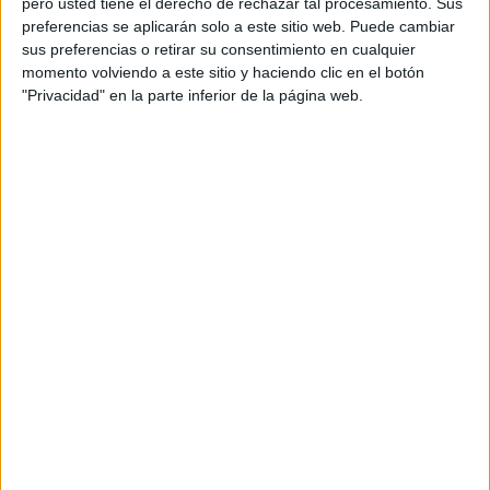
0
2
1
pero usted tiene el derecho de rechazar tal procesamiento. Sus
preferencias se aplicarán solo a este sitio web. Puede cambiar
CONSECUTIVOS
SIN PARTIDO
CANALES TV
sus preferencias o retirar su consentimiento en cualquier
DE PAGO
GRATUÍTO
momento volviendo a este sitio y haciendo clic en el botón
"Privacidad" en la parte inferior de la página web.
9 partidos en local
56,25%
7 partidos de visitante
43,75%
TOTAL
MÁXIMO
TOTAL
1
2
15
COMPETICIONES
VS Boca
RIVALES
Juniors
Femenino
RANKING POR EQUIPOS
Boca Juniors Femenino
2 (12,5%)
Talleres Córdoba Femenino
1 (6,25%)
Newell's Old Boys Femenino
1 (6,25%)
Banfield Femenino
1 (6,25%)
Belgrano Femenino
1 (6,25%)