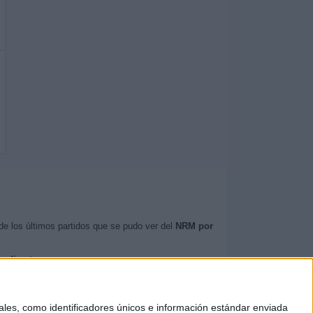
e los últimos partidos que se pudo ver del
NRM por
n directo
.
NRM
.
es, como identificadores únicos e información estándar enviada