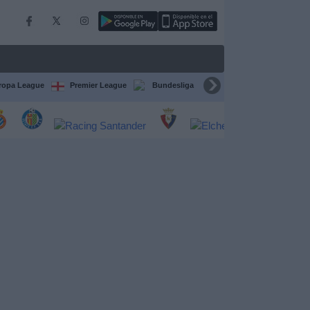
ropa League
Premier League
Bundesliga
Supercopa de España