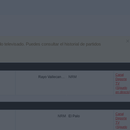
×
televisado. Puedes consultar el historial de partidos
Canal
Rayo Vallecano Academy
NRM
Deporte
TV
(Síguelo
en directo
Canal
NRM
El Palo
Deporte
TV
(Síguelo