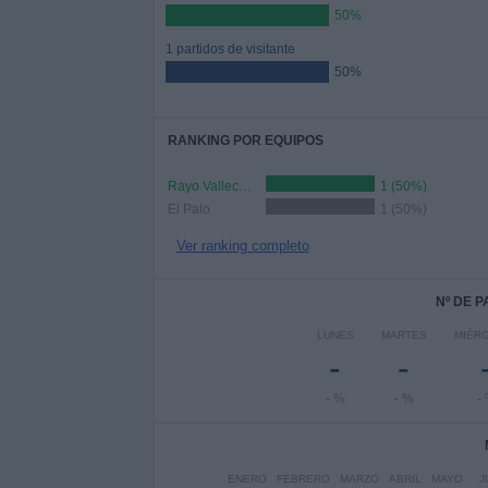
50%
1 partidos de visitante
50%
RANKING POR EQUIPOS
Rayo Vallecano Academy
1 (50%)
El Palo
1 (50%)
Ver ranking completo
Nº DE 
LUNES
MARTES
MIÉR
-
-
- %
- %
-
ENERO
FEBRERO
MARZO
ABRIL
MAYO
J