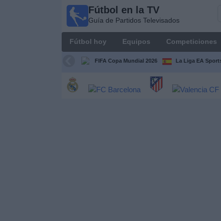
Fútbol en la TV
Fútbol
Guía de Partidos Televisados
en la
TV
Fútbol hoy
Equipos
Competiciones
Guía de
Partidos
FIFA Copa Mundial 2026
La Liga EA Sport
Televisados
Fútbol
hoy
Equipos
Competiciones
Canales
TV
Otros