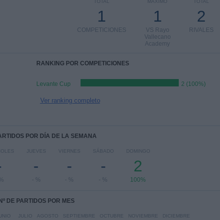
TOTAL
MÁXIMO
TOTAL
1
1
2
COMPETICIONES
VS Rayo
RIVALES
Vallecano
Academy
RANKING POR COMPETICIONES
Levante Cup
2 (100%)
Ver ranking completo
PARTIDOS POR DÍA DE LA SEMANA
COLES
JUEVES
VIERNES
SÁBADO
DOMINGO
-
-
-
-
2
 %
- %
- %
- %
100%
Nº DE PARTIDOS POR MES
UNIO
JULIO
AGOSTO
SEPTIEMBRE
OCTUBRE
NOVIEMBRE
DICIEMBRE