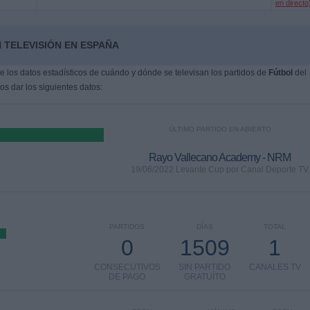
en directo
 TELEVISIÓN EN ESPAÑA
 los datos estadísticos de cuándo y dónde se televisan los partidos de
Fútbol
del
s dar los siguientes datos:
ÚLTIMO PARTIDO EN ABIERTO
Rayo Vallecano Academy - NRM
19/06/2022 Levante Cup por Canal Deporte TV
PARTIDOS
DÍAS
TOTAL
0
1509
1
CONSECUTIVOS
SIN PARTIDO
CANALES TV
DE PAGO
GRATUÍTO