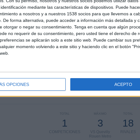
os.
Con su permiso, nosotros y nuestros socios podemos utilizar datos 
5
, podemos dar los siguientes datos:
identificación mediante las características de dispositivos. Puede hacer
ntimiento a nosotros y a nuestros 1538 socios para que llevemos a ca
. De forma alternativa, puede acceder a información más detallada y 
ÚLTIMO PARTIDO EN ABIERTO
e otorgar o negar su consentimiento.
Tenga en cuenta que algún proc
de no requerir de su consentimiento, pero usted tiene el derecho de r
Valenciennes - Cháteauroux
referencias se aplicarán solo a este sitio web. Puede cambiar sus pref
15/05/2026 Ligue 3 por FIFA+
alquier momento volviendo a este sitio y haciendo clic en el botón "Pri
 web.
PARTIDOS
DÍAS
TOTAL
0
83
2
ÁS OPCIONES
ACEPTO
CONSECUTIVOS
SIN PARTIDO
CANALES TV
DE PAGO
GRATUÍTO
TOTAL
MÁXIMO
TOTAL
1
3
18
COMPETICIONES
VS Quevilly
RIVALES
Rouen Metro