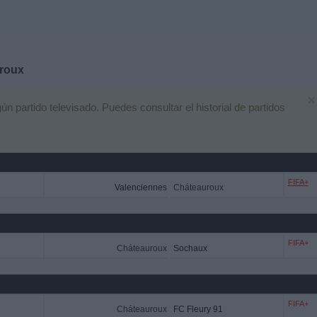
roux
×
 partido televisado. Puedes consultar el historial de partidos
FIFA+
Valenciennes
Cháteauroux
FIFA+
Cháteauroux
Sochaux
FIFA+
Cháteauroux
FC Fleury 91