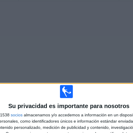
Más días
Su privacidad es importante para nosotros
s 1538
socios
almacenamos y/o accedemos a información en un disposit
AUROUX EN TELEVISIÓN EN ESPAÑA
sonales, como identificadores únicos e información estándar enviada 
ntenido personalizado, medición de publicidad y contenido, investigaci
 los datos estadísticos de cuándo y dónde se televisan los partidos de
Fútbol
del