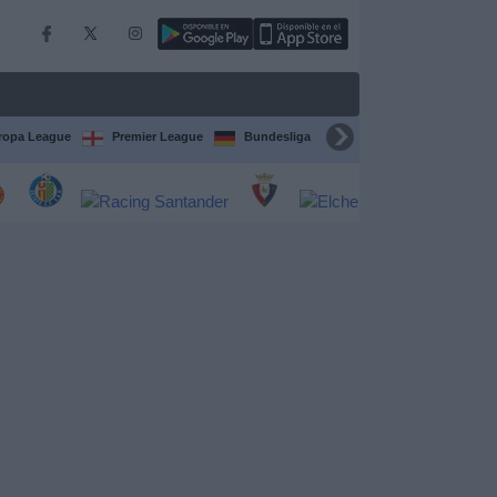
ropa League
Premier League
Bundesliga
Supercopa de España