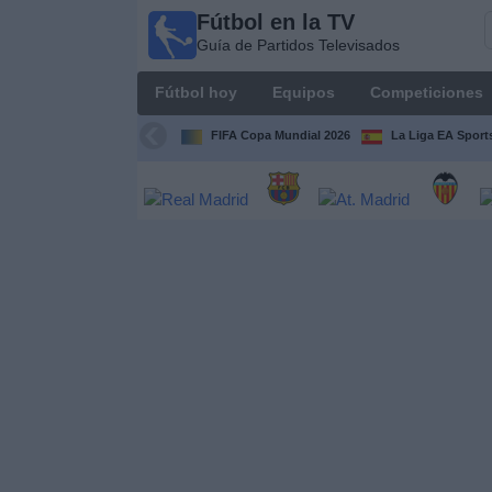
Fútbol en la TV
Fútbol
Guía de Partidos Televisados
en la
TV
Fútbol hoy
Equipos
Competiciones
Guía de
Partidos
FIFA Copa Mundial 2026
La Liga EA Sport
Televisados
Fútbol
hoy
Equipos
Competiciones
Canales
TV
Otros