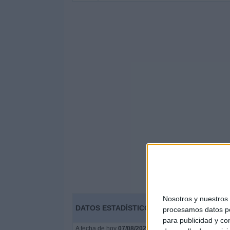
Nosotros y nuestro
DATOS ESTADÍSTICOS DEL EQUIPO CHÁTE
procesamos datos per
para publicidad y co
A fecha de hoy
07/08/2026
y desde que esta web recoge