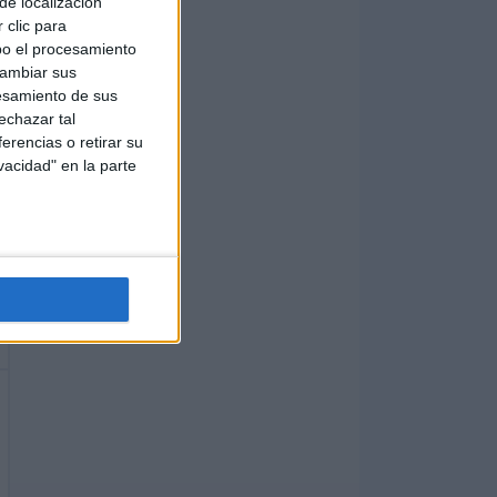
de localización
 clic para
bo el procesamiento
cambiar sus
esamiento de sus
echazar tal
erencias o retirar su
vacidad" en la parte