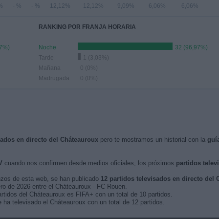
%
- %
- %
12,12%
12,12%
9,09%
6,06%
6,06%
RANKING POR FRANJA HORARIA
97%)
Noche
32 (96,97%)
Tarde
1 (3,03%)
Mañana
0 (0%)
Madrugada
0 (0%)
isados en directo del Cháteauroux
pero te mostramos un historial con la
guí
V
cuando nos confirmen desde medios oficiales, los próximos
partidos telev
nzos de esta web, se han publicado
12 partidos televisados en directo del
rero de 2026 entre el Cháteauroux - FC Rouen.
artidos del Cháteauroux es FIFA+ con un total de 10 partidos.
ha televisado el Cháteauroux con un total de 12 partidos.