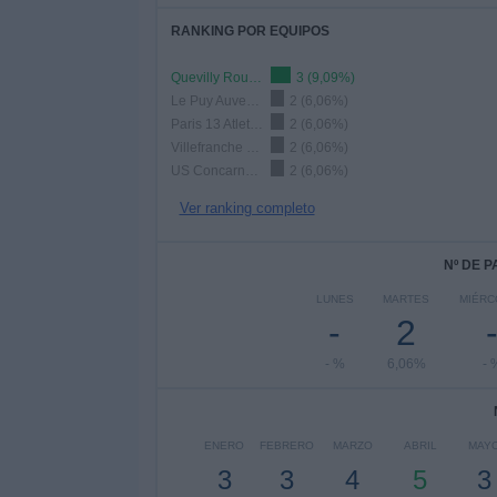
RANKING POR EQUIPOS
Quevilly Rouen Metro
3 (9,09%)
Le Puy Auvergne
2 (6,06%)
Paris 13 Atletico
2 (6,06%)
Villefranche FC
2 (6,06%)
US Concarneau
2 (6,06%)
Ver ranking completo
Nº DE 
LUNES
MARTES
MIÉRC
-
2
- %
6,06%
- 
ENERO
FEBRERO
MARZO
ABRIL
MAY
3
3
4
5
3