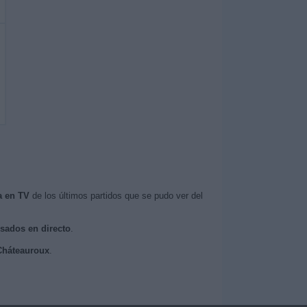
a en TV
de los últimos partidos que se pudo ver del
isados en directo
.
 Cháteauroux
.