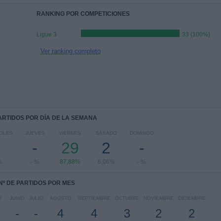
RANKING POR COMPETICIONES
Ligue 3
33 (100%)
Ver ranking completo
PARTIDOS POR DÍA DE LA SEMANA
OLES
JUEVES
VIERNES
SÁBADO
DOMINGO
-
-
29
2
-
%
- %
87,88%
6,06%
- %
Nº DE PARTIDOS POR MES
O
JUNIO
JULIO
AGOSTO
SEPTIEMBRE
OCTUBRE
NOVIEMBRE
DICIEMBRE
-
-
4
4
3
2
2