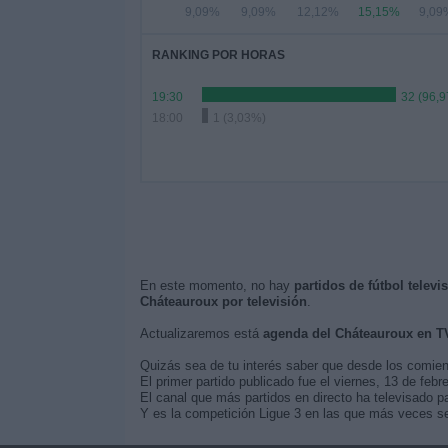
9,09%
9,09%
12,12%
15,15%
9,09
RANKING POR HORAS
19:30
32 (96,
18:00
1 (3,03%)
En este momento, no hay
partidos de fútbol telev
Cháteauroux por televisión
.
Actualizaremos está
agenda del Cháteauroux en T
Quizás sea de tu interés saber que desde los comie
El primer partido publicado fue el viernes, 13 de feb
El canal que más partidos en directo ha televisado p
Y es la competición Ligue 3 en las que más veces se 