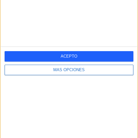
Nº DE PARTIDOS POR MES
ENERO
FEBRERO
MARZO
ABRIL
MAYO
JUNIO
JULIO
AGOSTO
-
-
-
1
-
-
-
-
- %
- %
- %
100%
- %
- %
- %
- %
SEPTIEMBRE
OCTUBRE
NOVIEMBRE
DICIEMBRE
-
-
-
-
ACEPTO
- %
- %
- %
- %
MÁS OPCIONES
RANKING POR HORAS
12:00
1 (100%)
RANKING POR FRANJA HORARIA
Tarde
1 (100%)
Mañana
0 (0%)
Noche
0 (0%)
Madrugada
0 (0%)