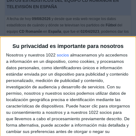
DATOS ESTADÍSTICOS DEL EQUIPO CD ROMANÓN EN
TELEVISIÓN EN ESPAÑA
A fecha de hoy
09/08/2026
y desde que esta web recoge los datos
estadísticos de cuándo y dónde se televisan los partidos de
Fútbol
del
equipo
CD Romanón
en
España
, que fue el
02/04/2023
, podemos dar los
siguientes datos:
Su privacidad es importante para nosotros
1
Nosotros y nuestros 1022
socios
almacenamos y/o accedemos
a información en un dispositivo, como cookies, y procesamos
PARTIDOS TELEVISADOS
datos personales, como identificadores únicos e información
estándar enviada por un dispositivo para publicidad y contenido
1 partidos en abierto
personalizado, medición de publicidad y contenido,
100%
investigación de audiencia y desarrollo de servicios.
Con su
0 partidos de pago
permiso, nosotros y nuestros socios podemos utilizar datos de
0%
localización geográfica precisa e identificación mediante las
ÚLTIMO PARTIDO EN ABIERTO
características de dispositivos. Puede hacer clic para otorgarnos
su consentimiento a nosotros y a nuestros 1022 socios para
Gijón FF - CD Romanón
que llevemos a cabo el procesamiento previamente descrito. De
02/04/2023 Primera Nacional Femenina por Area21 TV
forma alternativa, puede acceder a información más detallada y
cambiar sus preferencias antes de otorgar o negar su
RANKING POR CANALES