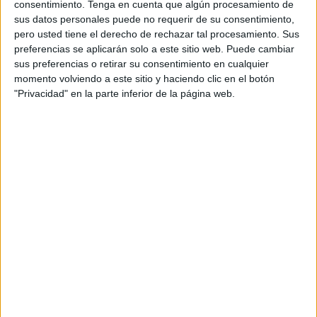
consentimiento.
Tenga en cuenta que algún procesamiento de
sus datos personales puede no requerir de su consentimiento,
Area21 TV
1 (100%)
pero usted tiene el derecho de rechazar tal procesamiento. Sus
Ver ranking completo
preferencias se aplicarán solo a este sitio web. Puede cambiar
sus preferencias o retirar su consentimiento en cualquier
momento volviendo a este sitio y haciendo clic en el botón
PARTIDOS
DÍAS
TOTAL
"Privacidad" en la parte inferior de la página web.
0
1224
1
CONSECUTIVOS
SIN PARTIDO
CANALES TV
DE PAGO
GRATUÍTO
0 partidos en local
0%
1 partidos de visitante
100%
TOTAL
MÁXIMO
TOTAL
1
1
1
COMPETICIONES
VS Gijón FF
RIVALES
RANKING POR EQUIPOS