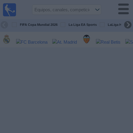
Fútbol
en la
TV
FIFA Copa Mundial 2026
La Liga EA Sports
LaLiga Hypermo
Guía de
Partidos
Televisados
Fútbol
hoy
Equipos
Competiciones
Canales
TV
Otros