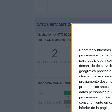
DATOS ESTADÍSTICOS DEL EQUIPO CD QUI
A fecha de hoy
07/08/2026
y desde que esta web recoge
equipo
CD Quintana
en
España
, que fue el
27/05/2023
2
Nosotros y nuestro
2 partidos en abierto
procesamos datos per
para publicidad y co
PARTIDOS TELEVISADOS
100%
desarrollo de servici
0 partidos de pago
geográfica precisa e 
0%
otorgarnos su conse
previamente descrito
RANKING POR CANALES
preferencias antes d
datos personales pue
Extv
procesamiento. Sus p
2 (100%)
consentimiento en cu
Canal Deporte TV
2 (100%)
inferior de la página