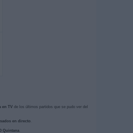
a en TV
de los últimos partidos que se pudo ver del
isados en directo
.
CD Quintana
.