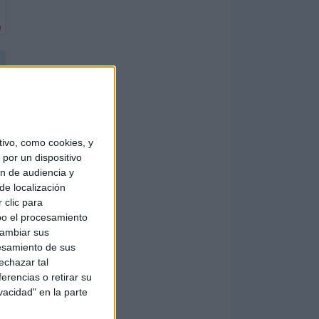
)
ivo, como cookies, y
por un dispositivo
ón de audiencia y
de localización
 clic para
bo el procesamiento
cambiar sus
esamiento de sus
echazar tal
erencias o retirar su
vacidad" en la parte