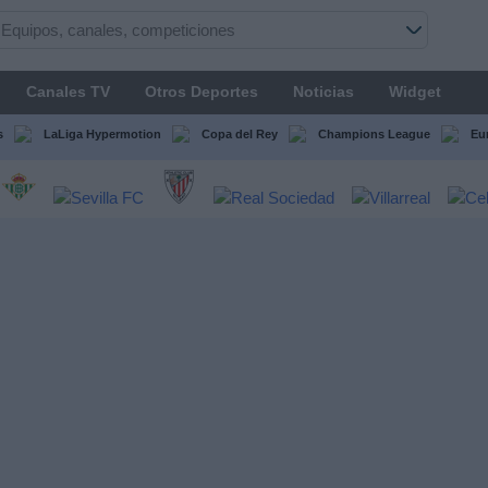
Canales TV
Otros Deportes
Noticias
Widget
s
LaLiga Hypermotion
Copa del Rey
Champions League
Eu