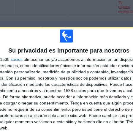
TV
(Síguelo
en directo
NTANA EN TELEVISIÓN EN ESPAÑA
 los datos estadísticos de cuándo y dónde se televisan los partidos de
Fútbol
del
, podemos dar los siguientes datos:
Su privacidad es importante para nosotros
s 1538
socios
almacenamos y/o accedemos a información en un disposit
sonales, como identificadores únicos e información estándar enviada 
ÚLTIMO PARTIDO EN ABIERTO
ntenido personalizado, medición de publicidad y contenido, investigaci
CD Castuera - CD Quintana
os.
Con su permiso, nosotros y nuestros socios podemos utilizar datos 
04/06/2023 1ª Autonómica Extremeña por Extv,
identificación mediante las características de dispositivos. Puede hacer
Canal Deporte TV
ntimiento a nosotros y a nuestros 1538 socios para que llevemos a ca
. De forma alternativa, puede acceder a información más detallada y 
e otorgar o negar su consentimiento.
Tenga en cuenta que algún proc
PARTIDOS
DÍAS
TOTAL
de no requerir de su consentimiento, pero usted tiene el derecho de r
0
1159
2
referencias se aplicarán solo a este sitio web. Puede cambiar sus pref
alquier momento volviendo a este sitio y haciendo clic en el botón "Pri
CONSECUTIVOS
SIN PARTIDO
CANALES TV
 web.
DE PAGO
GRATUÍTO