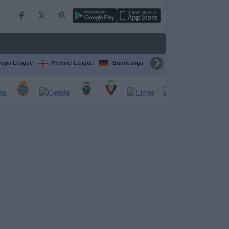
ropa League
Premier League
Bundesliga
Supercopa de España