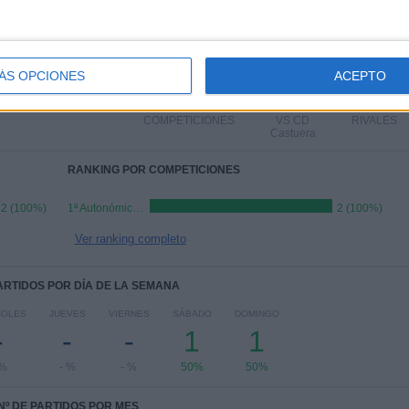
TOTAL
MÁXIMO
TOTAL
ÁS OPCIONES
ACEPTO
1
2
1
COMPETICIONES
VS CD
RIVALES
Castuera
RANKING POR COMPETICIONES
2 (100%)
1ª Autonómica Extremeña
2 (100%)
Ver ranking completo
PARTIDOS POR DÍA DE LA SEMANA
COLES
JUEVES
VIERNES
SÁBADO
DOMINGO
-
-
-
1
1
 %
- %
- %
50%
50%
Nº DE PARTIDOS POR MES