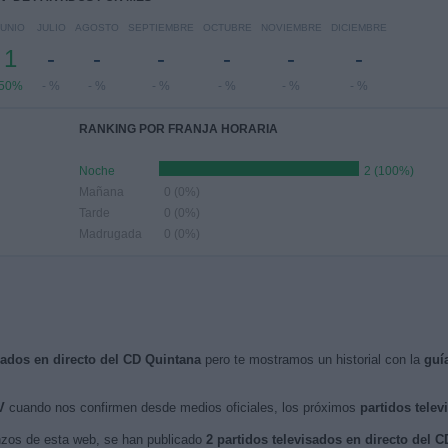
JUNIO
JULIO
AGOSTO
SEPTIEMBRE
OCTUBRE
NOVIEMBRE
DICIEMBRE
1
-
-
-
-
-
-
50%
- %
- %
- %
- %
- %
- %
RANKING POR FRANJA HORARIA
Noche
2 (100%)
Mañana
0 (0%)
Tarde
0 (0%)
Madrugada
0 (0%)
isados en directo del CD Quintana
pero te mostramos un historial con la
guí
V
cuando nos confirmen desde medios oficiales, los próximos
partidos telev
nzos de esta web, se han publicado
2 partidos televisados en directo del 