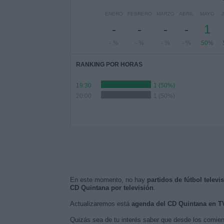
ENERO
FEBRERO
MARZO
ABRIL
MAYO
-
-
-
-
1
- %
- %
- %
- %
50%
RANKING POR HORAS
19:30
1 (50%)
20:00
1 (50%)
En este momento, no hay
partidos de fútbol telev
CD Quintana por televisión
.
Actualizaremos está
agenda del CD Quintana en T
Quizás sea de tu interés saber que desde los comie