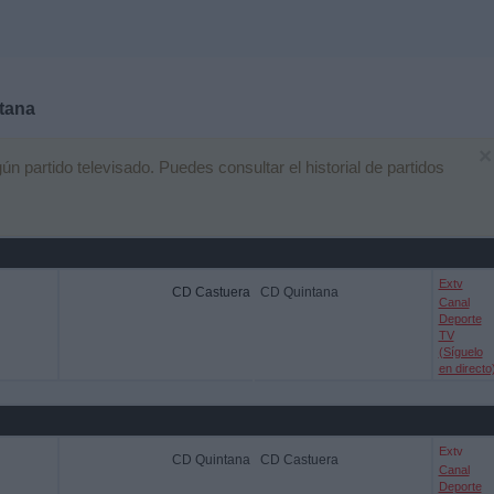
tana
×
 partido televisado. Puedes consultar el historial de partidos
Extv
CD Castuera
CD Quintana
Canal
Deporte
TV
(Síguelo
en directo
Extv
CD Quintana
CD Castuera
Canal
Deporte