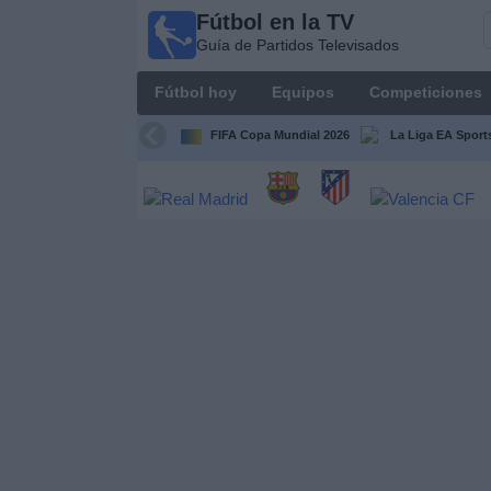
Fútbol en la TV
Fútbol
Guía de Partidos Televisados
en la
TV
Fútbol hoy
Equipos
Competiciones
Guía de
Partidos
FIFA Copa Mundial 2026
La Liga EA Sport
Televisados
Fútbol
hoy
Equipos
Competiciones
Canales
TV
Otros