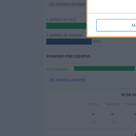
Ver ranking completo
1 partidos en local
M
50%
1 partidos de visitante
50%
RANKING POR EQUIPOS
CD Castuera
Ver ranking completo
Nº DE 
LUNES
MARTES
MIÉR
-
-
- %
- %
-