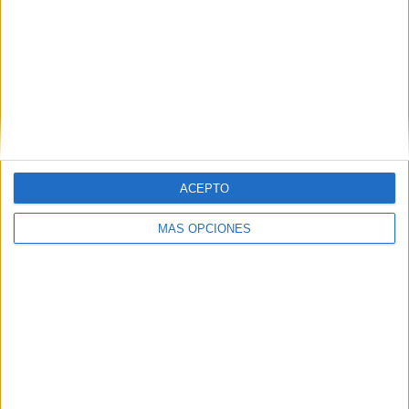
DAZN
14 (16,87%)
M+ Liga de Campeones 4
8 (9,64%)
Eurosport 2
8 (9,64%)
M+ #Vamos Bar 2
6 (7,23%)
Ver ranking completo
PARTIDOS
DÍAS
TOTAL
0
80
26
ACEPTO
CONSECUTIVOS
SIN PARTIDO
CANALES TV
DE PAGO
GRATUÍTO
MÁS OPCIONES
42 partidos en local
50,6%
41 partidos de visitante
49,4%
TOTAL
MÁXIMO
TOTAL
3
10
33
COMPETICIONES
VS PSG
RIVALES