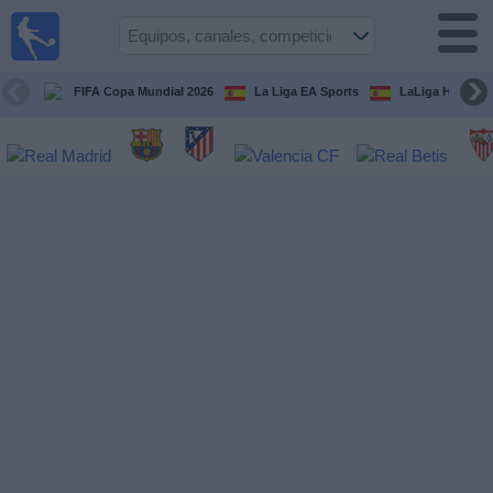
Fútbol
en la
TV
FIFA Copa Mundial 2026
La Liga EA Sports
LaLiga Hypermo
Guía de
Partidos
Televisados
Fútbol
hoy
Equipos
Competiciones
Canales
TV
Otros