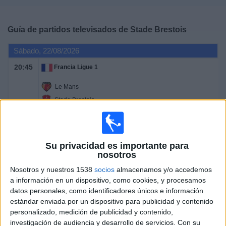
Deportes
Guía de partidos televisados de
Stade Brestois
Noticias
Sábado, 22/08/2026
Widget
20:45
Francia Ligue 1
Le Mans
Stade Brestois
DAZN (Ver en directo)
Sábado, 29/08/2026
Su privacidad es importante para
nosotros
20:45
Francia Ligue 1
Nosotros y nuestros 1538
socios
almacenamos y/o accedemos
Stade Brestois
a información en un dispositivo, como cookies, y procesamos
Toulouse
datos personales, como identificadores únicos e información
estándar enviada por un dispositivo para publicidad y contenido
DAZN (Ver en directo)
personalizado, medición de publicidad y contenido,
investigación de audiencia y desarrollo de servicios.
Con su