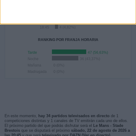
21:00
26 (31,33%)
15:00
22 (26,51%)
13:00
8 (9,64%)
17:00
5 (6,02%)
18:45
4 (4,82%)
RANKING POR FRANJA HORARIA
Tarde
47 (56,63%)
Noche
36 (43,37%)
Mañana
0 (0%)
Madrugada
0 (0%)
En este momento,
hay 34 partidos televisados en directo
de 1
competiciones distintas y 1 canales de TV emitirán cada uno de ellos.
El próximo partido del que podrás disfrutar será el
Le Mans - Stade
Brestois
que se disputará el próximo
sábado, 22 de agosto de 2026 a
las 20:45
y que será
televisado por DAZN (Ver en directo)
.