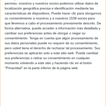
Sábado, 05/09/2026
permiso, nosotros y nuestros socios podemos utilizar datos de
localización geográfica precisa e identificación mediante las
20:45
Francia Ligue 1
características de dispositivos. Puede hacer clic para otorgarnos
su consentimiento a nosotros y a nuestros 1538 socios para
Le Havre AC
que llevemos a cabo el procesamiento previamente descrito. De
Stade Brestois
forma alternativa, puede acceder a información más detallada y
DAZN (Ver en directo)
cambiar sus preferencias antes de otorgar o negar su
consentimiento.
Tenga en cuenta que algún procesamiento de
sus datos personales puede no requerir de su consentimiento,
pero usted tiene el derecho de rechazar tal procesamiento. Sus
preferencias se aplicarán solo a este sitio web. Puede cambiar
sus preferencias o retirar su consentimiento en cualquier
momento volviendo a este sitio y haciendo clic en el botón
"Privacidad" en la parte inferior de la página web.