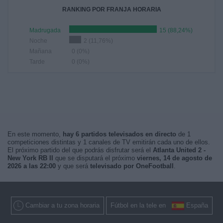
RANKING POR FRANJA HORARIA
Madrugada
15 (88,24%)
Noche
2 (11,76%)
Mañana
0 (0%)
Tarde
0 (0%)
En este momento,
hay 6 partidos televisados en directo
de 1
competiciones distintas y 1 canales de TV emitirán cada uno de ellos.
El próximo partido del que podrás disfrutar será el
Atlanta United 2 -
New York RB II
que se disputará el próximo
viernes, 14 de agosto de
2026 a las 22:00
y que será
televisado por OneFootball
.
Cambiar a tu zona horaria
Fútbol en la tele en
España