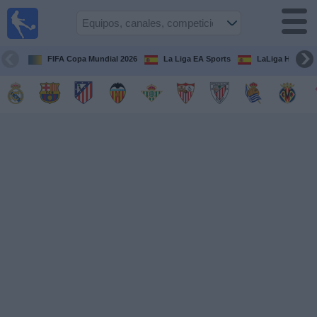
Fútbol
en la
TV
FIFA Copa Mundial 2026
La Liga EA Sports
LaLiga Hypermo
Guía de
Partidos
Televisados
Fútbol
hoy
Equipos
Competiciones
Canales
TV
Otros