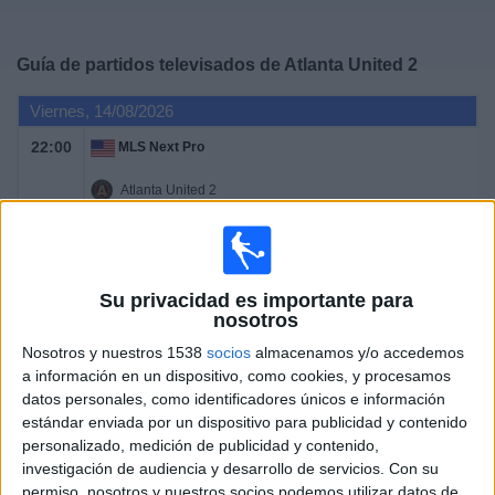
Deportes
Guía de partidos televisados de
Atlanta United 2
Noticias
Viernes, 14/08/2026
Widget
22:00
MLS Next Pro
Atlanta United 2
New York RB II
OneFootball
Su privacidad es importante para
Martes, 18/08/2026
nosotros
17:00
MLS Next Pro
Nosotros y nuestros 1538
socios
almacenamos y/o accedemos
a información en un dispositivo, como cookies, y procesamos
Atlanta United 2
datos personales, como identificadores únicos e información
Chicago Fire 2
estándar enviada por un dispositivo para publicidad y contenido
personalizado, medición de publicidad y contenido,
OneFootball
investigación de audiencia y desarrollo de servicios.
Con su
permiso, nosotros y nuestros socios podemos utilizar datos de