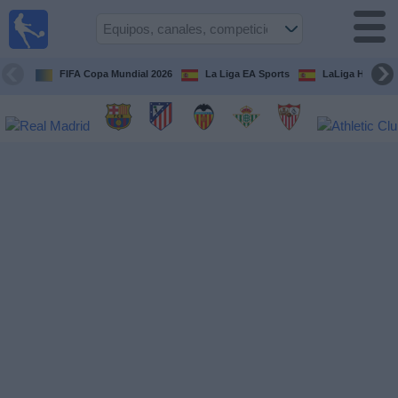
Fútbol
en la
TV
FIFA Copa Mundial 2026
La Liga EA Sports
LaLiga Hypermo
Guía de
Partidos
Televisados
Fútbol
hoy
Equipos
Competiciones
Canales
TV
Otros