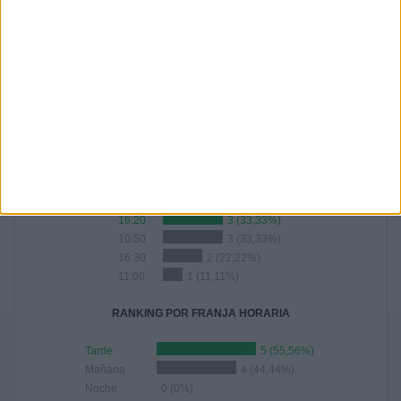
-
-
-
-
- %
- %
- %
- %
Nº DE PARTIDOS POR AÑO
2025
9
100%
RANKING POR HORAS
16:20
3 (33,33%)
10:50
3 (33,33%)
16:30
2 (22,22%)
11:00
1 (11,11%)
RANKING POR FRANJA HORARIA
Tarde
5 (55,56%)
Mañana
4 (44,44%)
Noche
0 (0%)