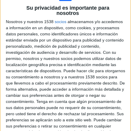
Su privacidad es importante para
Paraguay
nosotros
FIFA+
Nosotros y nuestros 1538
socios
almacenamos y/o accedemos
a información en un dispositivo, como cookies, y procesamos
Miércoles, 21/05/2025
datos personales, como identificadores únicos e información
16:30
FIFA Youth Series U16
estándar enviada por un dispositivo para publicidad y contenido
5º Puesto
personalizado, medición de publicidad y contenido,
investigación de audiencia y desarrollo de servicios.
Con su
Guatemala
permiso, nosotros y nuestros socios podemos utilizar datos de
Malasia
localización geográfica precisa e identificación mediante las
características de dispositivos. Puede hacer clic para otorgarnos
FIFA+
su consentimiento a nosotros y a nuestros 1538 socios para
que llevemos a cabo el procesamiento previamente descrito. De
Martes, 20/05/2025
forma alternativa, puede acceder a información más detallada y
cambiar sus preferencias antes de otorgar o negar su
10:50
FIFA Youth Series U16
consentimiento.
Tenga en cuenta que algún procesamiento de
sus datos personales puede no requerir de su consentimiento,
Túnez
pero usted tiene el derecho de rechazar tal procesamiento. Sus
Paraguay
preferencias se aplicarán solo a este sitio web. Puede cambiar
FIFA+
sus preferencias o retirar su consentimiento en cualquier