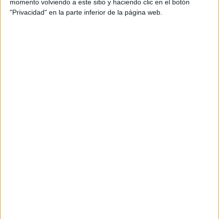
16:20
momento volviendo a este sitio y haciendo clic en el botón
FIFA Youth Series U16
"Privacidad" en la parte inferior de la página web.
Guatemala
Suiza
FIFA+