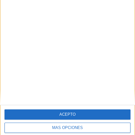
ÚLTIMO PARTIDO DE PAGO
-
- por
RANKING POR CANALES
FIFA+
9 (100%)
Ver ranking completo
MEDIA
DÍAS
TOTAL
1
441
1
CANALES POR
SIN PARTIDO
CANALES TV
PARTIDO
GRATUÍTO
0 Canales de pago
0%
ACEPTO
1 Canales en abierto
100%
MÁS OPCIONES
TOTAL
TOTAL