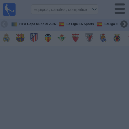
Fútbol
en la
TV
FIFA Copa Mundial 2026
La Liga EA Sports
LaLiga Hypermo
Guía de
Partidos
Televisados
Fútbol
hoy
Equipos
Competiciones
Canales
TV
Otros