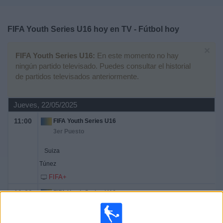
Deportes
FIFA Youth Series U16 hoy en TV - Fútbol hoy
Noticias
×
FIFA Youth Series U16:
En este momento no hay
Widget
ningún partido televisado. Puedes consultar el historial
de partidos televisados anteriormente.
Jueves, 22/05/2025
11:00
FIFA Youth Series U16
3er Puesto
Suiza
Túnez
FIFA+
16:30
FIFA Youth Series U16
Final
Nueva Zelanda