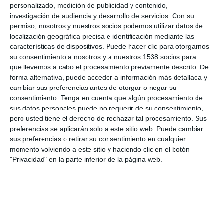
personalizado, medición de publicidad y contenido,
Deportes
investigación de audiencia y desarrollo de servicios.
Con su
permiso, nosotros y nuestros socios podemos utilizar datos de
Guía de partidos en directo en
TikTok laliga
Noticias
localización geográfica precisa e identificación mediante las
características de dispositivos. Puede hacer clic para otorgarnos
×
TikTok laliga:
En este momento no hay ningún partido
su consentimiento a nosotros y a nuestros 1538 socios para
Widget
televisado. Puedes consultar el historial de partidos
que llevemos a cabo el procesamiento previamente descrito. De
televisados anteriormente.
forma alternativa, puede acceder a información más detallada y
cambiar sus preferencias antes de otorgar o negar su
consentimiento.
Tenga en cuenta que algún procesamiento de
Lunes, 03/07/2023
sus datos personales puede no requerir de su consentimiento,
pero usted tiene el derecho de rechazar tal procesamiento. Sus
20:00
La Liga EA Sports
preferencias se aplicarán solo a este sitio web. Puede cambiar
sus preferencias o retirar su consentimiento en cualquier
momento volviendo a este sitio y haciendo clic en el botón
"Privacidad" en la parte inferior de la página web.
Gala de presentación
Temporada 2023-24
M+ LALIGA (M54 O110)
DAZN LaLiga (M55 O113)
DAZN (Ver en directo)
TikTok laliga
LaLiga TV YouTube