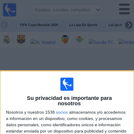
Fútbol
en la
TV
FIFA Copa Mundial 2026
La Liga EA Sports
LaLiga Hypermo
Guía de
Partidos
Televisados
Fútbol
hoy
Equipos
Competiciones
Su privacidad es importante para
nosotros
Canales
Nosotros y nuestros 1538
socios
almacenamos y/o accedemos
TV
a información en un dispositivo, como cookies, y procesamos
datos personales, como identificadores únicos e información
estándar enviada por un dispositivo para publicidad y contenido
Otros