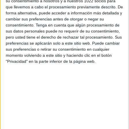
su consentimiento a nosotros y a nuestros 1022 socios para
DEPORTES TELEVISADOS
que llevemos a cabo el procesamiento previamente descrito. De
forma alternativa, puede acceder a información más detallada y
Ranking equipos por nº de partidos
cambiar sus preferencias antes de otorgar o negar su
consentimiento.
Tenga en cuenta que algún procesamiento de
Burgos CF
1 (33,33%)
sus datos personales puede no requerir de su consentimiento,
Cádiz CF
1 (33,33%)
pero usted tiene el derecho de rechazar tal procesamiento. Sus
Eibar
1 (33,33%)
preferencias se aplicarán solo a este sitio web. Puede cambiar
CD Tenerife
1 (33,33%)
sus preferencias o retirar su consentimiento en cualquier
Huesca
1 (33,33%)
momento volviendo a este sitio y haciendo clic en el botón
"Privacidad" en la parte inferior de la página web.
ÚLTIMO PARTIDO
Eibar - Córdoba
24/05/2026 LaLiga Hypermotion
Ranking equipos por nº de partidos Local
Burgos CF
1 (33,33%)
Cádiz CF
1 (33,33%)
Eibar
1 (33,33%)
Ranking equipos por nº de partidos Visitante