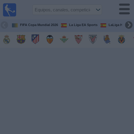
Fútbol
en la
TV
FIFA Copa Mundial 2026
La Liga EA Sports
LaLiga Hypermo
Guía de
Partidos
Televisados
Fútbol
hoy
Equipos
Competiciones
Canales
TV
Otros