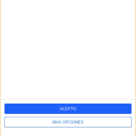
-
-
-
-
-
- %
- %
- %
- %
- %
SÁBADO
DOMINGO
-
3
- %
100%
Nº DE PARTIDOS POR MES
ENERO
FEBRERO
MARZO
ABRIL
MAYO
JUNIO
JULIO
AGOSTO
-
-
-
-
3
-
-
-
- %
- %
- %
- %
100%
- %
- %
- %
SEPTIEMBRE
OCTUBRE
NOVIEMBRE
DICIEMBRE
-
-
-
-
ACEPTO
- %
- %
- %
- %
MÁS OPCIONES
Nº DE PARTIDOS POR AÑO
2026
2025
2024