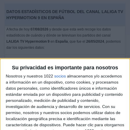
DATOS ESTADÍSTICOS DE FÚTBOL DEL CANAL LALIGA TV
HYPERMOTION 9 EN ESPAÑA
A fecha de hoy
07/08/2026
y desde que esta web recoge los datos
estadísticos de cuándo y dónde se televisan los partidos del canal
LALIGA TV Hypermotion 9
en
España
, que fue el
26/05/2024
, podemos
dar los siguientes datos:
3
Su privacidad es importante para nosotros
PARTIDOS TELEVISADOS
Nosotros y nuestros 1022
socios
almacenamos y/o accedemos
1
a información en un dispositivo, como cookies, y procesamos
datos personales, como identificadores únicos e información
estándar enviada por un dispositivo para publicidad y contenido
COMPETICIONES TELEVISADAS
6
personalizado, medición de publicidad y contenido,
investigación de audiencia y desarrollo de servicios.
Con su
permiso, nosotros y nuestros socios podemos utilizar datos de
EQUIPOS TELEVISADOS
localización geográfica precisa e identificación mediante las
1
características de dispositivos. Puede hacer clic para otorgarnos