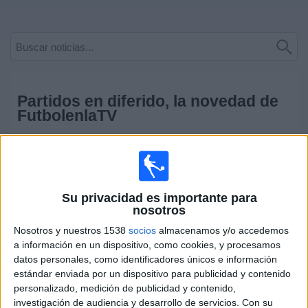
Deportes
Noticias
Widget
Partidos en diferido, la novedad de
FutbolenlaTV
por
Jaime Velasco
-
21/03/2020 19:04
El COVID-19 ha paralizado por completo la actividad
Su privacidad es importante para
futbolística a nivel mundial. Únicamente la Hyundai A-League
nosotros
de Australia se está desarrollando sin problemas. Una
situación que ha dejado a los aficionados solo de poder
Nosotros y nuestros 1538
socios
almacenamos y/o accedemos
disfrutar de los partidos en diferido. Y también a las
a información en un dispositivo, como cookies, y procesamos
televisiones especializadas en deporte sin gran parte de sus
datos personales, como identificadores únicos e información
contenidos en directo.
estándar enviada por un dispositivo para publicidad y contenido
personalizado, medición de publicidad y contenido,
investigación de audiencia y desarrollo de servicios.
Con su