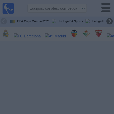
Fútbol
en la
TV
FIFA Copa Mundial 2026
La Liga EA Sports
LaLiga Hypermo
Guía de
Partidos
Televisados
Fútbol
hoy
Equipos
Competiciones
Canales
TV
Otros