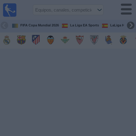
Fútbol
en la
TV
FIFA Copa Mundial 2026
La Liga EA Sports
LaLiga Hypermo
Guía de
Partidos
Televisados
Fútbol
hoy
Equipos
Competiciones
Canales
TV
Otros