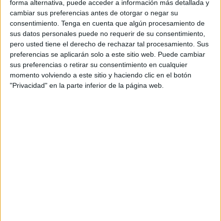
forma alternativa, puede acceder a información más detallada y
cambiar sus preferencias antes de otorgar o negar su
consentimiento.
Tenga en cuenta que algún procesamiento de
El conjunto blaugrana aspira a volver a recuperar su buen
sus datos personales puede no requerir de su consentimiento,
momento tras el mal final de la pasada campaña. Los culés
pero usted tiene el derecho de rechazar tal procesamiento. Sus
cayeron en las semifinales de la Champions ante el Liverpool
preferencias se aplicarán solo a este sitio web. Puede cambiar
y perdieron la final de la Copa del Rey ante el Valencia.
sus preferencias o retirar su consentimiento en cualquier
momento volviendo a este sitio y haciendo clic en el botón
Antoine Griezmann, Neto Murara y Frenkie de Jong son, por
"Privacidad" en la parte inferior de la página web.
el momento, las tres novedades de la plantilla. El francés
aterriza procedente de la capital con ganas de mostrar su
mejor versión, el brasileño para competir con ter Stegen, y el
holandés lo hace tras firmar una excelente temporada en el
Ajax.