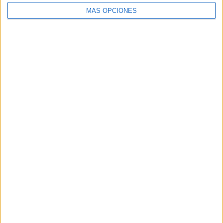
MÁS OPCIONES
Horarios
Martes 23 de julio