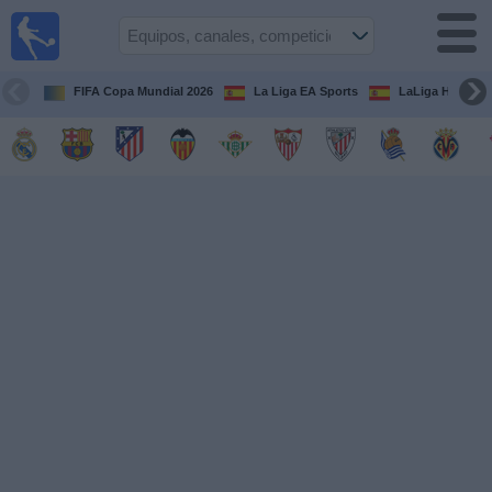
Fútbol
en la
TV
FIFA Copa Mundial 2026
La Liga EA Sports
LaLiga Hypermo
Guía de
Partidos
Televisados
Fútbol
hoy
Equipos
Competiciones
Canales
TV
Otros