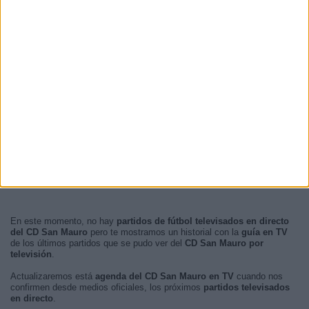
16:05
1 (8,33%)
12:00
1 (8,33%)
RANKING POR FRANJA HORARIA
Tarde
10 (83,33%)
Noche
2 (16,67%)
Mañana
0 (0%)
Madrugada
0 (0%)
En este momento, no hay
partidos de fútbol televisados en directo
del CD San ​​Mauro
pero te mostramos un historial con la
guía en TV
de los últimos partidos que se pudo ver del
CD San ​​Mauro por
televisión
.
Actualizaremos está
agenda del CD San ​​Mauro en TV
cuando nos
confirmen desde medios oficiales, los próximos
partidos televisados
en directo
.