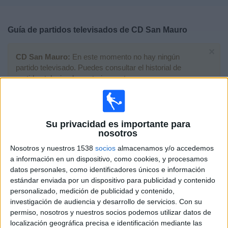
Deportes
Guía de partidos televisados de
CD San ​​Mauro
Noticias
×
CD San ​​Mauro:
En este momento no hay ningún
Widget
partido televisado. Puedes consultar el historial de
partidos televisados anteriormente.
Sábado, 13/06/2026
Su privacidad es importante para
19:00
Liga Élite Cataluña
nosotros
Playoffs de ascenso
Nosotros y nuestros 1538
socios
almacenamos y/o accedemos
Pobla de Mafumet
a información en un dispositivo, como cookies, y procesamos
CD San ​​Mauro
datos personales, como identificadores únicos e información
estándar enviada por un dispositivo para publicidad y contenido
La Xarxa+
personalizado, medición de publicidad y contenido,
investigación de audiencia y desarrollo de servicios.
Con su
Sábado, 06/06/2026
permiso, nosotros y nuestros socios podemos utilizar datos de
localización geográfica precisa e identificación mediante las
19:00
Liga Élite Cataluña