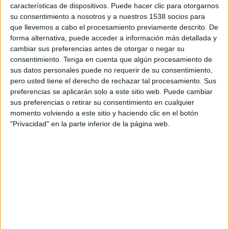
características de dispositivos. Puede hacer clic para otorgarnos
Playoffs de ascenso
su consentimiento a nosotros y a nuestros 1538 socios para
CD San ​​Mauro
que llevemos a cabo el procesamiento previamente descrito. De
forma alternativa, puede acceder a información más detallada y
Pobla de Mafumet
cambiar sus preferencias antes de otorgar o negar su
La Xarxa+
consentimiento.
Tenga en cuenta que algún procesamiento de
sus datos personales puede no requerir de su consentimiento,
Domingo, 31/05/2026
pero usted tiene el derecho de rechazar tal procesamiento. Sus
preferencias se aplicarán solo a este sitio web. Puede cambiar
16:00
Liga Élite Cataluña
sus preferencias o retirar su consentimiento en cualquier
Playoffs de ascenso
momento volviendo a este sitio y haciendo clic en el botón
"Privacidad" en la parte inferior de la página web.
AE Prat
CD San ​​Mauro
La Xarxa+
Más días
DATOS ESTADÍSTICOS DEL EQUIPO CD SAN ​​MAURO EN
TELEVISIÓN EN ESPAÑA