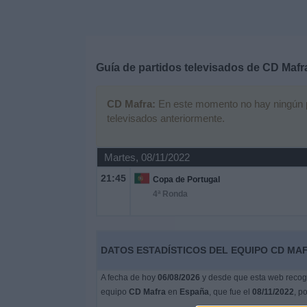
Deportes
Noticias
Guía de partidos televisados de
CD Mafr
Widget
CD Mafra:
En este momento no hay ningún par
televisados anteriormente.
Martes, 08/11/2022
21:45
Copa de Portugal
4ª Ronda
DATOS ESTADÍSTICOS DEL EQUIPO CD MAF
A fecha de hoy
06/08/2026
y desde que esta web recoge
equipo
CD Mafra
en
España
, que fue el
08/11/2022
, p