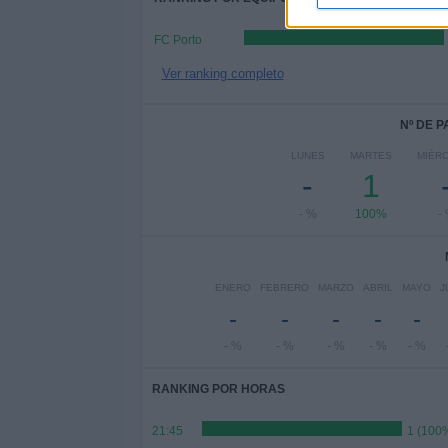
FC Porto
Ver ranking completo
Nº DE 
LUNES
MARTES
MIÉR
-
1
- %
100%
-
ENERO
FEBRERO
MARZO
ABRIL
MAYO
J
-
-
-
-
-
- %
- %
- %
- %
- %
RANKING POR HORAS
21:45
1 (100