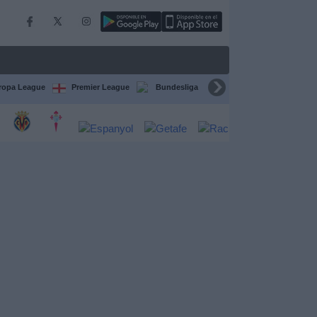
ropa League
Premier League
Bundesliga
Supercopa de España