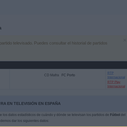
a
×
tido televisado. Puedes consultar el historial de partidos
RTP
CD Mafra
FC Porto
Internacional
RTP Play
Internacional
RA EN TELEVISIÓN EN ESPAÑA
 los datos estadísticos de cuándo y dónde se televisan los partidos de
Fútbol
del
odemos dar los siguientes datos: