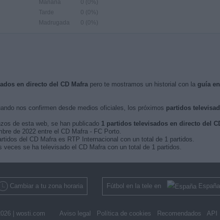
Mañana
0 (0%)
Tarde
0 (0%)
Madrugada
0 (0%)
sados en directo del CD Mafra
pero te mostramos un historial con la
guía e
ando nos confirmen desde medios oficiales, los próximos
partidos televisa
nzos de esta web, se han publicado
1 partidos televisados en directo del C
embre de 2022 entre el CD Mafra - FC Porto.
rtidos del CD Mafra es RTP Internacional con un total de 1 partidos.
 veces se ha televisado el CD Mafra con un total de 1 partidos.
Cambiar a tu zona horaria
Fútbol en la tele en
España
026 |
wosti.com
Aviso legal
Política de cookies
Recomendados
API