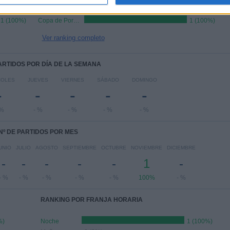
1 (100%)
Copa de Portugal
1 (100%)
Ver ranking completo
PARTIDOS POR DÍA DE LA SEMANA
COLES
JUEVES
VIERNES
SÁBADO
DOMINGO
-
-
-
-
-
 %
- %
- %
- %
- %
Nº DE PARTIDOS POR MES
UNIO
JULIO
AGOSTO
SEPTIEMBRE
OCTUBRE
NOVIEMBRE
DICIEMBRE
-
-
-
-
-
1
-
- %
- %
- %
- %
- %
100%
- %
RANKING POR FRANJA HORARIA
%)
Noche
1 (100%)