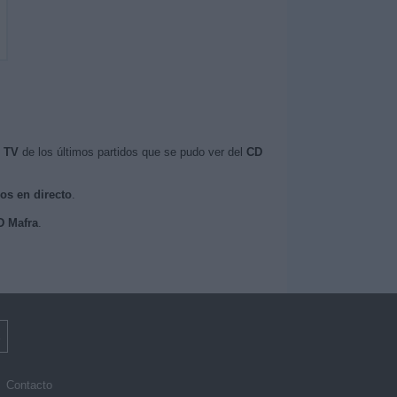
n TV
de los últimos partidos que se pudo ver del
CD
dos en directo
.
D Mafra
.
Contacto