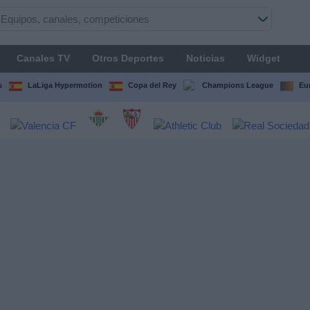
Canales TV
Otros Deportes
Noticias
Widget
s
LaLiga Hypermotion
Copa del Rey
Champions League
Eu