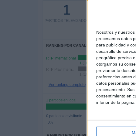
1
1 partidos en abierto
PARTIDOS TELEVISADOS
100%
0 partidos de pago
Nosotros y nuestro
0%
procesamos datos per
para publicidad y co
RANKING POR CANALES
desarrollo de servici
geográfica precisa e 
RTP Internacional
1 (100%)
otorgarnos su conse
RTP Play Internacional
previamente descrito
1 (100%)
preferencias antes d
datos personales pue
Ver ranking completo
procesamiento. Sus p
consentimiento en cu
1 partidos en local
inferior de la página
0 partidos de visitante
0%
M
RANKING POR EQUIPOS