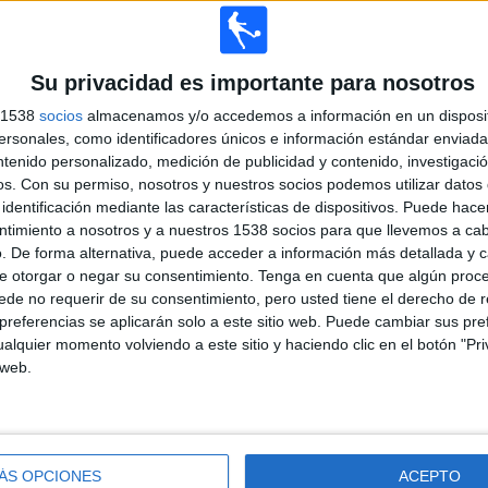
ÚLTIMO PARTIDO EN ABIERTO
Su privacidad es importante para nosotros
CD Mafra - FC Porto
08/11/2022 Copa de Portugal por RTP
s 1538
socios
almacenamos y/o accedemos a información en un disposit
Internacional, RTP Play Internacional
sonales, como identificadores únicos e información estándar enviada 
ntenido personalizado, medición de publicidad y contenido, investigaci
os.
Con su permiso, nosotros y nuestros socios podemos utilizar datos 
PARTIDOS
DÍAS
TOTAL
identificación mediante las características de dispositivos. Puede hacer
0
1366
2
ntimiento a nosotros y a nuestros 1538 socios para que llevemos a ca
. De forma alternativa, puede acceder a información más detallada y 
CONSECUTIVOS
SIN PARTIDO
CANALES TV
e otorgar o negar su consentimiento.
DE PAGO
Tenga en cuenta que algún proc
GRATUÍTO
de no requerir de su consentimiento, pero usted tiene el derecho de r
referencias se aplicarán solo a este sitio web. Puede cambiar sus pref
alquier momento volviendo a este sitio y haciendo clic en el botón "Pri
 web.
TOTAL
MÁXIMO
TOTAL
100%
1
1
1
COMPETICIONES
VS FC Porto
RIVALES
ÁS OPCIONES
ACEPTO
RANKING POR COMPETICIONES