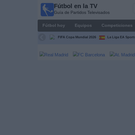
Fútbol en la TV
Fútbol
Guía de Partidos Televisados
en la
TV
Fútbol hoy
Equipos
Competiciones
Guía de
Partidos
FIFA Copa Mundial 2026
La Liga EA Sport
Televisados
Fútbol
hoy
Equipos
Competiciones
Canales
TV
Otros