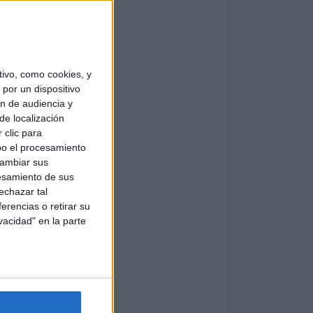
ivo, como cookies, y
por un dispositivo
ón de audiencia y
de localización
 clic para
bo el procesamiento
cambiar sus
esamiento de sus
echazar tal
erencias o retirar su
vacidad" en la parte