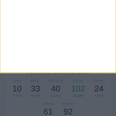
Ver ranking completo
Ranking equipos por nº de partidos Visitante
España
30 (8,29%)
Francia
15 (4,14%)
Serbia
14 (3,87%)
Gran Bretaña
14 (3,87%)
Eslovaquia
13 (3,59%)
Ver ranking completo
Nº DE PARTIDOS POR DÍA DE LA SEMANA
LUNES
MARTES
MIÉRCOLES
JUEVES
VIERNES
10
33
40
102
24
2,76%
9,12%
11,05%
28,18%
6,63%
SÁBADO
DOMINGO
61
92