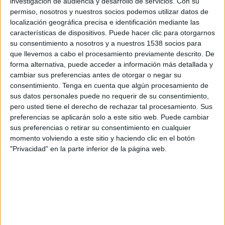
investigación de audiencia y desarrollo de servicios.
Con su
Polonia
permiso, nosotros y nuestros socios podemos utilizar datos de
FIBA YouTube
localización geográfica precisa e identificación mediante las
características de dispositivos. Puede hacer clic para otorgarnos
18:00
Eurobasket Femenino
su consentimiento a nosotros y a nuestros 1538 socios para
Fase de Clasificación
que llevemos a cabo el procesamiento previamente descrito. De
forma alternativa, puede acceder a información más detallada y
Estonia
cambiar sus preferencias antes de otorgar o negar su
Letonia
consentimiento.
Tenga en cuenta que algún procesamiento de
sus datos personales puede no requerir de su consentimiento,
FIBA YouTube
pero usted tiene el derecho de rechazar tal procesamiento. Sus
19:15
Eurobasket Femenino
preferencias se aplicarán solo a este sitio web. Puede cambiar
Fase de Clasificación
sus preferencias o retirar su consentimiento en cualquier
momento volviendo a este sitio y haciendo clic en el botón
Austria
"Privacidad" en la parte inferior de la página web.
Suiza
FIBA YouTube
20:00
Eurobasket Femenino
Fase de Clasificación
Bosnia