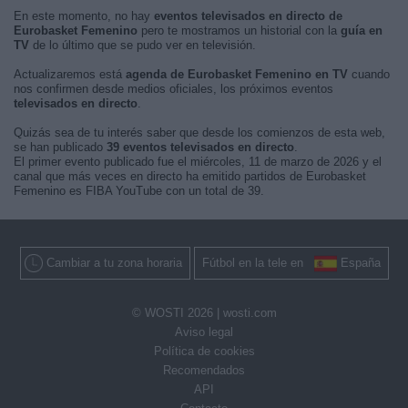
En este momento, no hay
eventos televisados en directo de
Eurobasket Femenino
pero te mostramos un historial con la
guía en
TV
de lo último que se pudo ver en televisión.
Actualizaremos está
agenda de Eurobasket Femenino en TV
cuando
nos confirmen desde medios oficiales, los próximos eventos
televisados en directo
.
Quizás sea de tu interés saber que desde los comienzos de esta web,
se han publicado
39 eventos televisados en directo
.
El primer evento publicado fue el miércoles, 11 de marzo de 2026 y el
canal que más veces en directo ha emitido partidos de Eurobasket
Femenino es FIBA YouTube con un total de 39.
Cambiar a tu zona horaria
Fútbol en la tele en
España
© WOSTI 2026 |
wosti.com
Aviso legal
Política de cookies
Recomendados
API