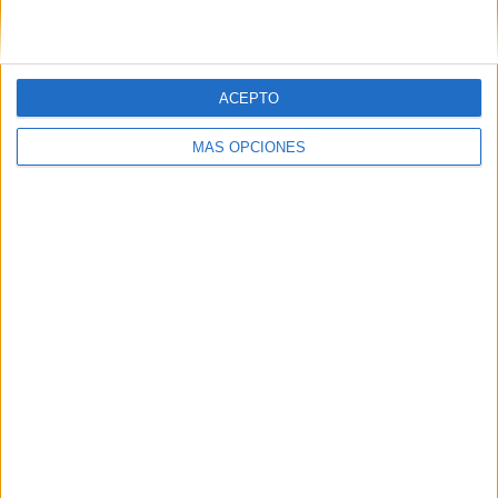
Serbia
Islandia
FIBA YouTube
ACEPTO
18:00
Eurobasket Femenino
Fase de Clasificación
MÁS OPCIONES
Letonia
Eslovenia
FIBA YouTube
18:00
Eurobasket Femenino
Fase de Clasificación
Bulgaria
Azerbaiyán
FIBA YouTube
18:30
Eurobasket Femenino
Fase de Clasificación