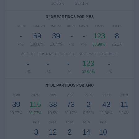
16,85%
25,41%
Nº DE PARTIDOS POR MES
ENERO
FEBRERO
MARZO
ABRIL
MAYO
JUNIO
JULIO
-
69
39
-
-
123
8
- %
19,06%
10,77%
- %
- %
33,98%
2,21%
AGOSTO
SEPTIEMBRE
OCTUBRE
NOVIEMBRE
DICIEMBRE
-
-
-
123
-
- %
- %
- %
33,98%
- %
Nº DE PARTIDOS POR AÑO
2026
2025
2024
2023
2022
2021
2019
39
115
38
73
2
43
11
10,77%
31,77%
10,5%
20,17%
0,55%
11,88%
3,04%
2018
2017
2016
2015
2013
3
12
2
14
10