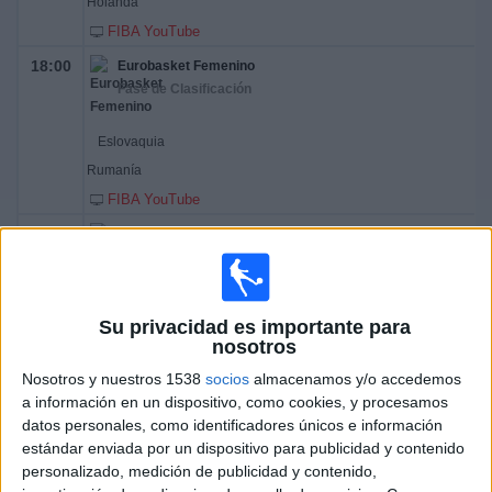
Holanda
FIBA YouTube
18:00
Eurobasket Femenino
Fase de Clasificación
Eslovaquia
Rumanía
FIBA YouTube
18:00
Eurobasket Femenino
Fase de Clasificación
Macedonia Norte
Su privacidad es importante para
Croacia
nosotros
FIBA YouTube
Nosotros y nuestros 1538
socios
almacenamos y/o accedemos
18:00
a información en un dispositivo, como cookies, y procesamos
Eurobasket Femenino
datos personales, como identificadores únicos e información
Fase de Clasificación
estándar enviada por un dispositivo para publicidad y contenido
personalizado, medición de publicidad y contenido,
Chipre