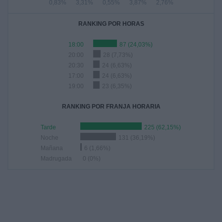
0,83%
3,31%
0,55%
3,87%
2,76%
RANKING POR HORAS
18:00
87 (24,03%)
20:00
28 (7,73%)
20:30
24 (6,63%)
17:00
24 (6,63%)
19:00
23 (6,35%)
RANKING POR FRANJA HORARIA
Tarde
225 (62,15%)
Noche
131 (36,19%)
Mañana
6 (1,66%)
Madrugada
0 (0%)