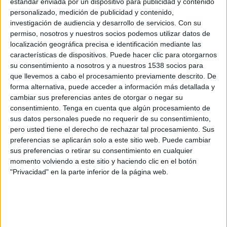
estándar enviada por un dispositivo para publicidad y contenido
Deportes
personalizado, medición de publicidad y contenido,
investigación de audiencia y desarrollo de servicios.
Con su
Europeo Femenino Sub-16 (24)
permiso, nosotros y nuestros socios podemos utilizar datos de
Noticias
localización geográfica precisa e identificación mediante las
Europeo Sub-16 (24)
características de dispositivos. Puede hacer clic para otorgarnos
Widget
su consentimiento a nosotros y a nuestros 1538 socios para
que llevemos a cabo el procesamiento previamente descrito. De
FIBA Copa Mundial (2)
forma alternativa, puede acceder a información más detallada y
cambiar sus preferencias antes de otorgar o negar su
FIBA Copa Mundial Femenina (24)
consentimiento.
Tenga en cuenta que algún procesamiento de
sus datos personales puede no requerir de su consentimiento,
pero usted tiene el derecho de rechazar tal procesamiento. Sus
JJOO Femeninos (12)
preferencias se aplicarán solo a este sitio web. Puede cambiar
sus preferencias o retirar su consentimiento en cualquier
momento volviendo a este sitio y haciendo clic en el botón
Liga Femenina Endesa (240)
"Privacidad" en la parte inferior de la página web.
Supercopa Endesa (3)
Supercopa LF Femenina (3)