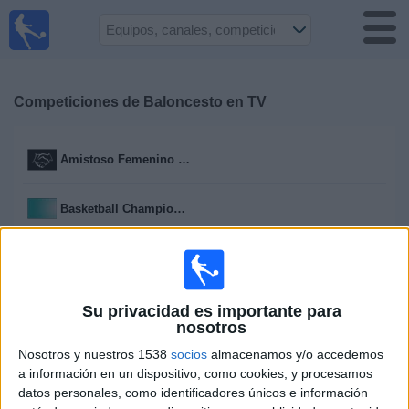
Fútbol
en la
TV
Guía de
Partidos
Competiciones de
Baloncesto
en TV
Televisados
Amistoso Femenino (6)
Fútbol
hoy
Basketball Champions League (19)
Equipos
Campeonato Sudamericano Femenino (1)
Competiciones
Copa del Rey (4)
Su privacidad es importante para
nosotros
Canales
TV
Nosotros y nuestros 1538
socios
almacenamos y/o accedemos
Eurocup (42)
a información en un dispositivo, como cookies, y procesamos
datos personales, como identificadores únicos e información
Otros
Euroliga (380)