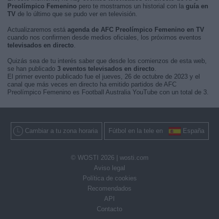
Preolímpico Femenino
pero te mostramos un historial con la
guía en
TV
de lo último que se pudo ver en televisión.
Actualizaremos está
agenda de AFC Preolímpico Femenino en TV
cuando nos confirmen desde medios oficiales, los próximos eventos
televisados en directo
.
Quizás sea de tu interés saber que desde los comienzos de esta web,
se han publicado
3 eventos televisados en directo
.
El primer evento publicado fue el jueves, 26 de octubre de 2023 y el
canal que más veces en directo ha emitido partidos de AFC
Preolímpico Femenino es Football Australia YouTube con un total de 3.
Cambiar a tu zona horaria
Fútbol en la tele en
España
© WOSTI 2026 |
wosti.com
Aviso legal
Política de cookies
Recomendados
API
Contacto