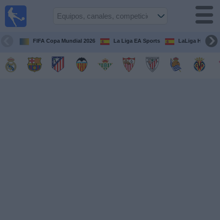
Fútbol
en la
TV
FIFA Copa Mundial 2026
La Liga EA Sports
LaLiga Hypermo
Guía de
Partidos
Televisados
Fútbol
hoy
Equipos
Competiciones
Canales
TV
Otros