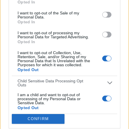
Opted In
TOTAL
TOTAL
4
1
I want to opt-out of the Sale of my
Personal Data.
Total equipos
CANALES
Opted In
Ranking equipos por nº de partidos
I want to opt-out of processing my
Personal Data for Targeted Advertising.
Opted In
Australia
3 (100%)
Filipinas
1 (33,33%)
I want to opt-out of Collection, Use,
Irán
1 (33,33%)
Retention, Sale, and/or Sharing of my
Personal Data that Is Unrelated with the
China Taipéi
1 (33,33%)
Purposes for which it was collected.
Opted Out
Ver ranking completo
Child Sensitive Data Processing Opt
Outs
Ranking equipos por nº de partidos en abierto
I am a child and want to opt-out of
Australia
3 (100%)
processing of my Personal Data or
Sensitive Data.
Filipinas
1 (33,33%)
Opted Out
Irán
1 (33,33%)
China Taipéi
1 (33,33%)
CONFIRM
Ver ranking completo