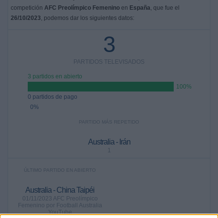
competición
AFC Preolímpico Femenino
en
España
, que fue el
26/10/2023
, podemos dar los siguientes datos:
3
PARTIDOS TELEVISADOS
3 partidos en abierto
100%
0 partidos de pago
0%
PARTIDO MÁS REPETIDO
Australia - Irán
1
ÚLTIMO PARTIDO EN ABIERTO
Australia - China Taipéi
01/11/2023 AFC Preolímpico
Femenino por Football Australia
YouTube