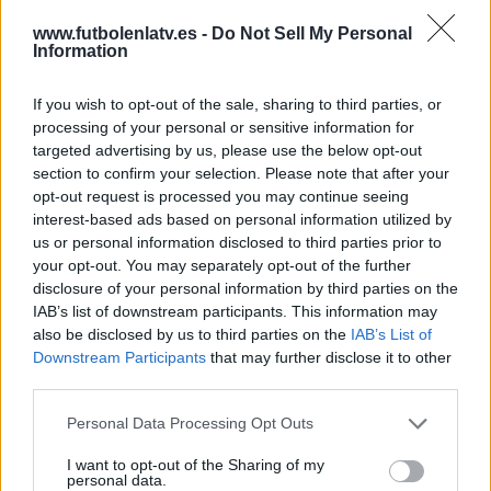
ÚLTIMO PARTIDO DE PAGO
www.futbolenlatv.es -
Do Not Sell My Personal
Information
-
- por
If you wish to opt-out of the sale, sharing to third parties, or
RANKING POR CANALES
processing of your personal or sensitive information for
targeted advertising by us, please use the below opt-out
Football Australia YouTube
3 (100%)
section to confirm your selection. Please note that after your
opt-out request is processed you may continue seeing
Ver ranking completo
interest-based ads based on personal information utilized by
us or personal information disclosed to third parties prior to
your opt-out. You may separately opt-out of the further
MEDIA
DÍAS
TOTAL
1
1010
1
disclosure of your personal information by third parties on the
IAB’s list of downstream participants. This information may
CANALES POR
SIN PARTIDO
CANALES TV
also be disclosed by us to third parties on the
IAB’s List of
PARTIDO
GRATUÍTO
Downstream Participants
that may further disclose it to other
third parties.
0 Canales de pago
0%
Personal Data Processing Opt Outs
1 Canales en abierto
I want to opt-out of the Sharing of my
100%
personal data.