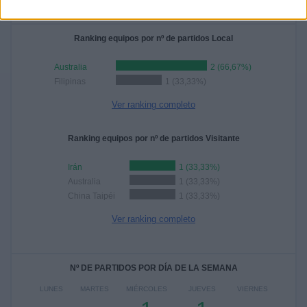
Ranking equipos por nº de partidos Local
Australia
2 (66,67%)
Filipinas
1 (33,33%)
Ver ranking completo
Ranking equipos por nº de partidos Visitante
Irán
1 (33,33%)
Australia
1 (33,33%)
China Taipéi
1 (33,33%)
Ver ranking completo
Nº DE PARTIDOS POR DÍA DE LA SEMANA
LUNES
MARTES
MIÉRCOLES
JUEVES
VIERNES