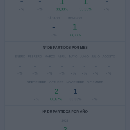
-
-
1
1
-
- %
- %
33,33%
33,33%
- %
SÁBADO
DOMINGO
-
1
- %
33,33%
Nº DE PARTIDOS POR MES
ENERO
FEBRERO
MARZO
ABRIL
MAYO
JUNIO
JULIO
AGOSTO
-
-
-
-
-
-
-
-
- %
- %
- %
- %
- %
- %
- %
- %
SEPTIEMBRE
OCTUBRE
NOVIEMBRE
DICIEMBRE
-
2
1
-
- %
66,67%
33,33%
- %
Nº DE PARTIDOS POR AÑO
2023
3