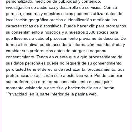
personalizado, medición de publicidad y contenido,
FIA Fórmula E hoy en TV - Automovilismo hoy
Deportes
investigación de audiencia y desarrollo de servicios.
Con su
permiso, nosotros y nuestros socios podemos utilizar datos de
Sábado, 15/08/2026
localización geográfica precisa e identificación mediante las
Noticias
11:40
FIA Fórmula E
características de dispositivos. Puede hacer clic para otorgarnos
su consentimiento a nosotros y a nuestros 1538 socios para
Londres (Gran Bretaña)
Widget
que llevemos a cabo el procesamiento previamente descrito. De
Clasificación
forma alternativa, puede acceder a información más detallada y
HBO MAX
Twitch SoyMotor
RTVE Play
cambiar sus preferencias antes de otorgar o negar su
Marca YouTube
consentimiento.
Tenga en cuenta que algún procesamiento de
sus datos personales puede no requerir de su consentimiento,
16:05
FIA Fórmula E
pero usted tiene el derecho de rechazar tal procesamiento. Sus
Londres (Gran Bretaña)
preferencias se aplicarán solo a este sitio web. Puede cambiar
Carrera 1
sus preferencias o retirar su consentimiento en cualquier
HBO MAX
RTVE Play
momento volviendo a este sitio y haciendo clic en el botón
"Privacidad" en la parte inferior de la página web.
Domingo, 16/08/2026
11:40
FIA Fórmula E
Londres (Gran Bretaña)
Carrera 2