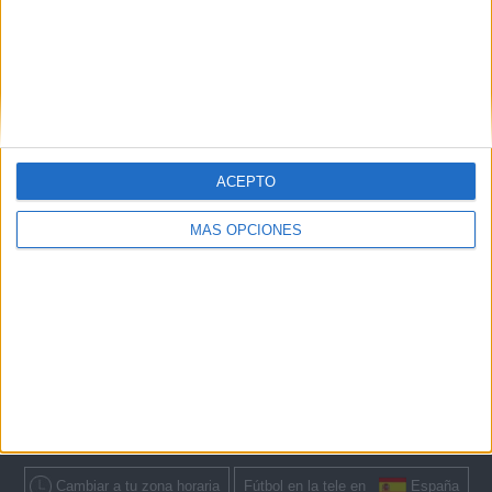
HBO MAX
RTVE Play
16:05
FIA Fórmula E
Londres (Gran Bretaña)
Clasificación
HBO MAX
Twitch SoyMotor
RTVE Play
Marca YouTube
ACEPTO
MÁS OPCIONES
En este momento,
hay 4 partidos televisados en directo y 4 canales
de TV emitirán cada uno de ellos.
El próximo partido del que podrás
disfrutar será el
Londres (Gran Bretaña) (Clasificación)
que se
disputará el próximo
sábado, 15 de agosto de 2026 a las 11:40
y que
será
televisado por HBO MAX, Twitch SoyMotor, RTVE Play, Marca
YouTube
.
Cambiar a tu zona horaria
Fútbol en la tele en
España