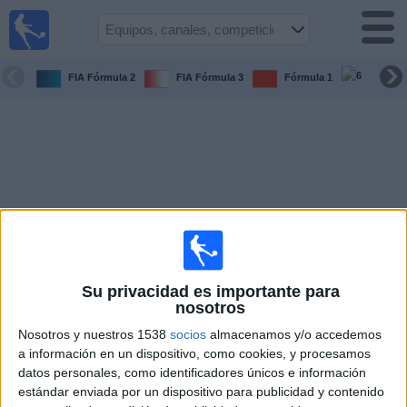
Fútbol
en la
TV
FIA Fórmula 2
FIA Fórmula 3
Fórmula 1
6 Hora
Guía de
Partidos
Televisados
Fútbol
hoy
Equipos
Competiciones
Su privacidad es importante para
nosotros
Canales
Nosotros y nuestros 1538
socios
almacenamos y/o accedemos
TV
a información en un dispositivo, como cookies, y procesamos
datos personales, como identificadores únicos e información
estándar enviada por un dispositivo para publicidad y contenido
Otros