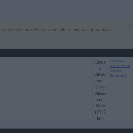
×
ido televisado. Puedes consultar el historial de partidos
HBO MAX
Etapa
DAZN (Ver en
5
directo)
Villars-
Eurosport 1
sur-
Ollon ›
Villars-
sur-
Ollon
(150,7
km)