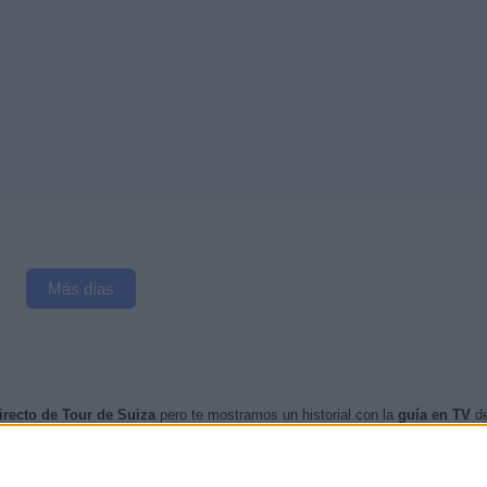
Más días
irecto de Tour de Suiza
pero te mostramos un historial con la
guía en TV
de
TV
cuando nos confirmen desde medios oficiales, los próximos eventos
telev
nzos de esta web, se han publicado
5 eventos televisados en directo
.