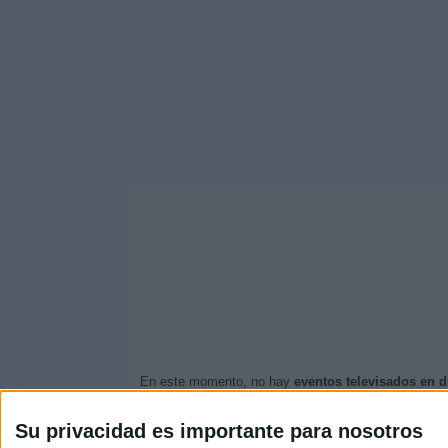
En este momento, no hay
eventos televisados en d
Actualizaremos está
agenda de Tour de Suiza en 
Su privacidad es importante para nosotros
Quizás sea de tu interés saber que desde los comie