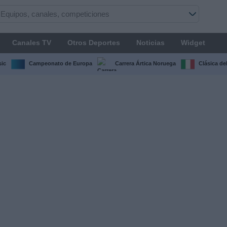
Canales TV
Otros Deportes
Noticias
Widget
sic
Campeonato de Europa
Carrera Ártica Noruega
Clásica de