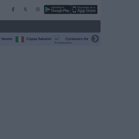
l Veneto
Coppa Sabatini
Cyclassics Hamburgo
Giro d'Abruzz