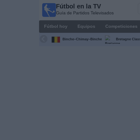
Fútbol en la TV
Fútbol
Guía de Partidos Televisados
en la
TV
Fútbol hoy
Equipos
Competiciones
Guía de
Partidos
Binche–Chimay–Binche
Bretagne Clas
Televisados
Fútbol
hoy
Equipos
Competiciones
Canales
TV
Otros