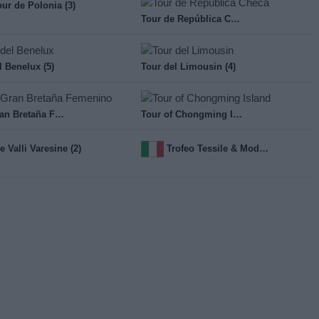
our de Polonia (3)
Tour de República Checa (4)
l Benelux (5)
Tour del Limousin (4)
Tour Gran Bretaña Femenino (5)
Tour of Chongming Island (3)
e Valli Varesine (2)
Trofeo Tessile & Moda - Valdengo Oropa (2)