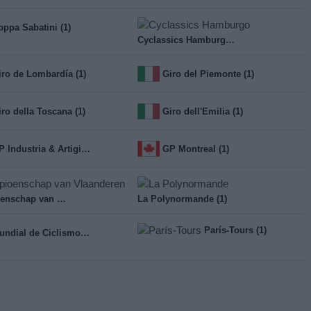
oppa Sabatini (1)
Cyclassics Hamburgo (1)
iro de Lombardía (1)
Giro del Piemonte (1)
iro della Toscana (1)
Giro dell'Emilia (1)
GP Industria & Artigianato (1)
GP Montreal (1)
Kampioenschap van Vlaanderen (1)
La Polynormande (1)
París-Tours (1)
Mundial de Ciclismo en Ruta (3)