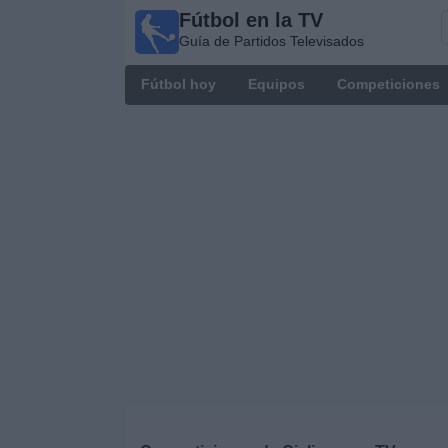
Fútbol en la TV
Fútbol
Guía de Partidos Televisados
en la
TV
Fútbol hoy
Equipos
Competiciones
Guía de
Partidos
Televisados
Fútbol
hoy
Equipos
Competiciones
Canales
TV
Otros