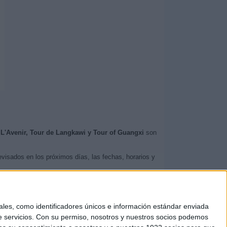
e L'Avenir, Tour de Langkawi y Tour of Guangxi
son
evisados en los próximos días, las fechas, horarios y
TV.
 asignado, pudiendo acceder directamente a la
a agenda completa para hoy y los próximos días,
es, como identificadores únicos e información estándar enviada
 servicios.
Con su permiso, nosotros y nuestros socios podemos