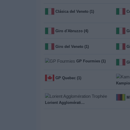
Clásica del Veneto (1)
C
Giro d'Abruzzo (4)
G
Giro del Veneto (1)
G
GP Fourmies (1)
GP Quebec (1)
Lorient Agglomération Trophée (1)