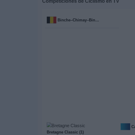
Competiciones de
Ciclismo
en TV
Deportes
Binche–Chimay–Binche (2)
Noticias
Widget
Bretagne Classic (1)