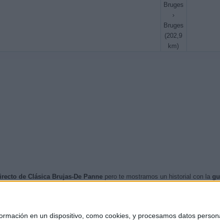
Bruges
›
Bruges
(202,9
km)
irecto de Clásica Brujas-De Panne
pero te mostramos un historial con la
gu
 Panne en TV
cuando nos confirmen desde medios oficiales, los próximos e
nzos de esta web, se han publicado
2 eventos televisados en directo
.
mación en un dispositivo, como cookies, y procesamos datos personal
marzo de 2026 y el canal que más veces en directo ha emitido partidos de C