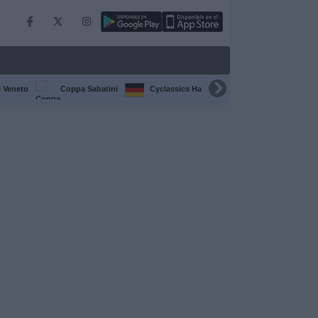
l Veneto
Coppa Sabatini
Cyclassics Hamburgo
Giro d'Abruzz