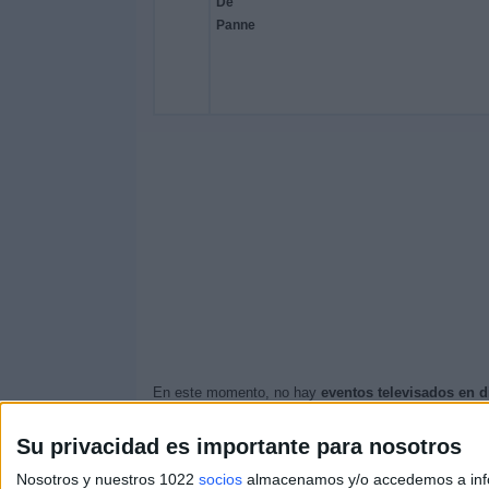
En este momento, no hay
eventos televisados en d
Actualizaremos está
agenda de Clásica Brujas-De
Su privacidad es importante para nosotros
Quizás sea de tu interés saber que desde los comie
Nosotros y nuestros 1022
socios
almacenamos y/o accedemos a infor
El primer evento publicado fue el miércoles, 25 de 