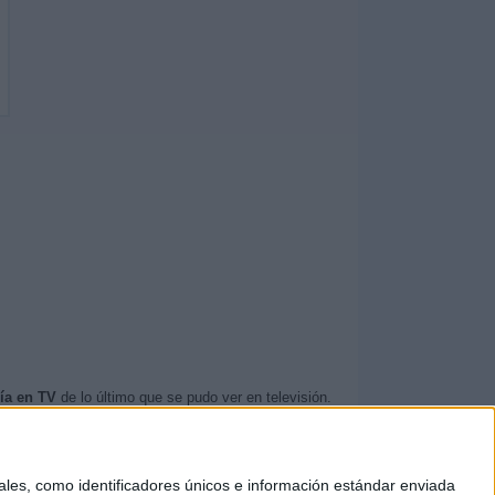
ía en TV
de lo último que se pudo ver en televisión.
ventos
televisados en directo
.
es, como identificadores únicos e información estándar enviada
lásica Brujas-De Panne es HBO MAX con un total de 2.