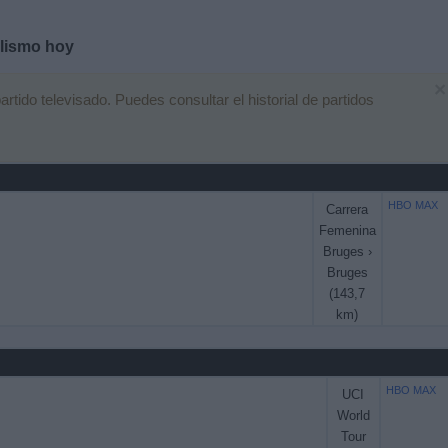
clismo hoy
×
ido televisado. Puedes consultar el historial de partidos
HBO MAX
Carrera
Femenina
Bruges ›
Bruges
(143,7
km)
HBO MAX
UCI
World
Tour