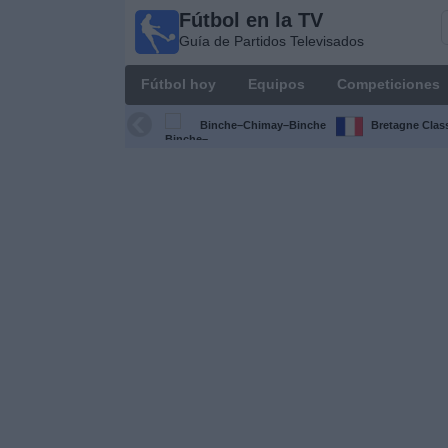
Fútbol en la TV
Fútbol
Guía de Partidos Televisados
en la
TV
Fútbol hoy
Equipos
Competiciones
Guía de
Partidos
Binche–Chimay–Binche
Bretagne Clas
Televisados
Fútbol
hoy
Equipos
Competiciones
Canales
TV
Otros