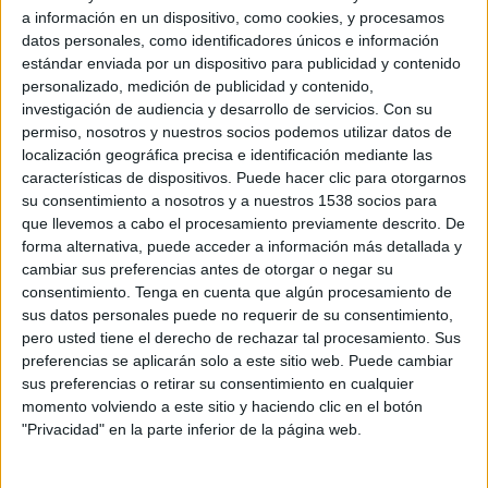
Tour of Guangxi hoy en TV - Ciclismo hoy
Deportes
a información en un dispositivo, como cookies, y procesamos
datos personales, como identificadores únicos e información
Martes, 13/10/2026
estándar enviada por un dispositivo para publicidad y contenido
Noticias
personalizado, medición de publicidad y contenido,
07:05
Tour of Guangxi
investigación de audiencia y desarrollo de servicios.
Con su
Etapa 1
permiso, nosotros y nuestros socios podemos utilizar datos de
Widget
HBO MAX
localización geográfica precisa e identificación mediante las
características de dispositivos. Puede hacer clic para otorgarnos
su consentimiento a nosotros y a nuestros 1538 socios para
Miércoles, 14/10/2026
que llevemos a cabo el procesamiento previamente descrito. De
07:05
Tour of Guangxi
forma alternativa, puede acceder a información más detallada y
cambiar sus preferencias antes de otorgar o negar su
Etapa 2
consentimiento.
Tenga en cuenta que algún procesamiento de
HBO MAX
sus datos personales puede no requerir de su consentimiento,
pero usted tiene el derecho de rechazar tal procesamiento. Sus
preferencias se aplicarán solo a este sitio web. Puede cambiar
Jueves, 15/10/2026
sus preferencias o retirar su consentimiento en cualquier
07:05
Tour of Guangxi
momento volviendo a este sitio y haciendo clic en el botón
"Privacidad" en la parte inferior de la página web.
Etapa 3
HBO MAX