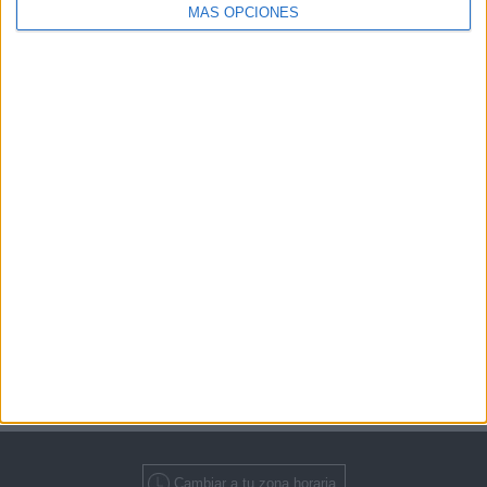
MÁS OPCIONES
Más días
En este momento,
hay 7 partidos televisados en directo y 1 canales
de TV emitirán cada uno de ellos.
El próximo partido del que podrás
disfrutar será el
Etapa 1 ()
que se disputará el próximo
martes, 13 de
octubre de 2026 a las 7:05
y que será
televisado por HBO MAX
.
Cambiar a tu zona horaria