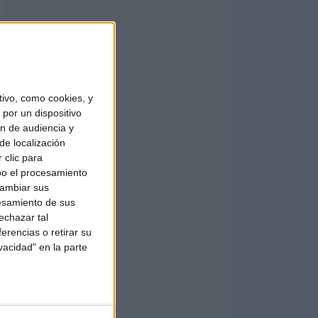
ivo, como cookies, y
por un dispositivo
ón de audiencia y
de localización
 clic para
bo el procesamiento
cambiar sus
esamiento de sus
echazar tal
erencias o retirar su
vacidad" en la parte