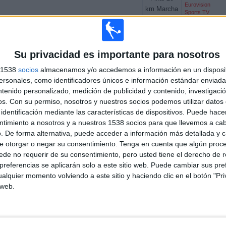
Eurovision
km Marcha
Sports TV
Femeninos
DAZN (Ver en
directo)
Tokio 2025
Teledeporte
RTVE Play
Su privacidad es importante para nosotros
Eurosport 1
HBO MAX
Sesión
s 1538
socios
almacenamos y/o accedemos a información en un disposit
Eurovision
Matinal
sonales, como identificadores únicos e información estándar enviada 
Sports TV
Tokio 2025
ntenido personalizado, medición de publicidad y contenido, investigaci
DAZN (Ver en
directo)
os.
Con su permiso, nosotros y nuestros socios podemos utilizar datos 
Teledeporte
identificación mediante las características de dispositivos. Puede hacer
RTVE Play
ntimiento a nosotros y a nuestros 1538 socios para que llevemos a ca
Eurosport 1
. De forma alternativa, puede acceder a información más detallada y 
HBO MAX
Final 20
e otorgar o negar su consentimiento.
Tenga en cuenta que algún proc
Eurovision
km Marcha
Sports TV
de no requerir de su consentimiento, pero usted tiene el derecho de r
Masculinos
DAZN (Ver en
referencias se aplicarán solo a este sitio web. Puede cambiar sus pref
directo)
Tokio 2025
alquier momento volviendo a este sitio y haciendo clic en el botón "Pri
Teledeporte
 web.
RTVE Play
Eurosport 1
HBO MAX
Sesión
Eurovision
Vespertina
Sports TV