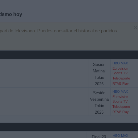
tismo hoy
×
tido televisado. Puedes consultar el historial de partidos
HBO MAX
Sesión
Eurovision
Matinal
Sports TV
Tokio
Teledeporte
2025
RTVE Play
HBO MAX
Sesión
Eurovision
Vespertina
Sports TV
Tokio
Teledeporte
2025
RTVE Play
HBO MAX
Final 20