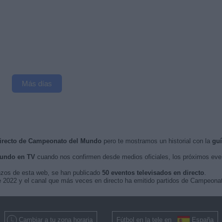
Más días
directo de Campeonato del Mundo
pero te mostramos un historial con la
guí
undo en TV
cuando nos confirmen desde medios oficiales, los próximos ev
nzos de esta web, se han publicado
50 eventos televisados en directo
.
o de 2022 y el canal que más veces en directo ha emitido partidos de Campeon
Cambiar a tu zona horaria
Fútbol en la tele en
España