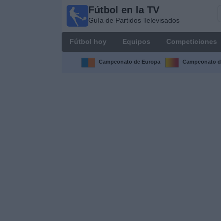
Fútbol en la TV
Fútbol
Guía de Partidos Televisados
en la
TV
Fútbol hoy
Equipos
Competiciones
Guía de
Partidos
Campeonato de Europa
Campeonato d
Televisados
Fútbol
hoy
Equipos
Competiciones
Canales
TV
Otros