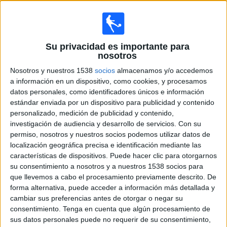
WTA 250
T. Valentova
D. Snigur
Su privacidad es importante para
WTA TV
nosotros
15:50
WTA Torneo de Praga
Nosotros y nuestros 1538
socios
almacenamos y/o accedemos
Semifinal 2
a información en un dispositivo, como cookies, y procesamos
WTA 250
datos personales, como identificadores únicos e información
estándar enviada por un dispositivo para publicidad y contenido
L. Tagger
personalizado, medición de publicidad y contenido,
B. Krejcikova
investigación de audiencia y desarrollo de servicios.
Con su
WTA TV
permiso, nosotros y nuestros socios podemos utilizar datos de
localización geográfica precisa e identificación mediante las
características de dispositivos. Puede hacer clic para otorgarnos
Viernes, 24/07/2026
su consentimiento a nosotros y a nuestros 1538 socios para
11:05
WTA Torneo de Praga
que llevemos a cabo el procesamiento previamente descrito. De
1/4 de Final
forma alternativa, puede acceder a información más detallada y
cambiar sus preferencias antes de otorgar o negar su
L. Tararudee
consentimiento.
Tenga en cuenta que algún procesamiento de
D. Snigur
sus datos personales puede no requerir de su consentimiento,