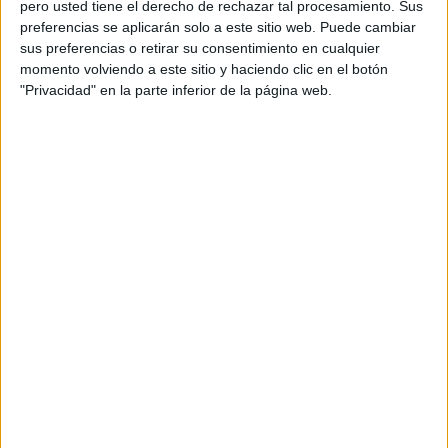
WTA TV
pero usted tiene el derecho de rechazar tal procesamiento. Sus
preferencias se aplicarán solo a este sitio web. Puede cambiar
12:45
WTA Torneo de Praga
sus preferencias o retirar su consentimiento en cualquier
1/4 de Final
momento volviendo a este sitio y haciendo clic en el botón
"Privacidad" en la parte inferior de la página web.
M. Bouzkova
T. Valentova
WTA TV
15:50
WTA Torneo de Praga
1/4 de Final
L. Tagger
S. Bejlek
WTA TV
17:45
WTA Torneo de Praga
1/4 de Final
D. Salkova
B. Krejcikova
WTA TV