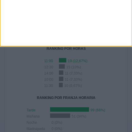
23
19
20
21
23
23
11
15,33%
12,67%
13,33%
14%
15,33%
15,33%
7,33%
2019
10
6,67%
RANKING POR HORAS
11:00
19 (12,67%)
12:30
15 (10%)
14:00
11 (7,33%)
10:00
11 (7,33%)
11:30
10 (6,67%)
RANKING POR FRANJA HORARIA
Tarde
99 (66%)
Mañana
51 (34%)
Noche
0 (0%)
Madrugada
0 (0%)