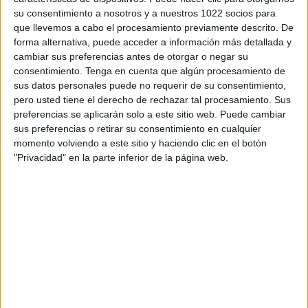
133
su consentimiento a nosotros y a nuestros 1022 socios para
que llevemos a cabo el procesamiento previamente descrito. De
forma alternativa, puede acceder a información más detallada y
PARTIDOS TELEVISADOS
cambiar sus preferencias antes de otorgar o negar su
consentimiento.
Tenga en cuenta que algún procesamiento de
55 partidos en abierto
sus datos personales puede no requerir de su consentimiento,
41,35%
pero usted tiene el derecho de rechazar tal procesamiento. Sus
78 partidos de pago
preferencias se aplicarán solo a este sitio web. Puede cambiar
58,65%
sus preferencias o retirar su consentimiento en cualquier
PARTIDO MÁS REPETIDO
momento volviendo a este sitio y haciendo clic en el botón
"Privacidad" en la parte inferior de la página web.
G. Muguruza - C. Wozniacki
2
ÚLTIMO PARTIDO EN ABIERTO
V. Kudermetova - J. Pegula
01/10/2023 WTA Torneo de Tokio por
WTA TV, DAZN, Teledeporte, RTVE
Play, DAZN 2
ÚLTIMO PARTIDO DE PAGO