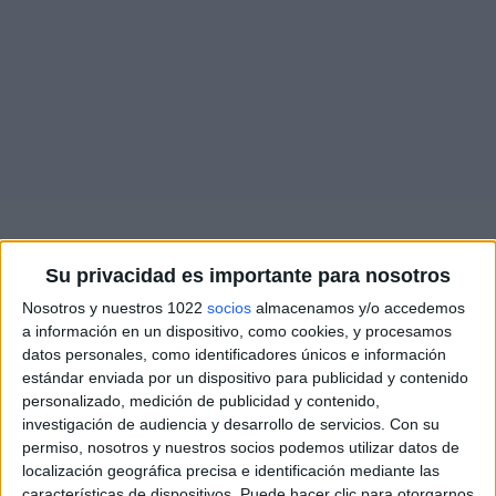
Más días
Su privacidad es importante para nosotros
Nosotros y nuestros 1022
socios
almacenamos y/o accedemos
a información en un dispositivo, como cookies, y procesamos
DATOS ESTADÍSTICOS DE WTA TORNEO DE TOKIO EN
datos personales, como identificadores únicos e información
TELEVISIÓN EN ESPAÑA
estándar enviada por un dispositivo para publicidad y contenido
personalizado, medición de publicidad y contenido,
A fecha de hoy
06/08/2026
y desde que esta web recoge los datos
investigación de audiencia y desarrollo de servicios.
Con su
estadísticos de cuándo y dónde se televisan los partidos de
Tenis
de la
permiso, nosotros y nuestros socios podemos utilizar datos de
competición
WTA Torneo de Tokio
en
España
, que fue el
26/09/2013
,
localización geográfica precisa e identificación mediante las
podemos dar los siguientes datos:
características de dispositivos. Puede hacer clic para otorgarnos