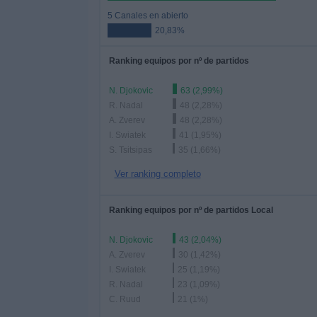
5 Canales en abierto
20,83%
Ranking equipos por nº de partidos
N. Djokovic
63 (2,99%)
R. Nadal
48 (2,28%)
A. Zverev
48 (2,28%)
I. Swiatek
41 (1,95%)
S. Tsitsipas
35 (1,66%)
Ver ranking completo
Ranking equipos por nº de partidos Local
N. Djokovic
43 (2,04%)
A. Zverev
30 (1,42%)
I. Swiatek
25 (1,19%)
R. Nadal
23 (1,09%)
C. Ruud
21 (1%)