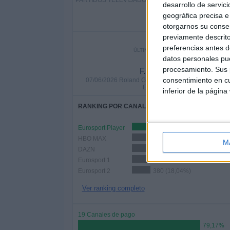
PARTIDOS TELEVISADOS
2.071 partidos de pago
desarrollo de servici
geográfica precisa e 
98,34%
otorgarnos su conse
previamente descrito
preferencias antes d
ÚLTIMO PARTIDO EN ABIERTO
datos personales pue
procesamiento. Sus p
F. Cobolli - A. Zverev
consentimiento en cu
07/06/2026 Roland Garros por Eurosport 1, HBO M
Eurosport 4K, DMAX
inferior de la página
RANKING POR CANALES
Eurosport Player
1.645
HBO MAX
631 (29,96%)
M
DAZN
544 (25,83%)
Eurosport 1
503 (23,88%)
Eurosport 2
380 (18,04%)
Ver ranking completo
19 Canales de pago
79,17%