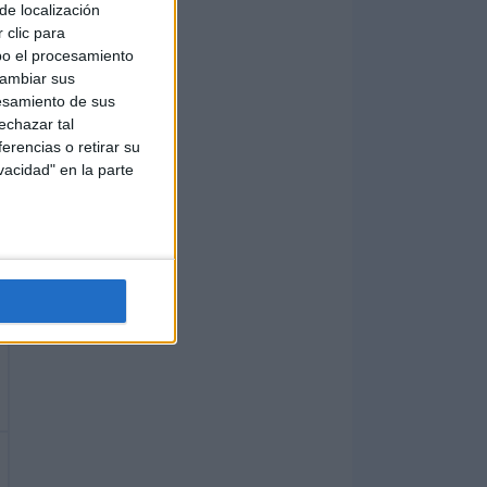
de localización
 clic para
bo el procesamiento
cambiar sus
esamiento de sus
echazar tal
erencias o retirar su
vacidad" en la parte