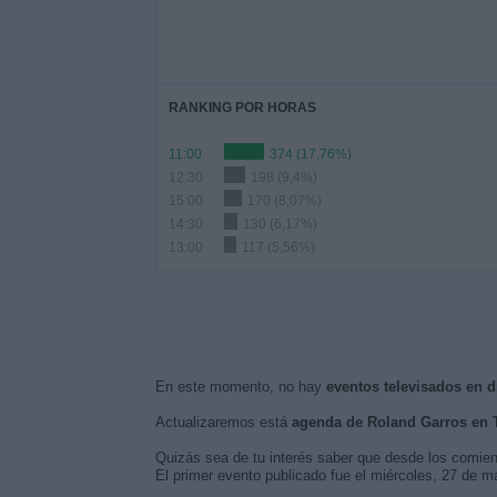
RANKING POR HORAS
11:00
374 (17,76%)
12:30
198 (9,4%)
15:00
170 (8,07%)
14:30
130 (6,17%)
13:00
117 (5,56%)
En este momento, no hay
eventos televisados en d
Actualizaremos está
agenda de Roland Garros en 
Quizás sea de tu interés saber que desde los comie
El primer evento publicado fue el miércoles, 27 de 