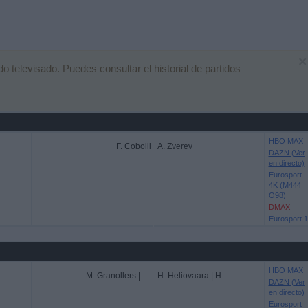
×
 televisado. Puedes consultar el historial de partidos
HBO MAX
F. Cobolli
A. Zverev
DAZN (Ver
en directo)
Eurosport
4K (M444
O98)
DMAX
Eurosport 1
HBO MAX
M. Granollers | H. Zeballos
H. Heliovaara | H. Patten
DAZN (Ver
en directo)
Eurosport