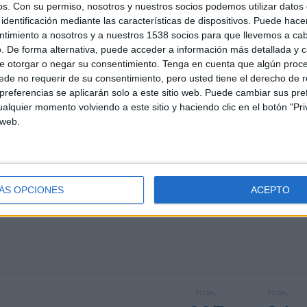
os.
Con su permiso, nosotros y nuestros socios podemos utilizar datos 
N. Djokovic - R. Nadal
identificación mediante las características de dispositivos. Puede hacer
4
ntimiento a nosotros y a nuestros 1538 socios para que llevemos a ca
. De forma alternativa, puede acceder a información más detallada y 
e otorgar o negar su consentimiento.
Tenga en cuenta que algún proc
ÚLTIMO PARTIDO DE PAGO
de no requerir de su consentimiento, pero usted tiene el derecho de r
referencias se aplicarán solo a este sitio web. Puede cambiar sus pref
M. Granollers | H. Zeballos - H. Heliovaara | H. Patten
alquier momento volviendo a este sitio y haciendo clic en el botón "Pri
AX, DAZN,
06/06/2026 Roland Garros por Eurosport 1, HBO MAX, DAZN,
Eurosport 4K
 web.
MEDIA
DÍAS
TOTAL
 (78,11%)
2,3
61
24
ÁS OPCIONES
ACEPTO
CANALES POR
SIN PARTIDO
CANALES TV
PARTIDO
GRATUÍTO
TOTAL
TOTAL