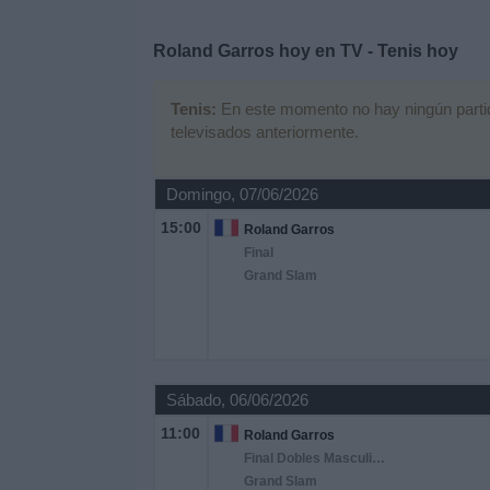
Deportes
Roland Garros hoy en TV - Tenis hoy
Noticias
Tenis:
En este momento no hay ningún partido
televisados anteriormente.
Widget
Domingo, 07/06/2026
15:00
Roland Garros
Final
Grand Slam
Sábado, 06/06/2026
11:00
Roland Garros
Final Dobles Masculinos
Grand Slam