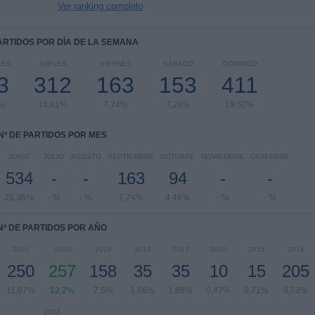
Ver ranking completo
PARTIDOS POR DÍA DE LA SEMANA
LES
JUEVES
VIERNES
SÁBADO
DOMINGO
3
312
163
153
411
%
14,81%
7,74%
7,26%
19,52%
Nº DE PARTIDOS POR MES
JUNIO
JULIO
AGOSTO
SEPTIEMBRE
OCTUBRE
NOVIEMBRE
DICIEMBRE
534
-
-
163
94
-
-
25,36%
- %
- %
7,74%
4,46%
- %
- %
Nº DE PARTIDOS POR AÑO
2021
2020
2019
2018
2017
2016
2015
2014
250
257
158
35
35
10
15
205
11,87%
12,2%
7,5%
1,66%
1,66%
0,47%
0,71%
9,73%
2013