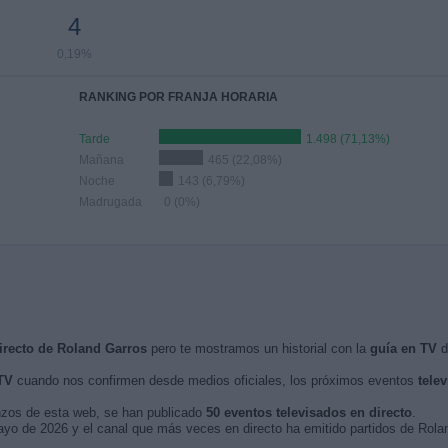
4
0,19%
RANKING POR FRANJA HORARIA
Tarde
1.498 (71,13%)
Mañana
465 (22,08%)
Noche
143 (6,79%)
Madrugada
0 (0%)
irecto de Roland Garros
pero te mostramos un historial con la
guía en TV
d
TV
cuando nos confirmen desde medios oficiales, los próximos eventos
tele
nzos de esta web, se han publicado
50 eventos televisados en directo
.
mayo de 2026 y el canal que más veces en directo ha emitido partidos de Ro