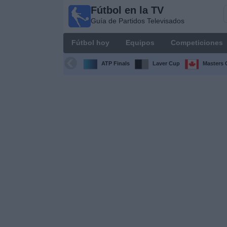
Fútbol en la TV
Fútbol
Guía de Partidos Televisados
en la
TV
Fútbol hoy
Equipos
Competiciones
Guía de
Partidos
ATP Finals
Laver Cup
Masters 
Televisados
Fútbol
hoy
Equipos
Competiciones
Canales
TV
Otros