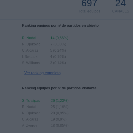
697
24
Total equipos
CANALES
Ranking equipos por nº de partidos en abierto
R. Nadal
14 (0,66%)
N. Djokovic
7 (0,33%)
C. Alcaraz
5 (0,24%)
I. Swiatek
4 (0,19%)
S. Williams
3 (0,14%)
Ver ranking completo
Ranking equipos por nº de partidos Visitante
S. Tsitsipas
26 (1,23%)
R. Nadal
25 (1,19%)
N. Djokovic
20 (0,95%)
C. Alcaraz
19 (0,9%)
A. Zverev
18 (0,85%)