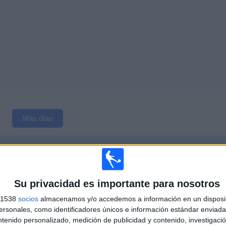
Más días
 EN TELEVISIÓN EN ESPAÑA
 los datos estadísticos de cuándo y dónde se televisan los partidos de
Tenis
de la
06/2013
, podemos dar los siguientes datos:
Su privacidad es importante para nosotros
s 1538
socios
almacenamos y/o accedemos a información en un disposit
sonales, como identificadores únicos e información estándar enviada 
PARTIDO MÁS REPETIDO
ntenido personalizado, medición de publicidad y contenido, investigaci