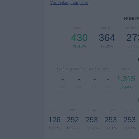
Ver ranking completo
Nº DE 
LUNES
MARTES
MIÉRCO
430
364
27
20,42%
17,28%
12,96
ENERO
FEBRERO
MARZO
ABRIL
MAYO
-
-
-
-
1.315
- %
- %
- %
- %
62,44%
2026
2025
2024
2023
2022
126
252
253
253
253
5,98%
11,97%
12,01%
12,01%
12,01%