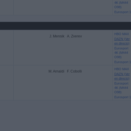
4K (M444
O98)
Eurosport 1
HBO MAX
J. Mensik
A. Zverev
DAZN (Ver
en directo)
Eurosport
4K (M444
O98)
Eurosport 1
HBO MAX
M. Arnaldi
F. Cobolli
DAZN (Ver
en directo)
Eurosport
4K (M444
O98)
Eurosport 1