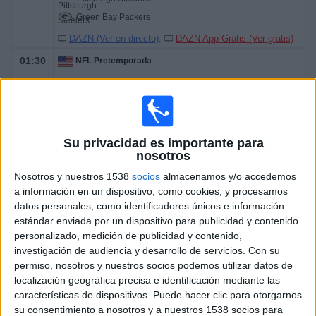
Green Bay Packers
DAZN (Ver en directo)
DAZN App Gratis (Ver gratis)
01:30
NFL Pretemporada
New England Patriots
Indianápolis Colts
DAZN (Ver en directo)
DAZN App Gratis (Ver gratis)
Su privacidad es importante para
02:00
NFL Pretemporada
nosotros
Nosotros y nuestros 1538
socios
almacenamos y/o accedemos
Las Vegas Raiders
a información en un dispositivo, como cookies, y procesamos
Arizona Cardinals
datos personales, como identificadores únicos e información
DAZN (Ver en directo)
DAZN App Gratis (Ver gratis)
estándar enviada por un dispositivo para publicidad y contenido
personalizado, medición de publicidad y contenido,
02:00
NFL Pretemporada
investigación de audiencia y desarrollo de servicios.
Con su
permiso, nosotros y nuestros socios podemos utilizar datos de
Houston Texans
localización geográfica precisa e identificación mediante las
Los Angeles Chargers
características de dispositivos. Puede hacer clic para otorgarnos
DAZN (Ver en directo)
DAZN App Gratis (Ver gratis)
su consentimiento a nosotros y a nuestros 1538 socios para