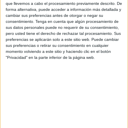
que llevemos a cabo el procesamiento previamente descrito. De
03:00
NFL Pretemporada
forma alternativa, puede acceder a información más detallada y
cambiar sus preferencias antes de otorgar o negar su
San Francisco 49ers
consentimiento.
Tenga en cuenta que algún procesamiento de
Tennessee Titans
sus datos personales puede no requerir de su consentimiento,
DAZN (Ver en directo)
DAZN App Gratis (Ver gratis)
pero usted tiene el derecho de rechazar tal procesamiento. Sus
preferencias se aplicarán solo a este sitio web. Puede cambiar
sus preferencias o retirar su consentimiento en cualquier
Sábado, 15/08/2026
momento volviendo a este sitio y haciendo clic en el botón
01:00
NFL Pretemporada
"Privacidad" en la parte inferior de la página web.
Atlanta Falcons
Denver Broncos
DAZN (Ver en directo)
DAZN App Gratis (Ver gratis)
01:00
NFL Pretemporada
Washington Commanders
Miami Dolphins
DAZN (Ver en directo)
DAZN App Gratis (Ver gratis)