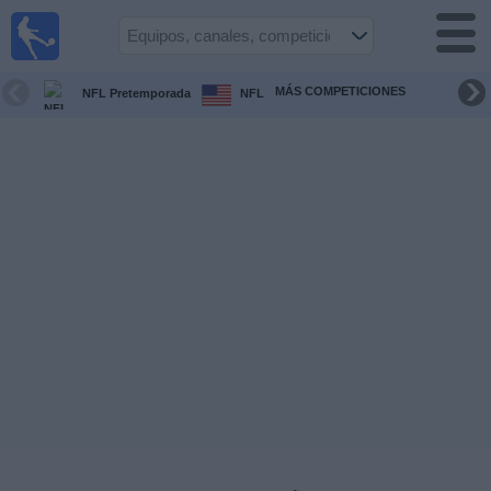
Fútbol
en la
TV
MÁS COMPETICIONES
NFL Pretemporada
NFL
Guía de
Partidos
Televisados
Fútbol
hoy
Equipos
Competiciones
Canales
TV
Otros