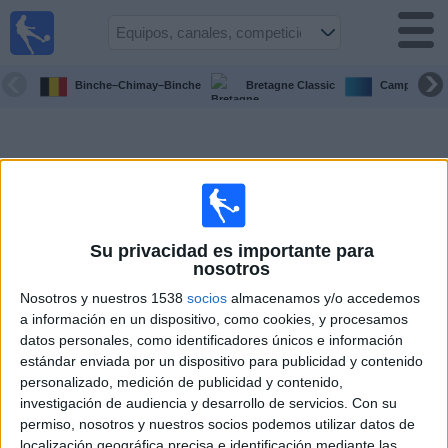
Fútbol
en la
TV
Binche–Chimay–Binche
Bretagne Classic
Campeonato
Guía de
Partidos
Televisados
Fútbol
hoy
Su privacidad es importante para
Equipos
nosotros
Nosotros y nuestros 1538
socios
almacenamos y/o accedemos
Competiciones
a información en un dispositivo, como cookies, y procesamos
datos personales, como identificadores únicos e información
estándar enviada por un dispositivo para publicidad y contenido
Canales
personalizado, medición de publicidad y contenido,
TV
investigación de audiencia y desarrollo de servicios.
Con su
permiso, nosotros y nuestros socios podemos utilizar datos de
Otros
localización geográfica precisa e identificación mediante las