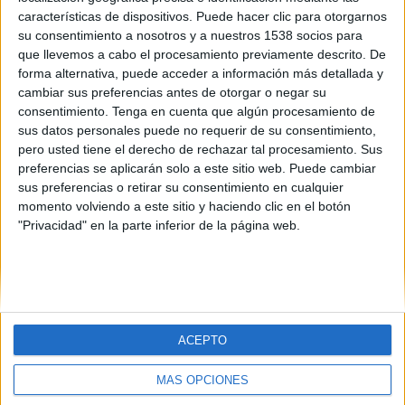
GP Montreal hoy en TV - Ciclismo hoy
Deportes
características de dispositivos. Puede hacer clic para otorgarnos
su consentimiento a nosotros y a nuestros 1538 socios para
Domingo, 13/09/2026
que llevemos a cabo el procesamiento previamente descrito. De
Noticias
forma alternativa, puede acceder a información más detallada y
20:30
GP Montreal
cambiar sus preferencias antes de otorgar o negar su
UCI World Tour
Widget
consentimiento.
Tenga en cuenta que algún procesamiento de
HBO MAX
sus datos personales puede no requerir de su consentimiento,
pero usted tiene el derecho de rechazar tal procesamiento. Sus
preferencias se aplicarán solo a este sitio web. Puede cambiar
sus preferencias o retirar su consentimiento en cualquier
momento volviendo a este sitio y haciendo clic en el botón
"Privacidad" en la parte inferior de la página web.
En este momento,
hay 1 partidos televisados en directo y 1 canales
de TV emitirán cada uno de ellos.
El próximo partido del que podrás
disfrutar será el
UCI World Tour ()
que se disputará el próximo
domingo, 13 de septiembre de 2026 a las 20:30
y que será
televisado por HBO MAX
.
ACEPTO
MÁS OPCIONES
Cambiar a tu zona horaria
Fútbol en la tele en
España