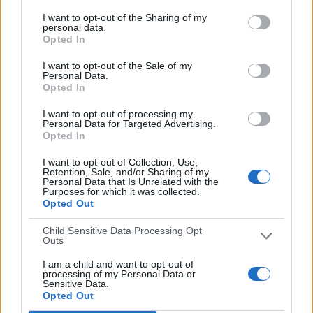
28
4
I want to opt-out of the Sharing of my
personal data.
Total equipos
CANALES
Opted In
Ranking equipos por nº de partidos
I want to opt-out of the Sale of my
Personal Data.
Opted In
I. Cruz
1 (7,14%)
A. Batyrgaziev
1 (7,14%)
I want to opt-out of processing my
J. Rivera
1 (7,14%)
Personal Data for Targeted Advertising.
Opted In
M. Cuello
1 (7,14%)
J. Joyce
1 (7,14%)
I want to opt-out of Collection, Use,
Retention, Sale, and/or Sharing of my
Ver ranking completo
Personal Data that Is Unrelated with the
Purposes for which it was collected.
Opted Out
Ranking equipos por nº de partidos en abierto
Child Sensitive Data Processing Opt
Outs
Ver ranking completo
I am a child and want to opt-out of
processing of my Personal Data or
Sensitive Data.
Opted Out
Ranking equipos por nº de partidos Local