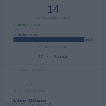
14
PARTIDOS TELEVISADOS
0 partidos en abierto
0%
14 partidos de pago
100%
PARTIDO MÁS REPETIDO
I. Cruz - L. Roach Jr.
1
ÚLTIMO PARTIDO EN ABIERTO
-
- por
ÚLTIMO PARTIDO DE PAGO
R. Garner - M. Magnesi
20/06/2026 Título Interino por DAZN