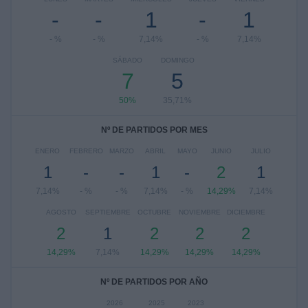
-
-
1
-
1
- %
- %
7,14%
- %
7,14%
SÁBADO
DOMINGO
7
5
50%
35,71%
Nº DE PARTIDOS POR MES
ENERO
FEBRERO
MARZO
ABRIL
MAYO
JUNIO
JULIO
1
-
-
1
-
2
1
7,14%
- %
- %
7,14%
- %
14,29%
7,14%
AGOSTO
SEPTIEMBRE
OCTUBRE
NOVIEMBRE
DICIEMBRE
2
1
2
2
2
14,29%
7,14%
14,29%
14,29%
14,29%
Nº DE PARTIDOS POR AÑO
2026
2025
2023