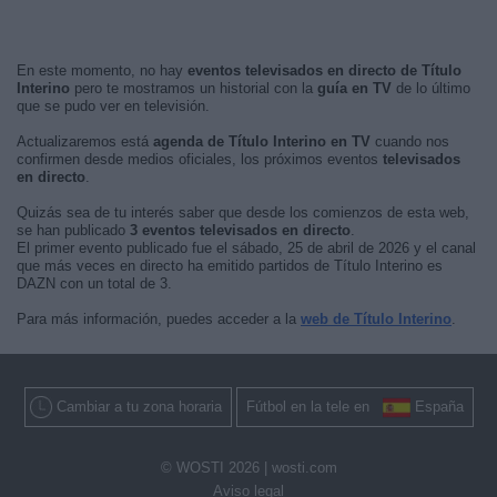
En este momento, no hay
eventos televisados en directo de Título
Interino
pero te mostramos un historial con la
guía en TV
de lo último
que se pudo ver en televisión.
Actualizaremos está
agenda de Título Interino en TV
cuando nos
confirmen desde medios oficiales, los próximos eventos
televisados
en directo
.
Quizás sea de tu interés saber que desde los comienzos de esta web,
se han publicado
3 eventos televisados en directo
.
El primer evento publicado fue el sábado, 25 de abril de 2026 y el canal
que más veces en directo ha emitido partidos de Título Interino es
DAZN con un total de 3.
Para más información, puedes acceder a la
web de Título Interino
.
Cambiar a tu zona horaria
Fútbol en la tele en
España
© WOSTI 2026 |
wosti.com
Aviso legal