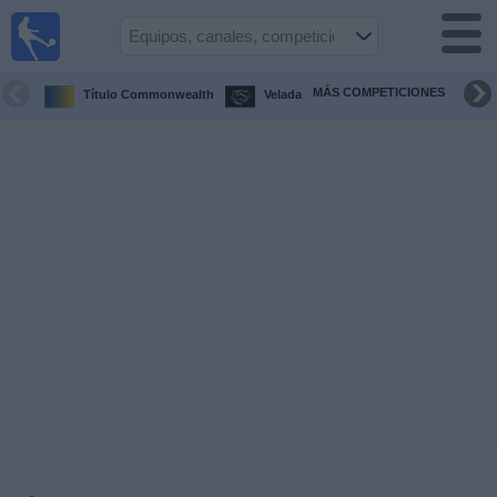
Fútbol
en la
TV
MÁS COMPETICIONES
Título Commonwealth
Velada
Guía de
Partidos
Televisados
Fútbol
hoy
Equipos
Competiciones
Canales
TV
Otros