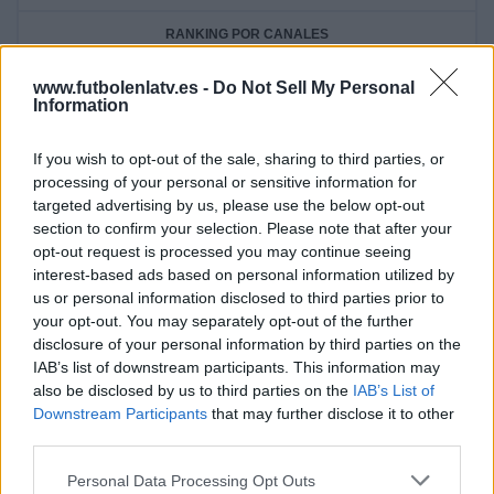
RANKING POR CANALES
DAZN
12 (85,71%)
www.futbolenlatv.es -
Do Not Sell My Personal
Information
DAZN 2
3 (21,43%)
Fight Sports Max
1 (7,14%)
Eurosport Player
1 (7,14%)
If you wish to opt-out of the sale, sharing to third parties, or
processing of your personal or sensitive information for
Ver ranking completo
targeted advertising by us, please use the below opt-out
section to confirm your selection. Please note that after your
MEDIA
DÍAS
TOTAL
opt-out request is processed you may continue seeing
1,2
1046
4
interest-based ads based on personal information utilized by
us or personal information disclosed to third parties prior to
CANALES POR
SIN PARTIDO
CANALES TV
your opt-out. You may separately opt-out of the further
PARTIDO
GRATUÍTO
disclosure of your personal information by third parties on the
IAB’s list of downstream participants. This information may
4 Canales de pago
also be disclosed by us to third parties on the
IAB’s List of
100%
Downstream Participants
that may further disclose it to other
0 Canales en abierto
third parties.
0%
Personal Data Processing Opt Outs
TOTAL
TOTAL