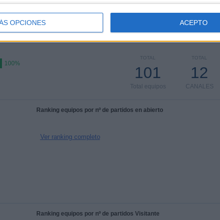
ÁS OPCIONES
ACEPTO
TOTAL
TOTAL
100%
101
12
Total equipos
CANALES
Ranking equipos por nº de partidos en abierto
Ver ranking completo
Ranking equipos por nº de partidos Visitante