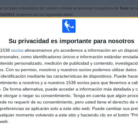
 los datos estadísticos de cuándo y dónde se televisan los partidos de
Tenis
de la
/10/2013
, podemos dar los siguientes datos:
PARTIDO MÁS REPETIDO
Su privacidad es importante para nosotros
J. Isner - T. Berdych
s 1538
socios
almacenamos y/o accedemos a información en un disposit
2
sonales, como identificadores únicos e información estándar enviada 
ntenido personalizado, medición de publicidad y contenido, investigaci
os.
Con su permiso, nosotros y nuestros socios podemos utilizar datos 
ÚLTIMO PARTIDO DE PAGO
identificación mediante las características de dispositivos. Puede hacer
ntimiento a nosotros y a nuestros 1538 socios para que llevemos a ca
J. Sinner - L. Tien
. De forma alternativa, puede acceder a información más detallada y 
01/10/2025 Torneo de Pekín por ATP Tennis TV, M+ Vamos, M+
#Vamos Bar, Movistar+ Lite, M+ Deportes
e otorgar o negar su consentimiento.
Tenga en cuenta que algún proc
de no requerir de su consentimiento, pero usted tiene el derecho de r
referencias se aplicarán solo a este sitio web. Puede cambiar sus pref
alquier momento volviendo a este sitio y haciendo clic en el botón "Pri
MEDIA
DÍAS
TOTAL
9%)
 web.
1,7
4691
12
CANALES POR
SIN PARTIDO
CANALES TV
PARTIDO
GRATUÍTO