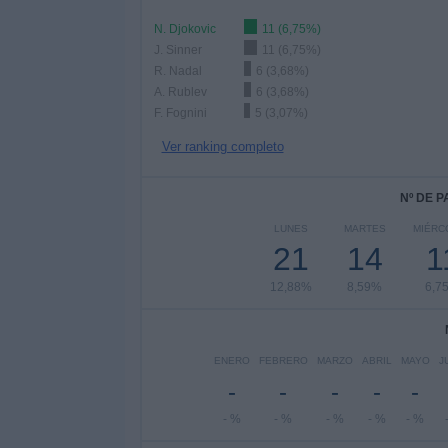
N. Djokovic
11 (6,75%)
J. Sinner
11 (6,75%)
R. Nadal
6 (3,68%)
A. Rublev
6 (3,68%)
F. Fognini
5 (3,07%)
Ver ranking completo
Nº DE 
LUNES
MARTES
MIÉRC
21
14
1
12,88%
8,59%
6,7
ENERO
FEBRERO
MARZO
ABRIL
MAYO
J
-
-
-
-
-
- %
- %
- %
- %
- %