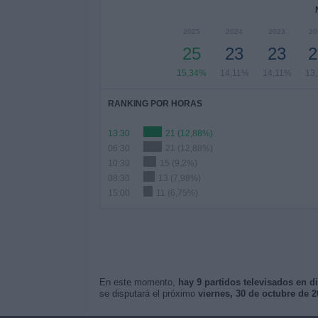
2025
2024
2023
20
25
23
23
2
15,34%
14,11%
14,11%
13
RANKING POR HORAS
13:30
21 (12,88%)
06:30
21 (12,88%)
10:30
15 (9,2%)
08:30
13 (7,98%)
15:00
11 (6,75%)
En este momento,
hay 9 partidos televisados en d
se disputará el próximo
viernes, 30 de octubre de 2