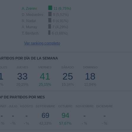
A. Zverev
11 (6,75%)
D. Medvedev
9 (5,52%)
R. Nadal
8 (4,91%)
A. Murray
7 (4,29%)
T. Berdych
6 (3,68%)
Ver ranking completo
PARTIDOS POR DÍA DE LA SEMANA
OLES
JUEVES
VIERNES
SÁBADO
DOMINGO
1
33
41
25
18
5%
20,25%
25,15%
15,34%
11,04%
Nº DE PARTIDOS POR MES
UNIO
JULIO
AGOSTO
SEPTIEMBRE
OCTUBRE
NOVIEMBRE
DICIEMBRE
-
-
-
69
94
-
-
- %
- %
- %
42,33%
57,67%
- %
- %