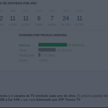
Nº DE PARTIDOS POR AÑO
19
2018
2017
2016
2015
2014
2013
2
11
11
6
7
24
11
,5%
6,75%
6,75%
3,68%
4,29%
14,72%
6,75%
RANKING POR FRANJA HORARIA
Mañana
97 (59,51%)
Tarde
59 (36,2%)
Madrugada
7 (4,29%)
Noche
0 (0%)
irecto y 1 canales de TV emitirán cada uno de ellos.
El próximo partido del
026 a las 5:00
y que será
televisado por ATP Tennis TV
.