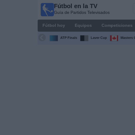
Fútbol en la TV
Fútbol
Guía de Partidos Televisados
en la
TV
Fútbol hoy
Equipos
Competiciones
Guía de
Partidos
ATP Finals
Laver Cup
Masters 
Televisados
Fútbol
hoy
Equipos
Competiciones
Canales
TV
Otros