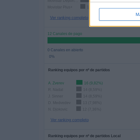
Movistar Deportes 2
24 (14,72%)
Movistar Plus+
13 (7,98%)
M
Ver ranking completo
12 Canales de pago
0 Canales en abierto
0%
Ranking equipos por nº de partidos
A. Zverev
16 (9,82%)
R. Nadal
14 (8,59%)
J. Sinner
14 (8,59%)
D. Medvedev
13 (7,98%)
N. Djokovic
12 (7,36%)
Ver ranking completo
Ranking equipos por nº de partidos Local