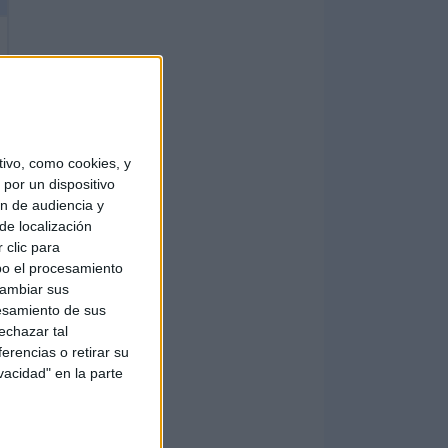
ivo, como cookies, y
por un dispositivo
ón de audiencia y
de localización
 clic para
bo el procesamiento
cambiar sus
esamiento de sus
echazar tal
erencias o retirar su
vacidad" en la parte